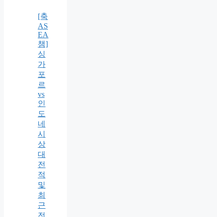
[축
AS
EA
챔]
싱
가
포
르
vs
인
도
네
시
상
대
전
적
및
최
근
전