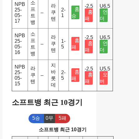
소
NPB
라
-2.5
U6.5
프
홈
25-
2-
홈
언
쿠
–
05-
1
트
승
패
더
텐
17
뱅
소
NPB
라
-2.5
U6.5
프
홈
25-
1-
홈
언
쿠
–
05-
5
트
패
패
더
텐
16
뱅
지
NPB
라
-2.5
U5.5
바
홈
25-
2-
홈
오
쿠
–
05-
5
롯
패
패
버
텐
15
데
소프트뱅 최근 10경기
5승
0무
5패
소프트뱅 최근 10경기