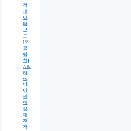
적
데
이
터
보
드
[축
클
럽
친]
A빌
라
vs
바
이
뮌
헨
상
대
전
적