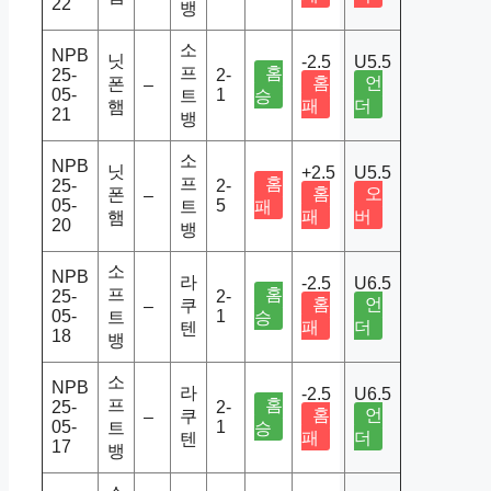
22
뱅
소
NPB
닛
-2.5
U5.5
프
홈
25-
2-
홈
언
폰
–
05-
1
트
승
패
더
햄
21
뱅
소
NPB
닛
+2.5
U5.5
프
홈
25-
2-
홈
오
폰
–
05-
5
트
패
패
버
햄
20
뱅
소
NPB
라
-2.5
U6.5
프
홈
25-
2-
홈
언
쿠
–
05-
1
트
승
패
더
텐
18
뱅
소
NPB
라
-2.5
U6.5
프
홈
25-
2-
홈
언
쿠
–
05-
1
트
승
패
더
텐
17
뱅