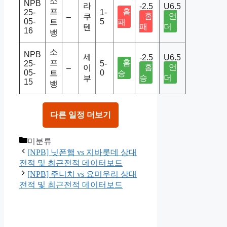
소
NPB
라
-2.5
U6.5
프
홈
25-
1-
홈
언
쿠
–
05-
5
트
패
패
더
텐
16
뱅
소
NPB
세
-2.5
U6.5
프
홈
25-
5-
홈
언
이
–
05-
0
트
승
승
더
부
15
뱅
다른 일정 더보기
Categories
미분류
[NPB] 닛폰햄 vs 지바롯데 상대
전적 및 최근전적 데이터보드
[NPB] 주니치 vs 요미우리 상대
전적 및 최근전적 데이터보드