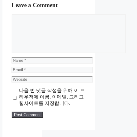
Leave a Comment
Comment
Name
Email
Website
다음 번 댓글 작성을 위해 이 브
라우저에 이름, 이메일, 그리고
웹사이트를 저장합니다.