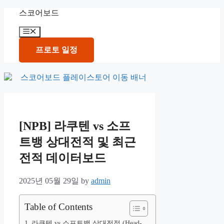
Skip
스코어보드
to
content
Menu
프로토 일정
[NPB] 라쿠텐 vs 소프
트뱅 상대전적 및 최근
전적 데이터보드
2025년 05월 29일
by
admin
Table of Contents
라쿠텐 vs 소프트뱅 상대전적 (Head-