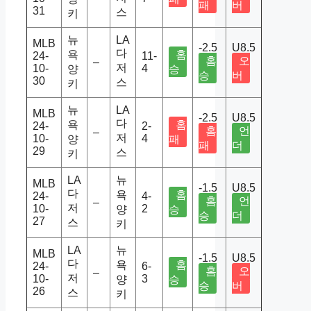
패
버
31
스
키
뉴
LA
MLB
-2.5
U8.5
다
욕
홈
24-
11-
홈
오
–
저
10-
4
양
승
승
버
30
스
키
뉴
LA
MLB
-2.5
U8.5
다
욕
홈
24-
2-
홈
언
–
저
10-
4
양
패
패
더
29
스
키
LA
뉴
MLB
-1.5
U8.5
다
욕
홈
24-
4-
홈
언
–
저
10-
2
양
승
승
더
27
스
키
LA
뉴
MLB
-1.5
U8.5
다
욕
홈
24-
6-
홈
오
–
저
10-
3
양
승
승
버
26
스
키