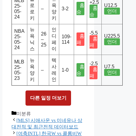
MLB
+2.5
로
욕
홈
U12.5
25-
홈
–
3-2
언더
05-
로
양
승
승
24
키
키
뉴
인
NBA
-5.5
26
욕
디
홈
U225.5
25-
109-
홈
–
언더
05-
114
닉
페
패
25
패
24
스
이
뉴
텍
MLB
-2.5
욕
사
홈
U7.5
25-
홈
–
1-0
언더
05-
양
레
승
패
23
키
인
다른 일정 더보기
Categories
미분류
[MLS] 시애사운 vs 미네유나 상
대전적 및 최근전적 데이터보드
[여축INTL] 한국W vs 콜롬비W