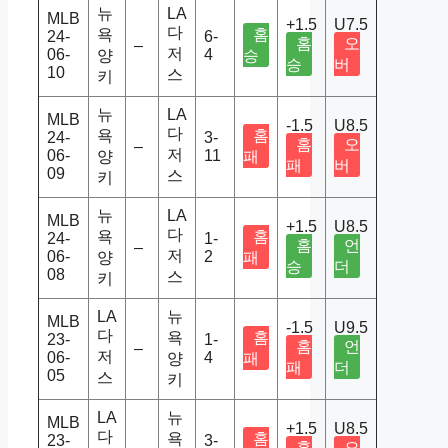
뉴
LA
MLB
+1.5
U7.5
다
욕
홈
24-
6-
홈
오
–
저
06-
4
양
승
승
버
10
스
키
뉴
LA
MLB
-1.5
U8.5
다
욕
홈
24-
3-
홈
오
–
저
06-
11
양
패
패
버
09
스
키
뉴
LA
MLB
+1.5
U8.5
다
욕
홈
24-
1-
홈
언
–
저
06-
2
양
패
승
더
08
스
키
LA
뉴
MLB
-1.5
U9.5
다
욕
홈
23-
1-
홈
언
–
저
06-
4
양
패
패
더
05
스
키
LA
뉴
MLB
+1.5
U8.5
다
욕
홈
23-
3-
홈
오