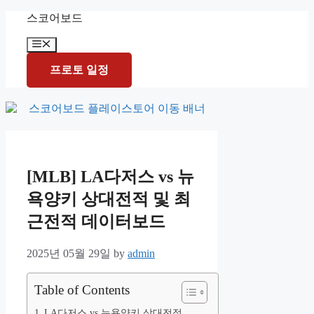
Skip
스코어보드
to
content
Menu
프로토 일정
[MLB] LA다저스 vs 뉴
욕양키 상대전적 및 최
근전적 데이터보드
2025년 05월 29일
by
admin
Table of Contents
LA다저스 vs 뉴욕양키 상대전적