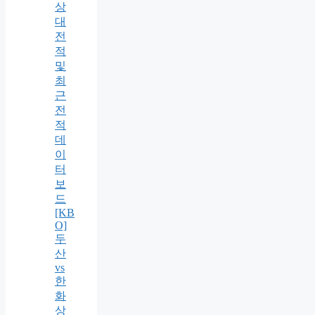
상
대
전
적
및
최
근
전
적
데
이
터
보
드
[KB
O]
두
산
vs
한
화
상