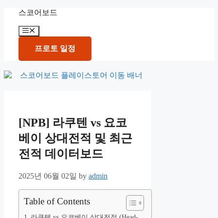
Skip
스코어보드
to
content
Menu
프로토 일정
[NPB] 라쿠텐 vs 요코
베이 상대전적 및 최근
전적 데이터보드
2025년 06월 02일
by
admin
Table of Contents
라쿠텐 vs 요코베이 상대전적 (Head-