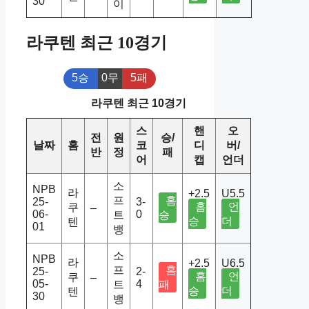
30
이
라쿠텐 최근 10경기
5승
0무
5패
라쿠텐 최근 10경기
스
핸
오
전
원
승/
날짜
홈
코
디
버/
반
정
패
어
캡
언더
소
NPB
라
+2.5
U5.5
프
홈
25-
3-
홈
언
쿠
–
06-
0
트
승
승
더
텐
01
뱅
소
NPB
라
+2.5
U6.5
프
홈
25-
2-
홈
언
쿠
–
05-
4
트
패
승
더
텐
30
뱅