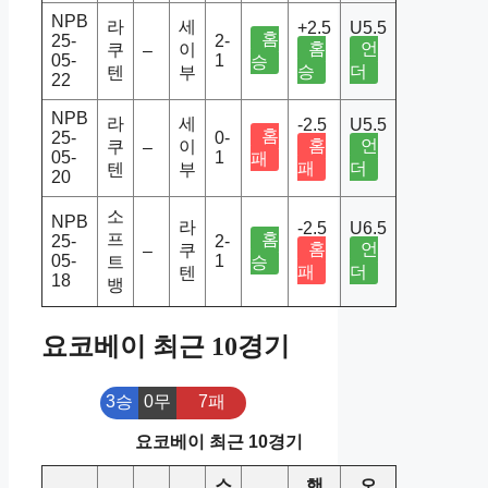
NPB
라
세
+2.5
U5.5
홈
25-
2-
홈
언
쿠
이
–
05-
1
승
승
더
텐
부
22
NPB
라
세
-2.5
U5.5
홈
25-
0-
홈
언
쿠
이
–
05-
1
패
패
더
텐
부
20
소
NPB
라
-2.5
U6.5
프
홈
25-
2-
홈
언
쿠
–
05-
1
트
승
패
더
텐
18
뱅
요코베이 최근 10경기
3승
0무
7패
요코베이 최근 10경기
스
핸
오