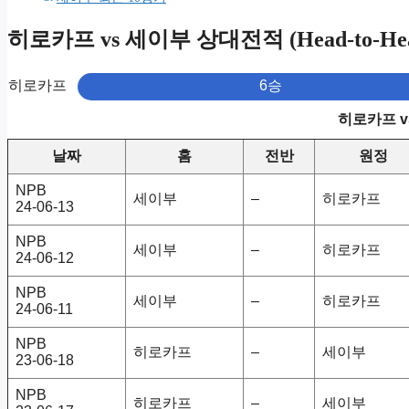
히로카프 vs 세이부 상대전적 (Head-to-He
히로카프
6승
히로카프 v
날짜
홈
전반
원정
NPB
세이부
–
히로카프
24-06-13
NPB
세이부
–
히로카프
24-06-12
NPB
세이부
–
히로카프
24-06-11
NPB
히로카프
–
세이부
23-06-18
NPB
히로카프
–
세이부