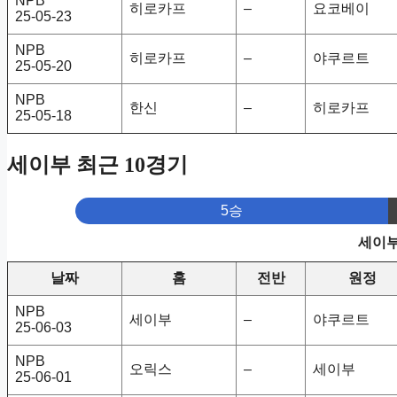
NPB
히로카프
–
요코베이
25-05-23
NPB
히로카프
–
야쿠르트
25-05-20
NPB
한신
–
히로카프
25-05-18
세이부 최근 10경기
5승
세이부
날짜
홈
전반
원정
NPB
세이부
–
야쿠르트
25-06-03
NPB
오릭스
–
세이부
25-06-01