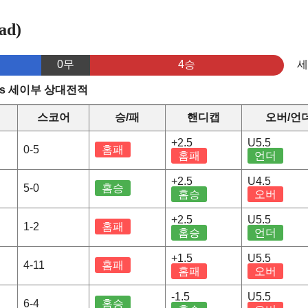
ad)
0무
4승
s 세이부 상대전적
스코어
승/패
핸디캡
오버/언
+2.5
U5.5
0-5
홈패
홈패
언더
+2.5
U4.5
5-0
홈승
홈승
오버
+2.5
U5.5
1-2
홈패
홈승
언더
+1.5
U5.5
4-11
홈패
홈패
오버
-1.5
U5.5
6-4
홈승