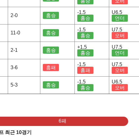
홈승
오버
-1.5
U6.5
2-0
홈승
홈승
언더
-1.5
U7.5
11-0
홈승
홈승
오버
+1.5
U7.5
2-1
홈승
홈승
언더
-1.5
U7.5
3-6
홈패
홈패
오버
-1.5
U6.5
5-3
홈승
홈승
오버
6패
 최근 10경기