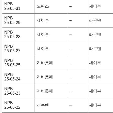
NPB
오릭스
–
세이부
25-05-31
NPB
세이부
–
라쿠텐
25-05-29
NPB
세이부
–
라쿠텐
25-05-28
NPB
세이부
–
라쿠텐
25-05-27
NPB
지바롯데
–
세이부
25-05-25
NPB
지바롯데
–
세이부
25-05-24
NPB
지바롯데
–
세이부
25-05-23
NPB
라쿠텐
–
세이부
25-05-22