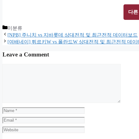
다른
Categories
미분류
[NPB] 주니치 vs 지바롯데 상대전적 및 최근전적 데이터보드
[여배네이] 튀르키W vs 폴란드W 상대전적 및 최근전적 데
Leave a Comment
Comment
Name
Email
Website