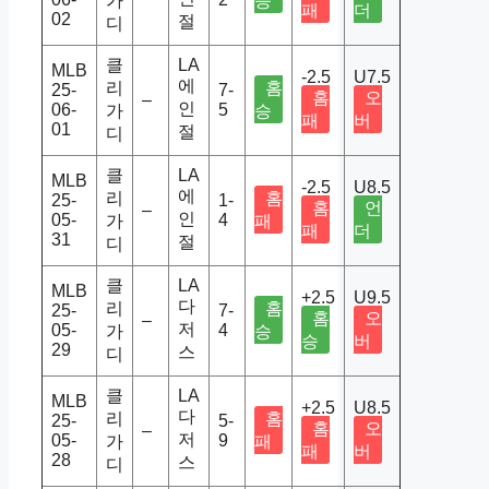
가
승
패
더
02
절
디
클
LA
MLB
-2.5
U7.5
에
리
홈
25-
7-
홈
오
–
인
06-
5
가
승
패
버
01
절
디
클
LA
MLB
-2.5
U8.5
에
리
홈
25-
1-
홈
언
–
인
05-
4
가
패
패
더
31
절
디
클
LA
MLB
+2.5
U9.5
다
리
홈
25-
7-
홈
오
–
저
05-
4
가
승
승
버
29
스
디
클
LA
MLB
+2.5
U8.5
다
리
홈
25-
5-
홈
오
–
저
05-
9
가
패
패
버
28
스
디