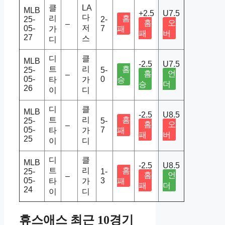
클
LA
MLB
+2.5
U7.5
다
리
홈
25-
2-
홈
오
–
저
05-
7
가
패
패
버
27
스
디
디
클
MLB
-2.5
U7.5
트
리
홈
25-
5-
홈
언
–
05-
0
타
가
승
승
더
26
이
디
디
클
MLB
-2.5
U8.5
트
리
홈
25-
5-
홈
오
–
05-
7
타
가
패
패
버
25
이
디
디
클
MLB
-2.5
U8.5
트
리
홈
25-
1-
홈
언
–
05-
3
타
가
패
패
더
24
이
디
휴스애스 최근 10경기