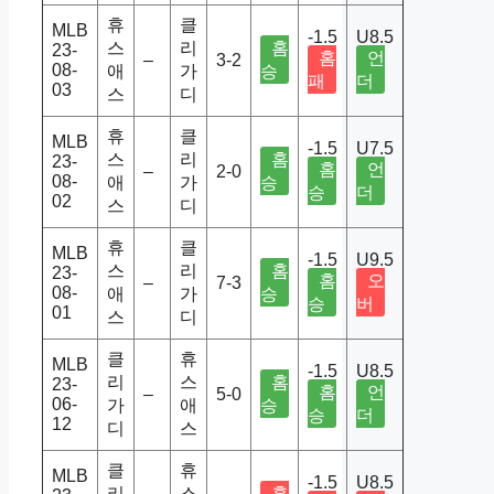
휴
클
MLB
-1.5
U8.5
스
리
홈
23-
홈
언
–
3-2
08-
애
가
승
패
더
03
스
디
휴
클
MLB
-1.5
U7.5
스
리
홈
23-
홈
언
–
2-0
08-
애
가
승
승
더
02
스
디
휴
클
MLB
-1.5
U9.5
스
리
홈
23-
홈
오
–
7-3
08-
애
가
승
승
버
01
스
디
클
휴
MLB
-1.5
U8.5
리
스
홈
23-
홈
언
–
5-0
06-
가
애
승
승
더
12
디
스
클
휴
MLB
-1.5
U8.5
리
스
홈