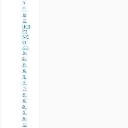
이
터
보
드
[KB
O]
NC
vs
KT
상
대
전
적
및
최
근
전
적
데
이
터
보