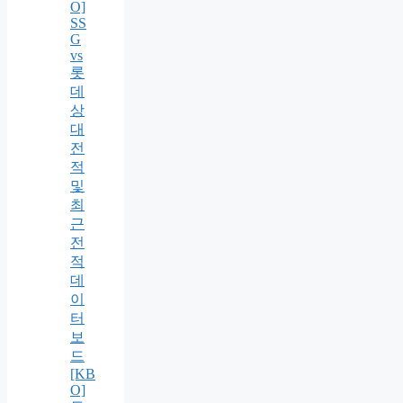
O]
SS
G
vs
롯
데
상
대
전
적
및
최
근
전
적
데
이
터
보
드
[KB
O]