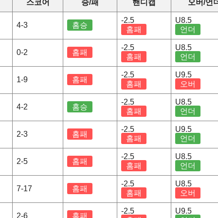
스코어
승/패
핸디캡
오버/언
-2.5
U8.5
4-3
홈승
홈패
언더
-2.5
U8.5
0-2
홈패
홈패
언더
-2.5
U9.5
1-9
홈패
홈패
오버
-2.5
U8.5
4-2
홈승
홈패
언더
-2.5
U9.5
2-3
홈패
홈패
언더
-2.5
U8.5
2-5
홈패
홈패
언더
-2.5
U8.5
7-17
홈패
홈패
오버
-2.5
U9.5
2-6
홈패