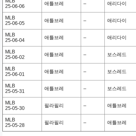
MLB
애틀브레
–
애리다이
25-06-06
MLB
애틀브레
–
애리다이
25-06-05
MLB
애틀브레
–
애리다이
25-06-04
MLB
애틀브레
–
보스레드
25-06-02
MLB
애틀브레
–
보스레드
25-06-01
MLB
애틀브레
–
보스레드
25-05-31
MLB
필라필리
–
애틀브레
25-05-30
MLB
필라필리
–
애틀브레
25-05-28