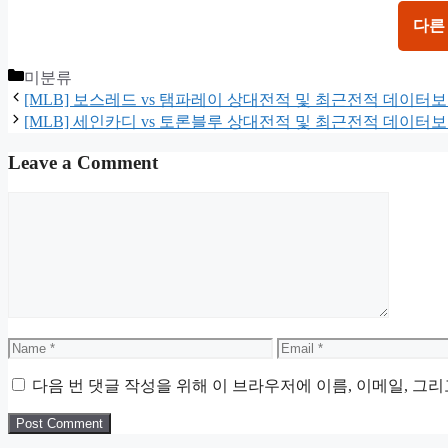
다른
Categories
미분류
[MLB] 보스레드 vs 탬파레이 상대전적 및 최근전적 데이터
[MLB] 세인카디 vs 토론블루 상대전적 및 최근전적 데이터
Leave a Comment
Comment
Name
Email
다음 번 댓글 작성을 위해 이 브라우저에 이름, 이메일, 그