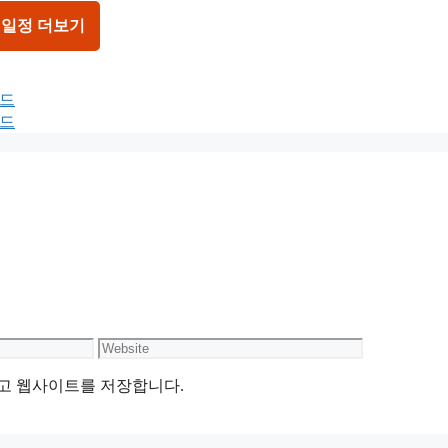
 일정 더보기
보드
보드
Website
리고 웹사이트를 저장합니다.