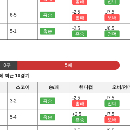
홈패
언더
-2.5
U7.5
6-5
홈승
홈패
오버
-2.5
U8.5
5-1
홈승
홈승
언더
0무
5패
 최근 10경기
스코어
승/패
핸디캡
오버/언
-2.5
U7.5
3-2
홈승
홈패
언더
+2.5
U7.5
5-4
홈승
홈승
오버