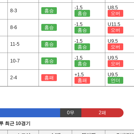
-1.5
U8.5
8-3
홈승
홈승
오버
-1.5
U11.5
8-6
홈승
홈승
오버
-1.5
U9.5
11-5
홈승
홈승
오버
-1.5
U9.5
10-7
홈승
홈승
오버
+1.5
U9.5
2-4
홈패
홈패
언더
0무
2패
 최근 10경기