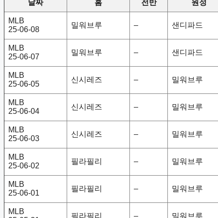
날짜
홈
전반
원정
MLB
밀워브루
–
샌디파드
25-06-08
MLB
밀워브루
–
샌디파드
25-06-07
MLB
신시레즈
–
밀워브루
25-06-05
MLB
신시레즈
–
밀워브루
25-06-04
MLB
신시레즈
–
밀워브루
25-06-03
MLB
필라필리
–
밀워브루
25-06-02
MLB
필라필리
–
밀워브루
25-06-01
MLB
필라필리
–
밀워브루