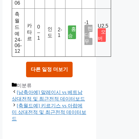
06
축
월
-1
카
U2.5
0
드
핸
인
홈
2-
오
타
–
예
디
1
도
승
1
버
르
24-
무
06-
12
다른 일정 더보기
Categories
미분류
[남축아예] 말레이시 vs 베트남
상대전적 및 최근전적 데이터보드
[축월드예] 키르기스 vs 아랍에
미 상대전적 및 최근전적 데이터보
드