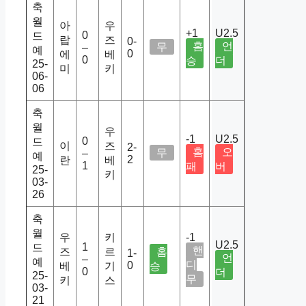
축
월
아
우
+1
U2.5
0
드
랍
즈
0-
홈
언
무
–
예
0
에
베
0
승
더
25-
미
키
06-
06
축
월
우
-1
U2.5
0
드
이
즈
2-
홈
오
무
–
예
2
란
베
1
패
버
25-
키
03-
26
축
월
우
키
-1
U2.5
1
드
핸
즈
르
홈
1-
언
–
예
디
0
베
기
승
0
더
25-
무
키
스
03-
21