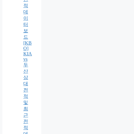
적
데
이
터
보
드
[KB
O]
KIA
vs
두
산
상
대
전
적
및
최
근
전
적
데