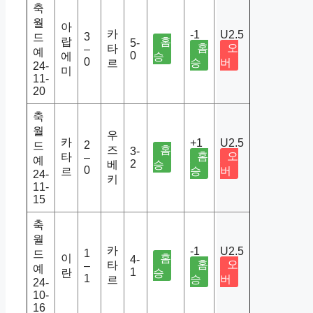
축
월
아
카
-1
U2.5
3
드
랍
홈
5-
홈
오
타
–
예
0
에
승
0
승
버
르
24-
미
11-
20
축
월
우
카
+1
U2.5
2
드
즈
홈
3-
홈
오
타
–
예
2
베
승
0
승
버
르
24-
키
11-
15
축
월
카
-1
U2.5
1
드
이
홈
4-
홈
오
타
–
예
1
란
승
1
승
버
르
24-
10-
16