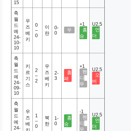
15
축
월
우
+1
U2.5
0
드
즈
이
0-
홈
언
무
–
예
0
베
란
0
승
더
24-
키
10-
10
축
월
키
우
+1
U2.5
2
드
핸
르
즈
홈
2-
오
–
예
디
3
기
베
패
2
버
24-
무
스
키
09-
10
축
월
우
-1
U2.5
1
드
핸
즈
북
홈
1-
언
–
예
디
0
베
한
승
0
더
24-
무
키