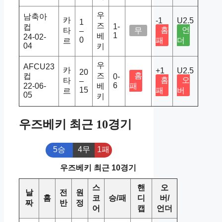
우
남축아
카
-1
U2.5
1
즈
1-
컵
홈
언
타
무
–
1
베
24-02-
0
패
더
르
04
키
우
AFCU23
카
+1
U2.5
20
즈
홈
컵
0-
홈
오
타
–
6
22-06-
베
패
15
패
버
르
05
키
우즈베키 최근 10경기
5승
4무
1패
우즈베키 최근 10경기
스
핸
오
날
전
원
홈
코
승/패
디
버/
짜
반
정
어
캡
언더