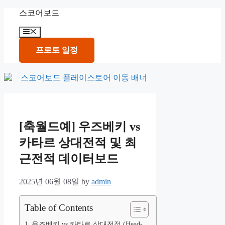
Skip
스코어보드
to
content
Menu
프로토 일정
[축월드예] 우즈베키 vs
카타르 상대전적 및 최
근전적 데이터보드
2025년 06월 08일
by
admin
Table of Contents
우즈베키 vs 카타르 상대전적 (Head-