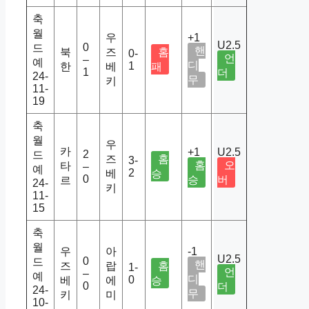
축
월
우
+1
U2.5
0
드
핸
북
즈
홈
0-
언
–
예
디
1
한
베
패
1
더
24-
무
키
11-
19
축
월
우
카
+1
U2.5
2
드
즈
홈
3-
홈
오
타
–
예
2
베
승
0
승
버
르
24-
키
11-
15
축
월
우
아
-1
U2.5
0
드
핸
즈
랍
홈
1-
언
–
예
디
0
베
에
승
0
더
24-
무
키
미
10-