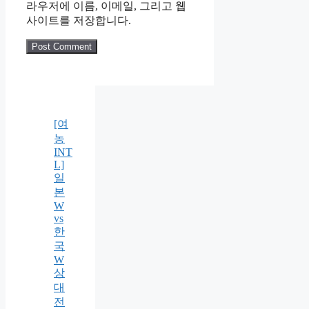
라우저에 이름, 이메일, 그리고 웹
사이트를 저장합니다.
[여
농
INT
L]
일
본
W
vs
한
국
W
상
대
전