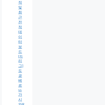
적
및
최
근
전
적
데
이
터
보
드
[J1
리
그]
도
쿄
베
르
vs
가
시
와R