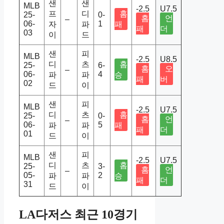
샌
샌
MLB
-2.5
U7.5
프
디
홈
25-
0-
홈
언
–
06-
1
자
파
패
패
더
03
이
드
샌
피
MLB
-2.5
U8.5
디
츠
홈
25-
6-
홈
오
–
06-
4
파
파
승
패
버
02
드
이
샌
피
MLB
-2.5
U7.5
디
츠
홈
25-
0-
홈
언
–
06-
5
파
파
패
패
더
01
드
이
샌
피
MLB
-2.5
U7.5
디
츠
홈
25-
3-
홈
언
–
05-
2
파
파
승
패
더
31
드
이
LA다저스 최근 10경기