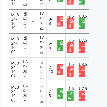
패
더
12
스
드
샌
LA
MLB
-2.5
U8.5
다
디
홈
24-
0-
홈
언
–
저
10-
8
파
패
패
더
10
스
드
샌
LA
MLB
-2.5
U7.5
다
디
홈
24-
6-
홈
오
–
저
10-
5
파
승
패
버
09
스
드
LA
샌
MLB
-1.5
U8.5
다
디
홈
24-
2-
홈
오
–
저
10-
10
파
패
패
버
07
스
드
LA
샌
MLB
-1.5
U7.5
다
디
홈
24-
7-
홈
오
–
저
10-
5
파
승
승
버
06
스
드