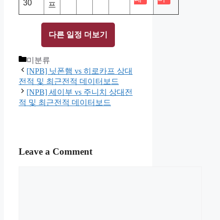
30
프
다른 일정 더보기
Categories
미분류
[NPB] 닛폰햄 vs 히로카프 상대
전적 및 최근전적 데이터보드
[NPB] 세이부 vs 주니치 상대전
적 및 최근전적 데이터보드
Leave a Comment
Comment