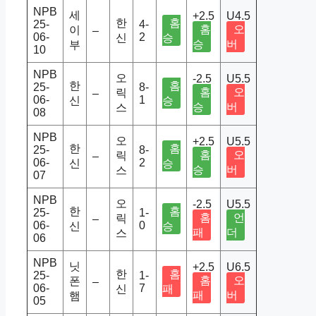
NPB
세
+2.5
U4.5
한
홈
25-
4-
홈
오
이
–
06-
2
신
승
승
버
부
10
NPB
오
-2.5
U5.5
한
홈
25-
8-
홈
오
릭
–
06-
1
신
승
승
버
스
08
NPB
오
+2.5
U5.5
한
홈
25-
8-
홈
오
릭
–
06-
2
신
승
승
버
스
07
NPB
오
-2.5
U5.5
한
홈
25-
1-
홈
언
릭
–
06-
0
신
승
패
더
스
06
NPB
닛
+2.5
U6.5
한
홈
25-
1-
홈
오
폰
–
06-
7
신
패
패
버
햄
05