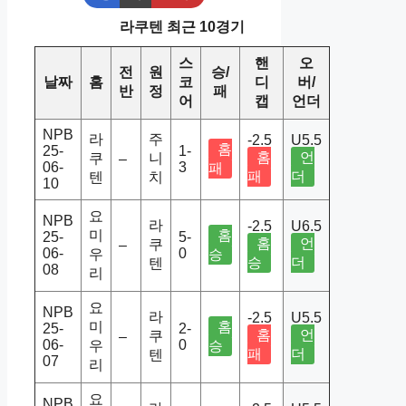
라쿠텐 최근 10경기
스
핸
오
전
원
승/
날짜
홈
코
디
버/
반
정
패
어
캡
언더
NPB
라
주
-2.5
U5.5
홈
25-
1-
홈
언
쿠
니
–
06-
3
패
패
더
텐
치
10
요
NPB
라
-2.5
U6.5
미
홈
25-
5-
홈
언
쿠
–
06-
0
우
승
승
더
텐
08
리
요
NPB
라
-2.5
U5.5
미
홈
25-
2-
홈
언
쿠
–
06-
0
우
승
패
더
텐
07
리
요
NPB