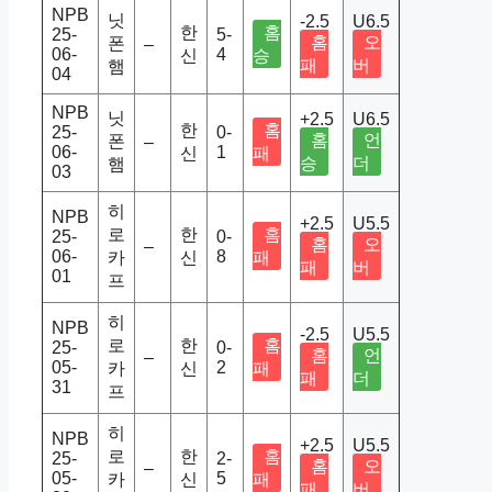
NPB
닛
-2.5
U6.5
한
홈
25-
5-
홈
오
폰
–
06-
4
신
승
패
버
햄
04
NPB
닛
+2.5
U6.5
한
홈
25-
0-
홈
언
폰
–
06-
1
신
패
승
더
햄
03
히
NPB
+2.5
U5.5
로
한
홈
25-
0-
홈
오
–
06-
8
카
신
패
패
버
01
프
히
NPB
-2.5
U5.5
로
한
홈
25-
0-
홈
언
–
05-
2
카
신
패
패
더
31
프
히
NPB
+2.5
U5.5
로
한
홈
25-
2-
홈
오
–
05-
5
카
신
패
패
버