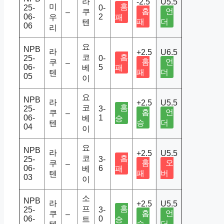
라
-2.5
U5.5
미
홈
25-
0-
홈
언
쿠
–
06-
2
우
패
패
더
텐
06
리
요
NPB
라
+2.5
U6.5
코
홈
25-
0-
홈
언
쿠
–
06-
5
베
패
패
더
텐
05
이
요
NPB
라
+2.5
U5.5
코
홈
25-
3-
홈
언
쿠
–
06-
1
베
승
승
더
텐
04
이
요
NPB
라
+2.5
U5.5
코
홈
25-
3-
홈
오
쿠
–
06-
6
베
패
패
버
텐
03
이
소
NPB
라
+2.5
U5.5
프
홈
25-
3-
홈
언
쿠
–
06-
0
트
승
승
더