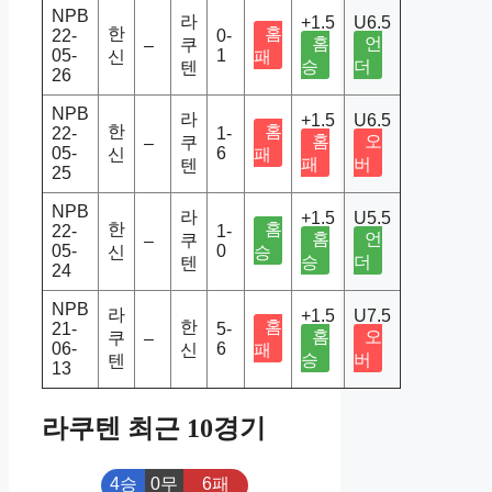
NPB
라
+1.5
U6.5
한
홈
22-
0-
홈
언
쿠
–
05-
1
신
패
승
더
텐
26
NPB
라
+1.5
U6.5
한
홈
22-
1-
홈
오
쿠
–
05-
6
신
패
패
버
텐
25
NPB
라
+1.5
U5.5
한
홈
22-
1-
홈
언
쿠
–
05-
0
신
승
승
더
텐
24
NPB
라
+1.5
U7.5
한
홈
21-
5-
홈
오
쿠
–
06-
6
신
패
승
버
텐
13
라쿠텐 최근 10경기
4승
0무
6패