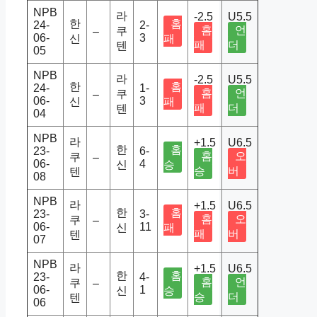
NPB
라
-2.5
U5.5
한
홈
24-
2-
홈
언
쿠
–
06-
3
신
패
패
더
텐
05
NPB
라
-2.5
U5.5
한
홈
24-
1-
홈
언
쿠
–
06-
3
신
패
패
더
텐
04
NPB
라
+1.5
U6.5
한
홈
23-
6-
홈
오
쿠
–
06-
4
신
승
승
버
텐
08
NPB
라
+1.5
U6.5
한
홈
23-
3-
홈
오
쿠
–
06-
11
신
패
패
버
텐
07
NPB
라
+1.5
U6.5
한
홈
23-
4-
홈
언
쿠
–
06-
1
신
승
승
더
텐
06