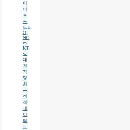
이
터
보
드
[KB
O]
NC
vs
KT
상
대
전
적
및
최
근
전
적
데
이
터
보