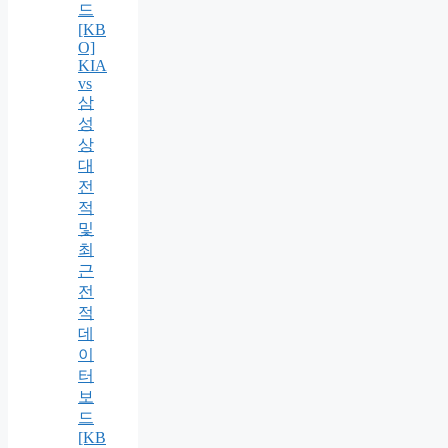
드
[KB
O]
KIA
vs
삼
성
상
대
전
적
및
최
근
전
적
데
이
터
보
드
[KB