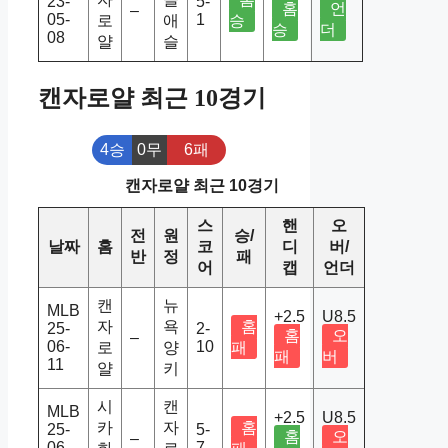
23-
5-
홈
언
–
05-
1
로
애
승
승
더
08
얄
슬
캔자로얄 최근 10경기
4승
0무
6패
캔자로얄 최근 10경기
스
핸
오
전
원
승/
날짜
홈
코
디
버/
반
정
패
어
캡
언더
캔
뉴
MLB
+2.5
U8.5
자
욕
홈
25-
2-
홈
오
–
06-
10
로
양
패
패
버
11
얄
키
시
캔
MLB
+2.5
U8.5
카
자
홈
25-
5-
홈
오
–
06-
7