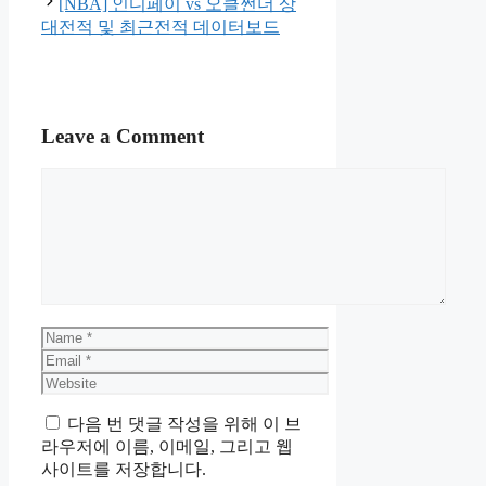
[NBA] 인디페이 vs 오클썬더 상
대전적 및 최근전적 데이터보드
Leave a Comment
Comment
Name
Email
Website
다음 번 댓글 작성을 위해 이 브
라우저에 이름, 이메일, 그리고 웹
사이트를 저장합니다.