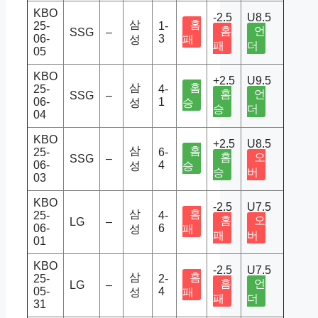
KBO
-2.5
U8.5
삼
홈
25-
1-
홈
언
SSG
–
06-
3
성
패
패
더
05
KBO
+2.5
U9.5
삼
홈
25-
4-
홈
언
SSG
–
06-
1
성
승
승
더
04
KBO
+2.5
U8.5
삼
홈
25-
6-
홈
오
SSG
–
06-
4
성
승
승
버
03
KBO
-2.5
U7.5
삼
홈
25-
4-
홈
오
LG
–
06-
6
성
패
패
버
01
KBO
-2.5
U7.5
삼
홈
25-
2-
홈
언
LG
–
05-
4
성
패
패
더
31