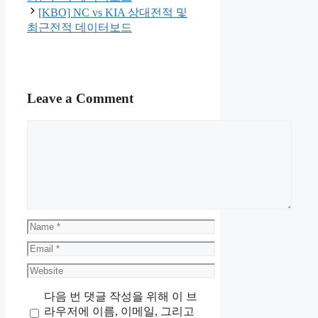
[KBO] NC vs KIA 상대전적 및
최근전적 데이터보드
Leave a Comment
Comment
Name
Email
Website
다음 번 댓글 작성을 위해 이 브
라우저에 이름, 이메일, 그리고