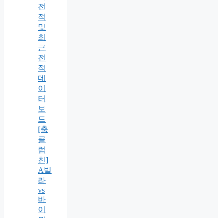
전
적
및
최
근
전
적
데
이
터
보
드
[축
클
럽
친]
A빌
라
vs
바
이