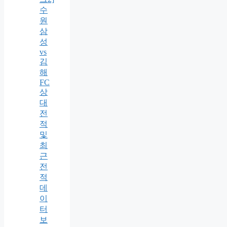
수
원
삼
성
vs
김
해
FC
상
대
전
적
및
최
근
전
적
데
이
터
보