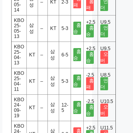
홈
언
–
KT
2-3
05-
성
패
패
더
14
KBO
+2.5
U9.5
삼
홈
25-
홈
언
–
KT
5-3
05-
성
승
승
더
13
KBO
+2.5
U9.5
삼
홈
25-
홈
오
KT
–
6-5
04-
성
승
승
버
13
KBO
-2.5
U8.5
삼
홈
25-
홈
언
KT
–
5-3
04-
성
승
패
더
11
KBO
-2.5
U10.5
삼
홈
24-
12-
홈
오
KT
–
09-
5
성
승
승
버
19
KBO
+2.5
U11.5
삼
홈
24-