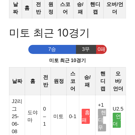
날
전
원
스코
승/
핸디
오버/언
홈
짜
반
정
어
패
캡
더
미토 최근 10경기
7승
3무
0패
미토 최근 10경기
스
핸
오
전
승/
날짜
홈
원정
코
디
버/
반
패
어
캡
언더
J2리
+1
그
0
U2.5
도야
홈
핸
25-
–
미토
0-1
언
마
패
디
06-
1
더
무
08