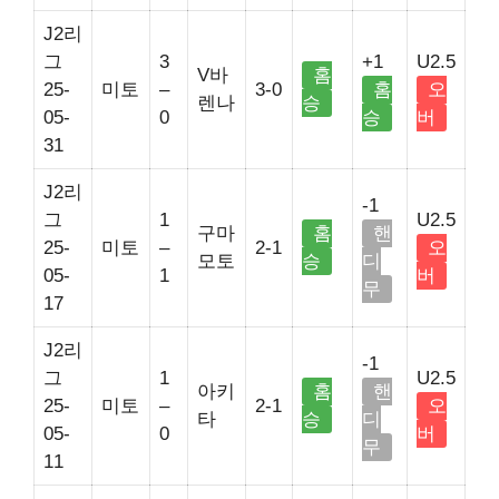
J2리
그
3
+1
U2.5
V바
홈
25-
미토
–
3-0
홈
오
렌나
승
05-
0
승
버
31
J2리
-1
그
1
U2.5
구마
홈
핸
25-
미토
–
2-1
오
모토
승
디
05-
1
버
무
17
J2리
-1
그
1
U2.5
아키
홈
핸
25-
미토
–
2-1
오
타
승
디
05-
0
버
무
11