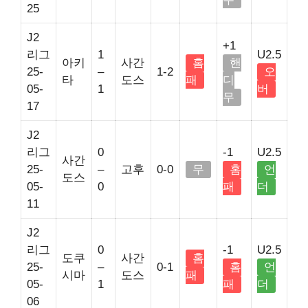
25
J2
+1
리그
1
U2.5
아키
사간
홈
핸
25-
–
1-2
오
타
도스
패
디
05-
1
버
무
17
J2
리그
0
-1
U2.5
사간
25-
–
고후
0-0
무
홈
언
도스
05-
0
패
더
11
J2
리그
0
-1
U2.5
도쿠
사간
홈
25-
–
0-1
홈
언
시마
도스
패
05-
1
패
더
06