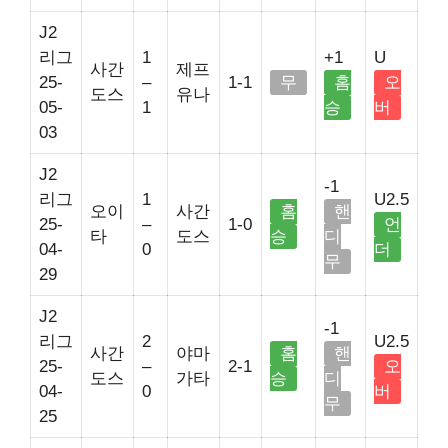
J2
리그
1
+1
U
사간
제프
25-
–
1-1
무
홈
오
도스
유나
05-
1
승
버
03
J2
-1
리그
1
U2.5
오이
사간
홈
핸
25-
–
1-0
언
타
도스
승
디
04-
0
더
무
29
J2
-1
리그
2
U2.5
사간
야마
홈
핸
25-
–
2-1
오
도스
가타
승
디
04-
0
버
무
25