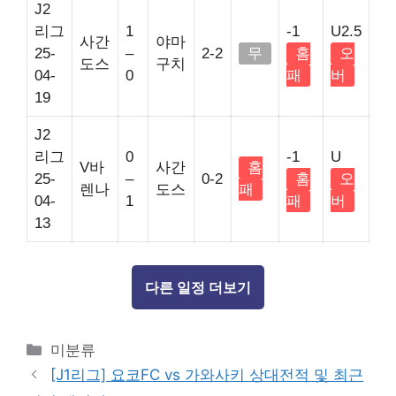
J2
리그
1
-1
U2.5
사간
야마
25-
–
2-2
무
홈
오
도스
구치
04-
0
패
버
19
J2
리그
0
-1
U
V바
사간
홈
25-
–
0-2
홈
오
렌나
도스
패
04-
1
패
버
13
다른 일정 더보기
Categories
미분류
[J1리그] 요코FC vs 가와사키 상대전적 및 최근