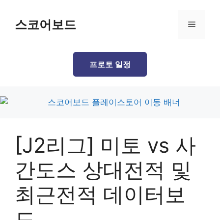
Skip
to
스코어보드
Menu
content
프로토 일정
[J2리그] 미토 vs 사
간도스 상대전적 및
최근전적 데이터보
드