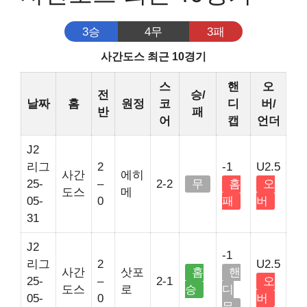
3승
4무
3패
사간도스 최근 10경기
스
핸
오
전
승/
날짜
홈
원정
코
디
버/
반
패
어
캡
언더
J2
리그
2
-1
U2.5
사간
에히
25-
–
2-2
무
홈
오
도스
메
05-
0
패
버
31
J2
-1
리그
2
U2.5
사간
삿포
홈
핸
25-
–
2-1
오
도스
로
승
디
05-
0
버
무