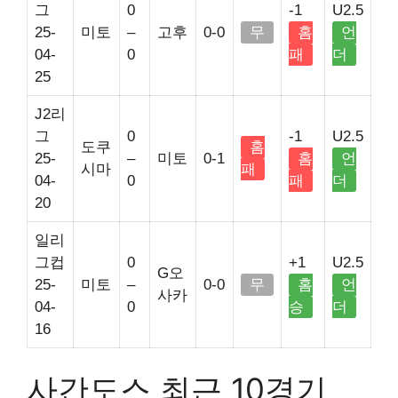
그
0
-1
U2.5
25-
미토
–
고후
0-0
무
홈
언
04-
0
패
더
25
J2리
그
0
-1
U2.5
도쿠
홈
25-
–
미토
0-1
홈
언
시마
패
04-
0
패
더
20
일리
그컵
0
+1
U2.5
G오
25-
미토
–
0-0
무
홈
언
사카
04-
0
승
더
16
사간도스 최근 10경기