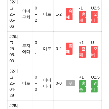
J2리
그
0
-1
U2.5
야마
홈
25-
–
미토
1-2
홈
오
구치
패
05-
2
패
버
06
J2리
그
0
+1
U
후지
홈
25-
–
미토
0-2
홈
오
에다
패
05-
1
패
버
03
J2리
그
0
+1
U2.5
이마
25-
미토
–
0-0
무
홈
언
바리
04-
0
승
더
29
J2리