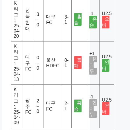
K
리
전
-1
U2.5
3
그
북
홈
대구
3-
홈
오
–
1
1
현
FC
승
0
승
버
25-
대
04-
20
K
리
+1
U2.5
대
0
그
핸
홈
울산
0-
언
–
구
1
디
1
HDFC
패
0
더
25-
FC
무
04-
13
K
리
-1
U2.5
광
2
그
핸
홈
대구
2-
오
–
주
1
디
1
FC
승
0
버
25-
FC
무
04-
09