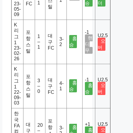
1
스
1
승
더
23-
FC
틸
05-
09
K
리
포
-1
U2.5
대
1
그
핸
항
홈
3-
오
–
구
1
디
2
스
승
1
버
23-
FC
무
틸
02-
26
K
리
포
-1
U2.5
대
3
그
항
홈
4-
홈
오
–
구
1
1
스
승
0
승
버
22-
FC
틸
09-
03
한
국
포
+1
U2.5
대
20
FA
항
홈
3-
홈
오
–
구
컵