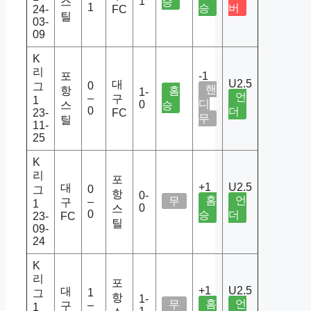
1
스
승
1
승
버
24-
FC
틸
03-
09
K
리
포
-1
U2.5
대
0
그
핸
항
홈
1-
언
–
구
1
디
0
스
승
0
더
23-
FC
무
틸
11-
25
K
리
포
+1
U2.5
대
0
그
항
0-
홈
언
무
–
구
1
0
스
0
승
더
23-
FC
틸
09-
24
K
리
포
+1
U2.5
대
1
그
항
1-
홈
언
무
–
구
1