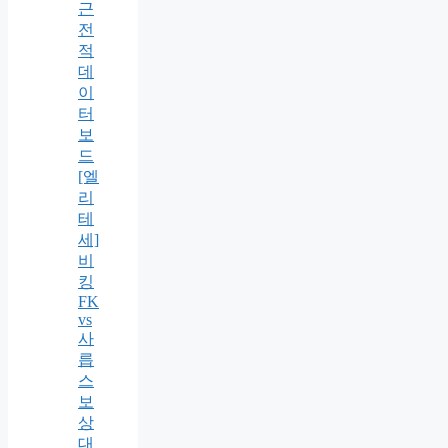
근
전
적
데
이
터
보
드
[엘
리
테
세]
비
킹
FK
vs
사
릅
스
보
상
대