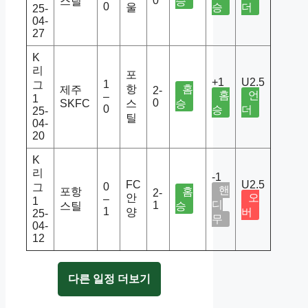
0
스틸
승
0
울
승
더
25-
04-
27
K
리
포
+1
U2.5
1
그
항
홈
제주
2-
홈
언
–
1
0
SKFC
스
승
0
승
더
25-
틸
04-
20
K
리
-1
FC
U2.5
0
그
핸
포항
홈
2-
안
오
–
1
디
1
스틸
승
1
양
버
25-
무
04-
12
다른 일정 더보기