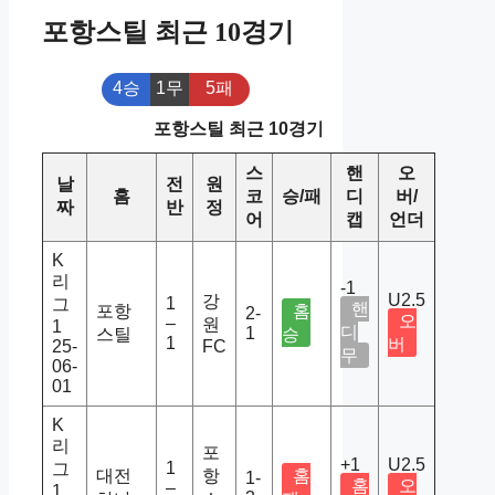
포항스틸 최근 10경기
4승
1무
5패
포항스틸 최근 10경기
스
핸
오
날
전
원
홈
코
승/패
디
버/
짜
반
정
어
캡
언더
K
리
-1
U2.5
강
1
그
핸
포항
홈
2-
오
–
원
1
디
1
스틸
승
1
버
25-
FC
무
06-
01
K
리
포
+1
U2.5
1
그
대전
항
홈
1-
홈
오
–
1