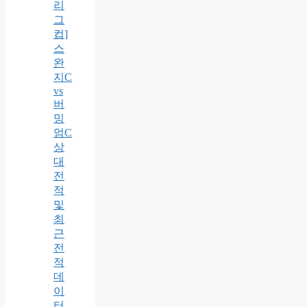
리
그
컵]
스
완
지C
vs
버
밍
엄C
상
대
전
적
및
최
근
전
적
데
이
터