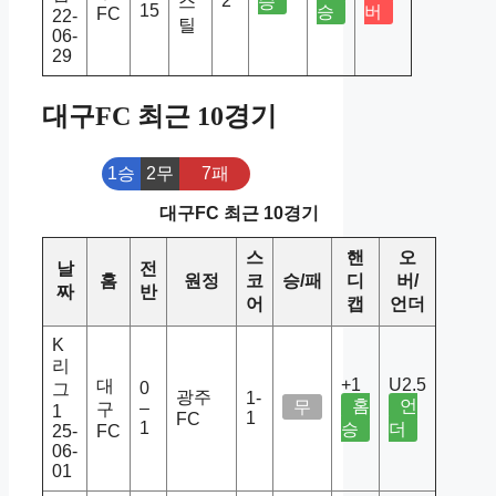
2
스
승
15
승
버
FC
22-
틸
06-
29
대구FC 최근 10경기
1승
2무
7패
대구FC 최근 10경기
스
핸
오
날
전
홈
원정
코
승/패
디
버/
짜
반
어
캡
언더
K
리
+1
U2.5
대
0
그
광주
1-
홈
언
무
–
구
1
1
FC
1
승
더
25-
FC
06-
01