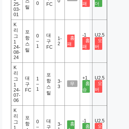
0
스
0
패
더
25-
FC
틸
03-
01
K
리
포
-1
U2.5
대
0
그
항
홈
1-
홈
오
–
구
1
2
스
패
1
패
버
24-
FC
틸
08-
24
K
리
포
+1
U2.5
대
1
그
항
3-
홈
오
무
–
구
1
3
스
1
승
버
24-
FC
틸
07-
06
K
리
포
-1
U2.5
대
0
그
항
홈
3-
홈
오
–
구
1