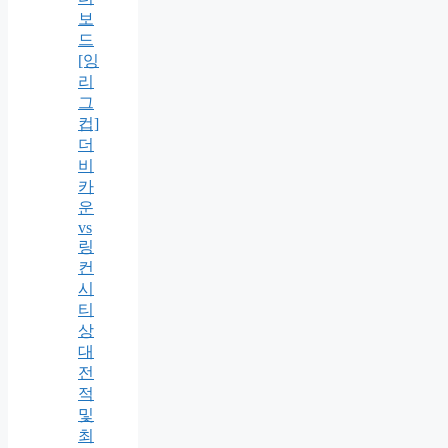
보
드
[잉
리
그
컵]
더
비
카
운
vs
링
컨
시
티
상
대
전
적
및
최