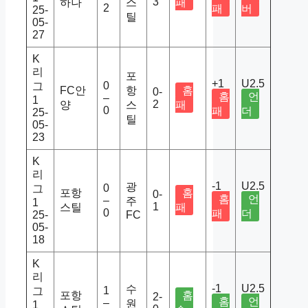
3
하나
스
패
2
패
버
25-
틸
05-
27
K
리
포
+1
U2.5
0
그
FC안
항
홈
0-
홈
언
–
1
2
양
스
패
0
패
더
25-
틸
05-
23
K
리
-1
U2.5
광
0
그
포항
홈
0-
홈
언
–
주
1
1
스틸
패
0
패
더
25-
FC
05-
18
K
리
-1
U2.5
수
1
그
포항
홈
2-
홈
언
–
원
1