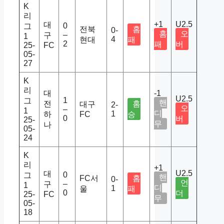
K
리
+1
U2.5
대
0
그
전북
홈
0-
홈
오
–
구
1
4
현대
패
2
패
버
25-
FC
05-
27
K
리
대
-1
U2.5
1
그
핸
전
홈
대구
2-
오
–
1
디
1
하
FC
승
0
버
25-
무
나
05-
24
K
리
+1
U2.5
대
0
그
핸
FC서
홈
0-
언
–
구
1
디
1
울
패
0
더
25-
FC
무
05-
18