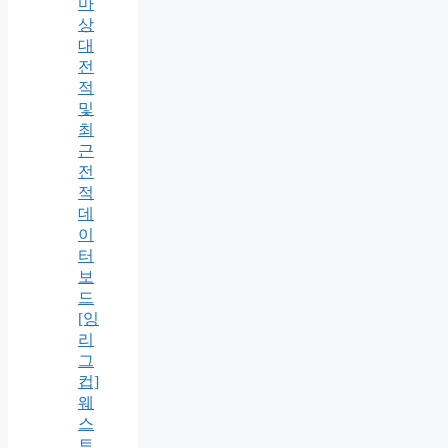
마
상
대
전
적
및
최
근
전
적
데
이
터
보
드
[잉
리
그
컵]
웨
스
트