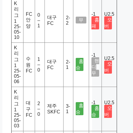
K
리
FC
-1
U2.5
0
그
대구
2-
안
홈
오
무
–
1
2
FC
1
양
패
버
25-
05-
10
K
리
-1
U2.5
수
1
그
핸
홈
대구
2-
오
–
원
1
디
1
FC
승
0
버
25-
FC
무
05-
06
K
리
-1
U2.5
대
2
그
홈
제주
3-
홈
오
–
구
1
1
SKFC
승
0
승
버
25-
FC
05-
03