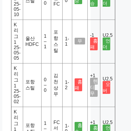
0
스틸
승
0
승
더
25-
FC
05-
10
K
리
포
-1
U2.5
1
그
항
울산
1-
홈
언
무
–
1
1
HDFC
스
1
패
더
25-
틸
05-
05
K
리
김
+1
U2.5
0
그
핸
포항
천
홈
1-
오
–
1
디
2
스틸
상
패
0
버
25-
무
무
05-
02
K
리
FC
+1
U2.5
1
그
포항
홈
1-
서
홈
언
–
1