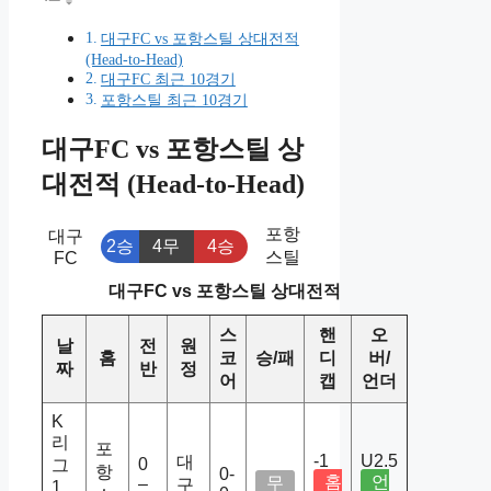
대구FC vs 포항스틸 상대전적
(Head-to-Head)
대구FC 최근 10경기
포항스틸 최근 10경기
대구FC vs 포항스틸 상
대전적 (Head-to-Head)
포항
대구
2승
4무
4승
스틸
FC
대구FC vs 포항스틸 상대전적
스
핸
오
날
전
원
홈
코
승/패
디
버/
짜
반
정
어
캡
언더
K
리
포
-1
U2.5
대
0
그
항
0-
홈
언
무
–
구
1