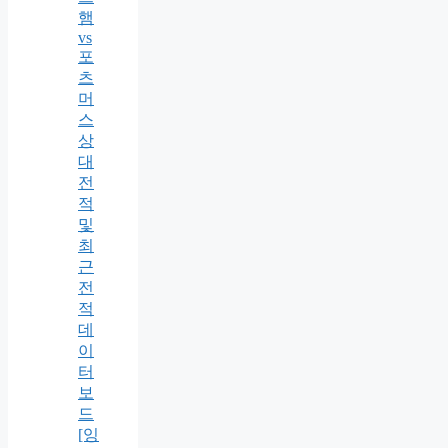
햄
vs
포
츠
머
스
상
대
전
적
및
최
근
전
적
데
이
터
보
드
[잉