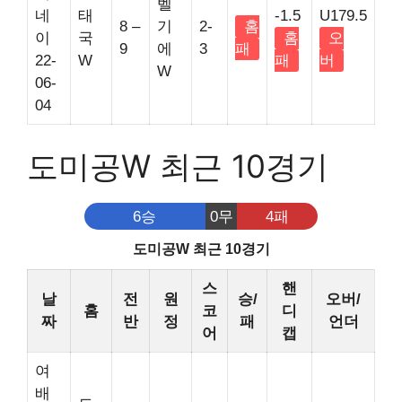
벨
네
태
-1.5
U179.5
8 –
기
2-
홈
이
국
홈
오
9
에
3
패
22-
W
패
버
W
06-
04
도미공W 최근 10경기
6승
0무
4패
도미공W 최근 10경기
스
핸
날
전
원
승/
오버/
홈
코
디
짜
반
정
패
언더
어
캡
여
배