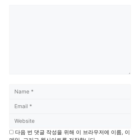
Comment
Name
Email
Website
다음 번 댓글 작성을 위해 이 브라우저에 이름, 이