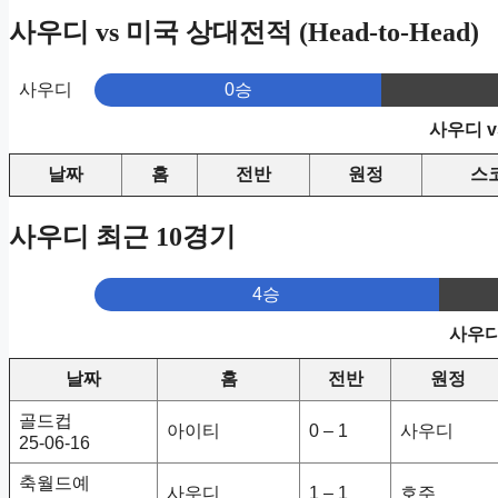
사우디 vs 미국 상대전적 (Head-to-Head)
사우디
0승
사우디 v
날짜
홈
전반
원정
스
사우디 최근 10경기
4승
사우디
날짜
홈
전반
원정
골드컵
아이티
0 – 1
사우디
25-06-16
축월드예
사우디
1 – 1
호주