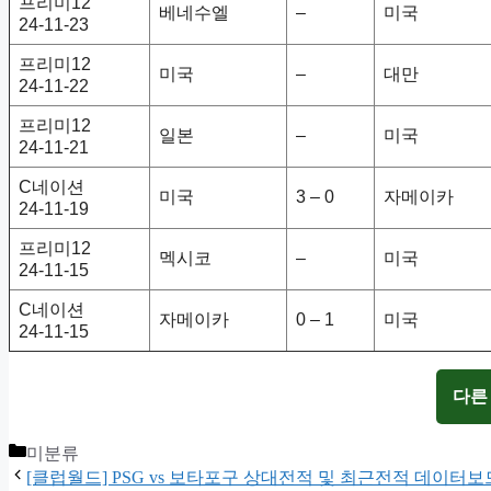
프리미12
베네수엘
–
미국
24-11-23
프리미12
미국
–
대만
24-11-22
프리미12
일본
–
미국
24-11-21
C네이션
미국
3 – 0
자메이카
24-11-19
프리미12
멕시코
–
미국
24-11-15
C네이션
자메이카
0 – 1
미국
24-11-15
다른
Categories
미분류
[클럽월드] PSG vs 보타포구 상대전적 및 최근전적 데이터보