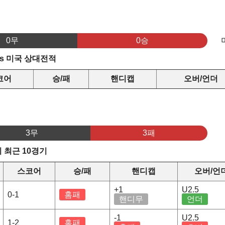
0무
0승
s 미국 상대전적
코어
승/패
핸디캡
오버/언더
3무
3패
 최근 10경기
스코어
승/패
핸디캡
오버/언
+1
U2.5
0-1
홈패
핸디무
언더
-1
U2.5
1-2
홈패