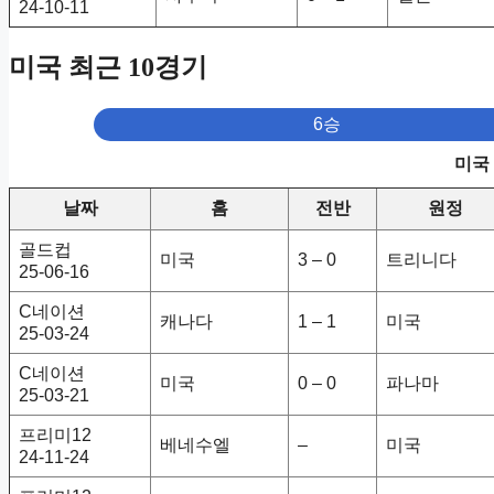
24-10-11
미국 최근 10경기
6승
미국
날짜
홈
전반
원정
골드컵
미국
3 – 0
트리니다
25-06-16
C네이션
캐나다
1 – 1
미국
25-03-24
C네이션
미국
0 – 0
파나마
25-03-21
프리미12
베네수엘
–
미국
24-11-24