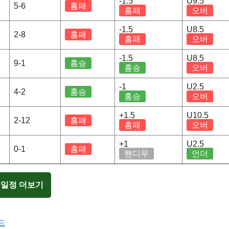
-1.5
U9.5
5-6
홈패
홈패
오버
-1.5
U8.5
2-8
홈패
홈패
오버
-1.5
U8.5
9-1
홈승
홈승
오버
-1
U2.5
4-2
홈승
홈승
오버
+1.5
U10.5
2-12
홈패
홈패
오버
+1
U2.5
0-1
홈패
핸디무
언더
 일정 더보기
드