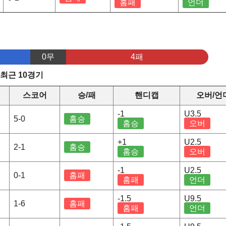
홈패
언더
0무
4패
 최근 10경기
스코어
승/패
핸디캡
오버/언
-1
U3.5
5-0
홈승
홈승
오버
+1
U2.5
2-1
홈승
홈승
오버
-1
U2.5
0-1
홈패
홈패
언더
-1.5
U9.5
1-6
홈패
홈패
언더