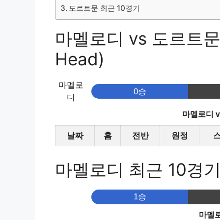
도르트문 최근 10경기
마멜로디 vs 도르트문 
Head)
마멜로
0승
디
마멜로디 
날짜
홈
전반
원정
마멜로디 최근 10경
1승
마멜로