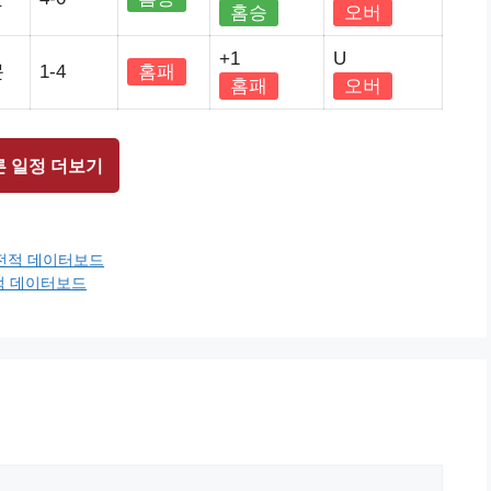
홈승
오버
+1
U
문
1-4
홈패
홈패
오버
른 일정 더보기
근전적 데이터보드
전적 데이터보드