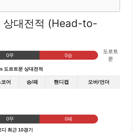
상대전적 (Head-to-
도르트
0무
0승
문
vs 도르트문 상대전적
스코어
승/패
핸디캡
오버/언더
기
0무
0패
디 최근 10경기