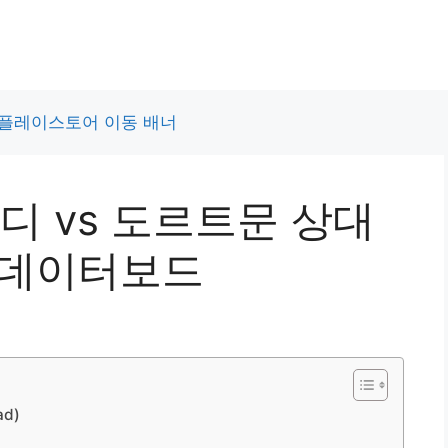
디 vs 도르트문 상대
 데이터보드
d)