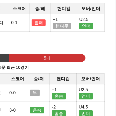
정
스코어
승/패
핸디캡
오버/언더
+1
U2.5
디
0-1
홈패
핸디무
언더
기
5패
문 최근 10경기
스코어
승/패
핸디캡
오버/언더
+1
U2.5
문
0-0
무
홈승
언더
-2
U4.5
인
3-0
홈승
홈승
언더