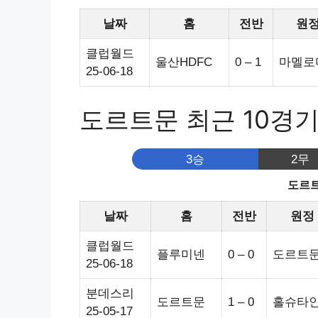
날짜
홈
전반
원
클럽월드
울산HDFC
0 – 1
마멜로
25-06-18
도르트문 최근 10경
3승
2무
도르트
날짜
홈
전반
원정
클럽월드
플루미넨
0 – 0
도르트
25-06-18
분데스리
도르트문
1 – 0
홀슈타
25-05-17