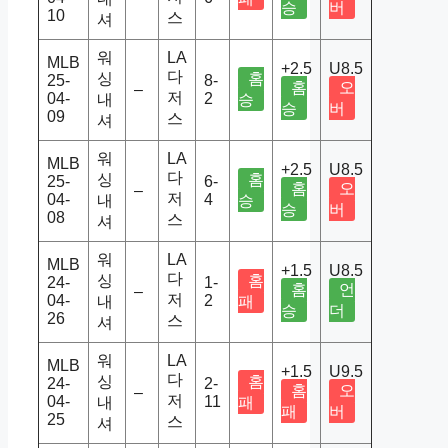
승
버
10
스
셔
워
LA
MLB
+2.5
U8.5
다
싱
홈
25-
8-
홈
오
–
저
04-
2
내
승
승
버
09
스
셔
워
LA
MLB
+2.5
U8.5
다
싱
홈
25-
6-
홈
오
–
저
04-
4
내
승
승
버
08
스
셔
워
LA
MLB
+1.5
U8.5
다
싱
홈
24-
1-
홈
언
–
저
04-
2
내
패
승
더
26
스
셔
워
LA
MLB
+1.5
U9.5
다
싱
홈
24-
2-
홈
오
–
저
04-
11
내
패
패
버
25
스
셔