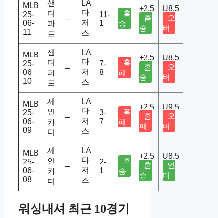
샌
LA
MLB
+2.5
U8.5
다
디
홈
25-
11-
홈
오
–
저
06-
1
파
승
승
버
11
스
드
샌
LA
MLB
+2.5
U8.5
다
디
홈
25-
7-
홈
오
–
저
06-
8
파
패
승
버
10
스
드
세
LA
MLB
+2.5
U9.5
다
인
홈
25-
3-
홈
오
–
저
06-
7
카
패
패
버
09
스
디
세
LA
MLB
+2.5
U8.5
다
인
홈
25-
2-
홈
언
–
저
06-
1
카
승
승
더
08
스
디
워싱내셔 최근 10경기