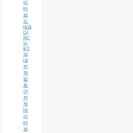
이
터
보
드
[KB
O]
NC
vs
KT
상
대
전
적
및
최
근
전
적
데
이
터
보