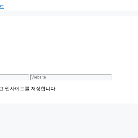
보드
Website
리고 웹사이트를 저장합니다.