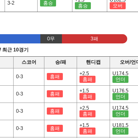
3-2
홈승
홈승
오버
0무
3패
 최근 10경기
스코어
승/패
핸디캡
오버/언
+2.5
U174.5
0-3
홈패
홈패
언더
+1.5
U176.5
0-3
홈패
홈패
언더
+2.5
U174.5
0-3
홈패
홈패
언더
+1.5
U181.5
0-3
홈패
홈패
언더