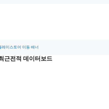
및 최근전적 데이터보드