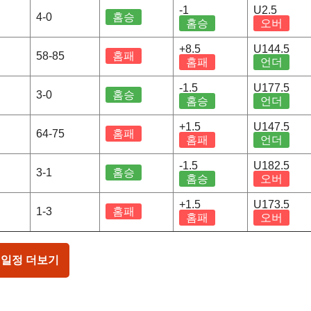
-1
U2.5
4-0
홈승
홈승
오버
+8.5
U144.5
58-85
홈패
홈패
언더
-1.5
U177.5
3-0
홈승
홈승
언더
+1.5
U147.5
64-75
홈패
홈패
언더
-1.5
U182.5
3-1
홈승
홈승
오버
+1.5
U173.5
1-3
홈패
홈패
오버
 일정 더보기