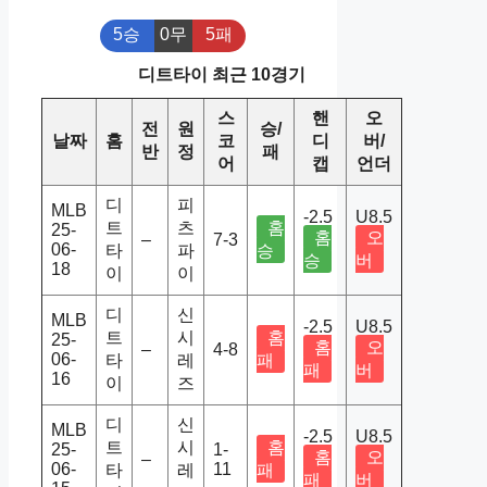
5승
0무
5패
디트타이 최근 10경기
스
핸
오
전
원
승/
날짜
홈
코
디
버/
반
정
패
어
캡
언더
디
피
MLB
-2.5
U8.5
트
츠
홈
25-
홈
오
–
7-3
06-
타
파
승
승
버
18
이
이
디
신
MLB
-2.5
U8.5
트
시
홈
25-
홈
오
–
4-8
06-
타
레
패
패
버
16
이
즈
디
신
MLB
-2.5
U8.5
트
시
홈
25-
1-
홈
오
–
06-
11
타
레
패
패
버