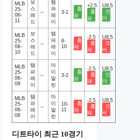
보
탬
MLB
+2.5
U9.5
스
파
홈
25-
홈
언
–
3-1
06-
레
레
승
승
더
11
드
이
보
탬
MLB
-2.5
U8.5
스
파
홈
25-
8-
홈
오
–
06-
10
레
레
패
패
버
10
드
이
탬
마
MLB
-2.5
U8.5
파
이
홈
25-
홈
언
–
3-2
06-
레
말
승
패
더
09
이
린
탬
마
MLB
-2.5
U8.5
파
이
홈
25-
10-
홈
오
–
06-
11
레
말
패
패
버
08
이
린
디트타이 최근 10경기