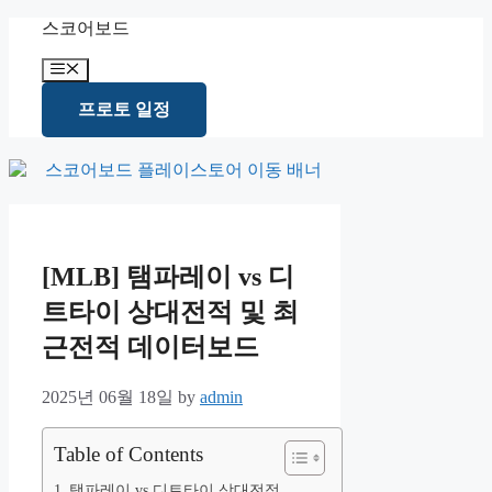
Skip
스코어보드
to
content
Menu
프로토 일정
[MLB] 탬파레이 vs 디
트타이 상대전적 및 최
근전적 데이터보드
2025년 06월 18일
by
admin
Table of Contents
탬파레이 vs 디트타이 상대전적