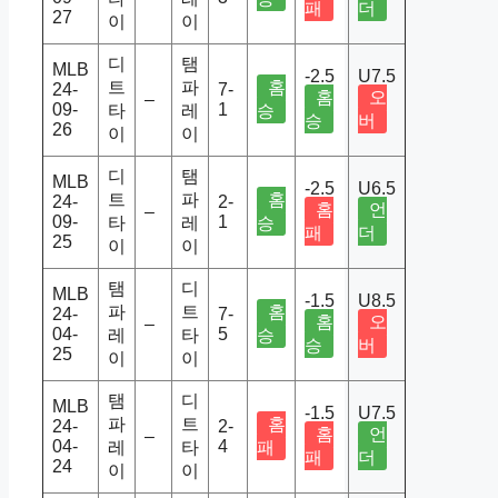
패
더
27
이
이
디
탬
MLB
-2.5
U7.5
트
파
홈
24-
7-
홈
오
–
09-
1
타
레
승
승
버
26
이
이
디
탬
MLB
-2.5
U6.5
트
파
홈
24-
2-
홈
언
–
09-
1
타
레
승
패
더
25
이
이
탬
디
MLB
-1.5
U8.5
파
트
홈
24-
7-
홈
오
–
04-
5
레
타
승
승
버
25
이
이
탬
디
MLB
-1.5
U7.5
파
트
홈
24-
2-
홈
언
–
04-
4
레
타
패
패
더
24
이
이