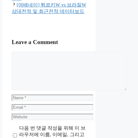
[여배네이] 튀르키W vs 브라질W
상대전적 및 최근전적 데이터보드
Leave a Comment
Comment
Name
Email
Website
다음 번 댓글 작성을 위해 이 브
라우저에 이름, 이메일, 그리고