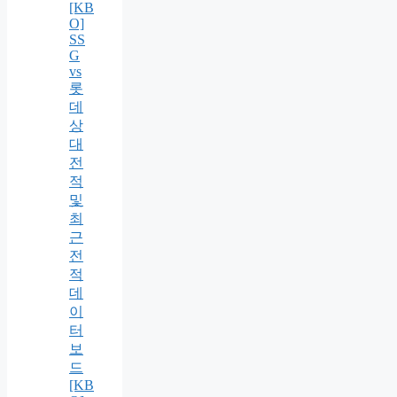
[KB
O]
SS
G
vs
롯
데
상
대
전
적
및
최
근
전
적
데
이
터
보
드
[KB