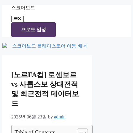
Skip
스코어보드
to
content
Menu
프로토 일정
[노르FA컵] 로센보르
vs 사릅스보 상대전적
및 최근전적 데이터보
드
2025년 06월 23일
by
admin
Table of Contents