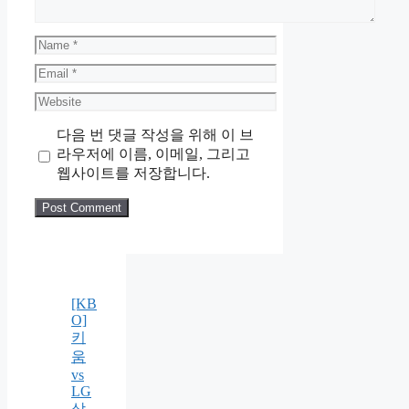
Name
Email
Website
다음 번 댓글 작성을 위해 이 브
라우저에 이름, 이메일, 그리고
웹사이트를 저장합니다.
[KB
O]
키
움
vs
LG
상