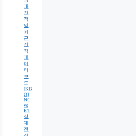
대
전
적
및
최
근
전
적
데
이
터
보
드
[KB
O]
NC
vs
KT
상
대
전
적