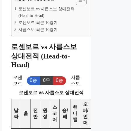
로센보르 vs 사릅스보 상대전적
(Head-to-Head)
로센보르 최근 10경기
사릅스보 최근 10경기
로센보르 vs 사릅스보
상대전적 (Head-to-
Head)
로센
사릅
0승
0무
0승
보르
스보
로센보르 vs 사릅스보 상대전적
오
스
핸
날
전
원
승/
버/
홈
코
디
짜
반
정
패
언
어
캡
더