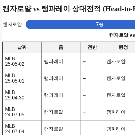
캔자로얄 vs 탬파레이 상대전적 (Head-to-H
캔자로얄
7승
캔자로얄 v
날짜
홈
전반
원정
MLB
탬파레이
–
캔자로얄
25-05-02
MLB
탬파레이
–
캔자로얄
25-05-01
MLB
탬파레이
–
캔자로얄
25-04-30
MLB
캔자로얄
–
탬파레이
24-07-05
MLB
캔자로얄
–
탬파레이
24-07-04