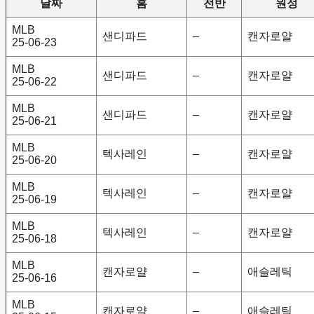
날짜
홈
전반
원정
MLB
샌디파드
–
캔자로얄
25-06-23
MLB
샌디파드
–
캔자로얄
25-06-22
MLB
샌디파드
–
캔자로얄
25-06-21
MLB
텍사레인
–
캔자로얄
25-06-20
MLB
텍사레인
–
캔자로얄
25-06-19
MLB
텍사레인
–
캔자로얄
25-06-18
MLB
캔자로얄
–
애슬레틱
25-06-16
MLB
캔자로얄
–
애슬레틱