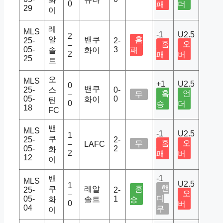
0
패
더
29
이
레
MLS
-1
U2.5
2
알
밴쿠
홈
25-
2-
홈
오
–
05-
3
솔
화이
패
2
패
버
25
트
오
MLS
+1
U2.5
0
밴쿠
25-
스
0-
홈
언
–
무
05-
0
화이
틴
0
승
더
18
FC
밴
MLS
-1
U2.5
1
쿠
25-
2-
홈
오
무
–
LAFC
05-
2
화
2
패
버
12
이
밴
-1
MLS
U2.5
1
핸
쿠
레알
홈
25-
2-
오
–
디
05-
1
화
솔트
승
0
버
04
무
이