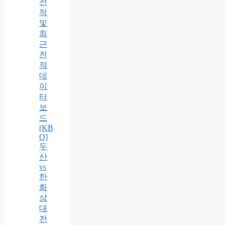
전
적
및
최
근
전
적
데
이
터
보
드
[KB
O]
두
산
vs
한
화
상
대
전