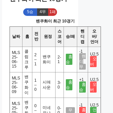
5승
4무
1패
밴쿠화이 최근 10경기
스
핸
오
전
날짜
홈
원정
코
승/패
디
버/
반
어
캡
언더
콜
-1
MLS
U2.5
2
핸
럼
밴쿠
홈
25-
2-
오
–
디
06-
1
크
화이
승
1
버
15
무
루
밴
MLS
+1
U2.5
1
쿠
시애
홈
25-
3-
홈
오
–
06-
0
화
사운
승
0
승
버
09
이
밴
MLS
-1
U2.5
0
쿠
미네
25-
0-
홈
언
무
–
05-
0
화
유나