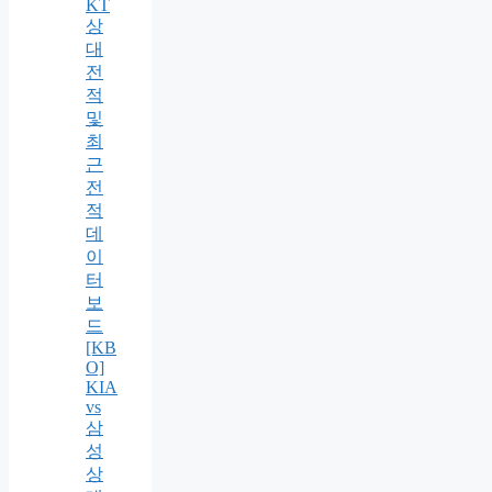
KT
상
대
전
적
및
최
근
전
적
데
이
터
보
드
[KB
O]
KIA
vs
삼
성
상