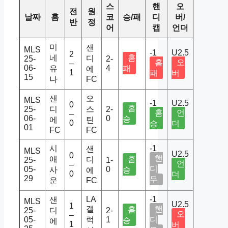
스
핸
오
전
원
날짜
홈
코
승/패
디
버/
반
정
어
캡
언더
미
샌
MLS
-1
U2.5
2
네
홈
디
25-
2-
홈
오
–
06-
4
유
패
에
1
패
버
15
나
FC
샌
오
MLS
-1
U2.5
0
홈
25-
디
스
2-
홈
언
–
06-
0
승
에
틴
0
승
더
01
FC
FC
시
-1
샌
MLS
U2.5
0
핸
애
홈
디
25-
1-
언
–
디
05-
0
사
승
에
0
더
29
무
운
FC
LA
-1
샌
MLS
U2.5
1
갤
핸
홈
25-
디
2-
오
–
05-
럭
1
디
승
에
1
버