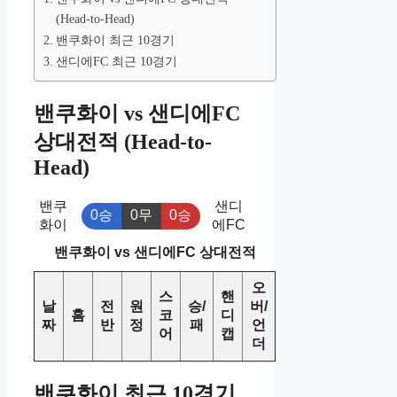
(Head-to-Head)
밴쿠화이 최근 10경기
샌디에FC 최근 10경기
밴쿠화이 vs 샌디에FC
상대전적 (Head-to-
Head)
밴쿠
샌디
0승
0무
0승
화이
에FC
밴쿠화이 vs 샌디에FC 상대전적
오
스
핸
날
전
원
승/
버/
홈
코
디
짜
반
정
패
언
어
캡
더
밴쿠화이 최근 10경기