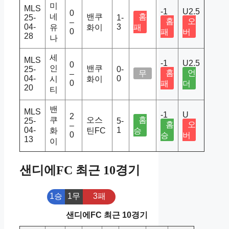
미
MLS
-1
U2.5
0
네
밴쿠
홈
25-
1-
홈
오
–
04-
3
유
화이
패
0
패
버
28
나
세
MLS
-1
U2.5
0
인
밴쿠
25-
0-
홈
언
무
–
04-
0
시
화이
0
패
더
20
티
밴
MLS
-1
U
2
쿠
오스
홈
25-
5-
홈
오
–
04-
1
화
틴FC
승
0
승
버
13
이
샌디에FC 최근 10경기
1승
1무
3패
샌디에FC 최근 10경기