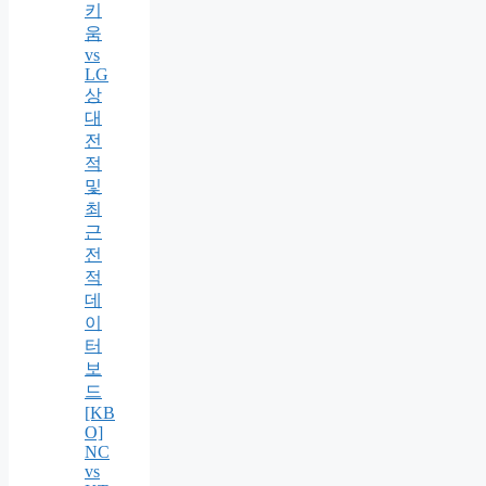
키
움
vs
LG
상
대
전
적
및
최
근
전
적
데
이
터
보
드
[KB
O]
NC
vs