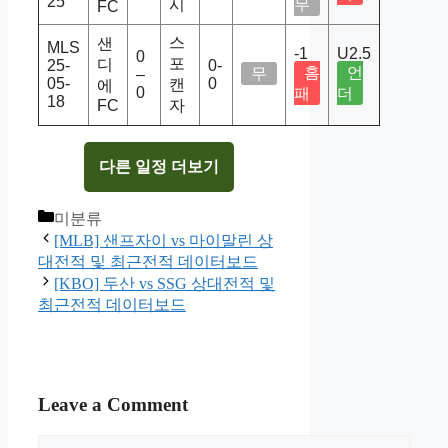
25
시
무
FC
스
샌
MLS
-1
U2.5
0
포
디
25-
0-
홈
언
무
–
05-
0
캔
에
0
패
더
18
FC
자
다른 일정 더보기
Categories
미분류
[MLB] 샌프자이 vs 마이말린 상
대전적 및 최근전적 데이터보드
[KBO] 두산 vs SSG 상대전적 및
최근전적 데이터보드
Leave a Comment
Comment