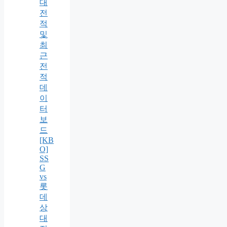
대
전
적
및
최
근
전
적
데
이
터
보
드
[KB
O]
SS
G
vs
롯
데
상
대