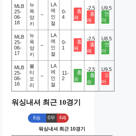
뉴
LA
MLB
-2.5
U9.5
에
욕
홈
25-
0-
홈
언
–
인
06-
4
양
패
패
더
18
절
키
뉴
LA
MLB
-2.5
U8.5
에
욕
홈
25-
0-
홈
언
–
인
06-
1
양
패
패
더
17
절
키
볼
LA
MLB
-2.5
U9.5
에
티
홈
25-
11-
홈
오
–
인
06-
2
오
승
승
버
16
절
리
워싱내셔 최근 10경기
6승
0무
4패
워싱내셔 최근 10경기