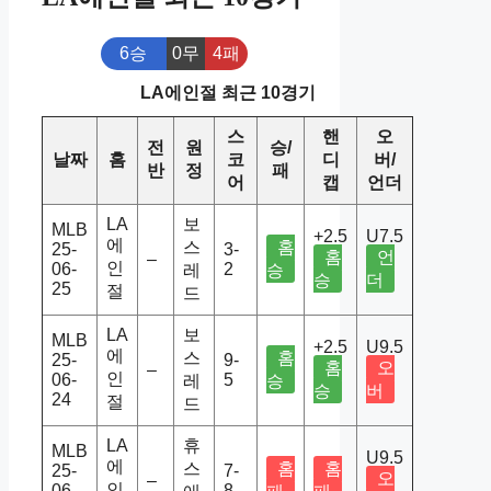
6승
0무
4패
LA에인절 최근 10경기
스
핸
오
전
원
승/
날짜
홈
코
디
버/
반
정
패
어
캡
언더
LA
보
MLB
+2.5
U7.5
에
스
홈
25-
3-
홈
언
–
인
06-
2
레
승
승
더
25
절
드
LA
보
MLB
+2.5
U9.5
에
스
홈
25-
9-
홈
오
–
인
06-
5
레
승
승
버
24
절
드
LA
휴
MLB
U9.5
에
스
홈
홈
25-
7-
오
–
인
06-
8