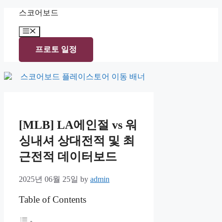
Skip
스코어보드
to
content
Menu
프로토 일정
[MLB] LA에인절 vs 워
싱내셔 상대전적 및 최
근전적 데이터보드
2025년 06월 25일
by
admin
Table of Contents