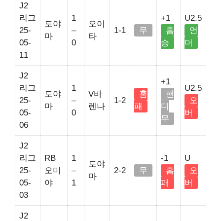
J2
리그
1
+1
U2.5
도야
오이
25-
–
1-1
무
홈
언
마
타
05-
0
승
더
11
J2
+1
리그
1
U2.5
도야
V바
홈
핸
25-
–
1-2
오
마
렌나
패
디
05-
0
버
무
06
J2
리그
RB
1
-1
U
도야
25-
오미
–
2-2
무
홈
오
마
05-
야
1
패
버
03
J2