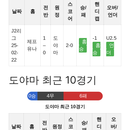
스
핸
전
원
승/
오버/
날짜
홈
코
디
반
정
패
언더
어
캡
J2리
그
1
도
-1
U2.5
제프
홈
25-
–
야
2-0
홈
언
유나
승
02-
0
마
승
더
22
도야마 최근 10경기
0승
4무
6패
도야마 최근 10경기
스
핸
오
전
승/
날짜
홈
원정
코
디
버/