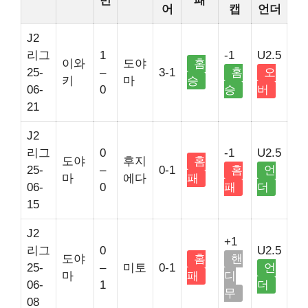
반
패
어
캡
언더
J2
리그
1
-1
U2.5
이와
도야
홈
25-
–
3-1
홈
오
키
마
승
06-
0
승
버
21
J2
리그
0
-1
U2.5
도야
후지
홈
25-
–
0-1
홈
언
마
에다
패
06-
0
패
더
15
J2
+1
리그
0
U2.5
도야
홈
핸
25-
–
미토
0-1
언
마
패
디
06-
1
더
무
08