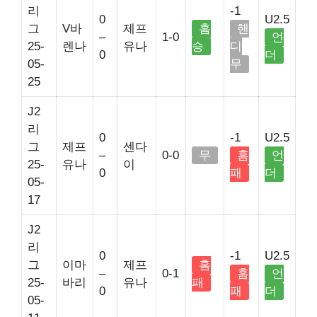
리
-1
0
U2.5
그
V바
제프
홈
핸
–
1-0
언
25-
렌나
유나
승
디
0
더
05-
무
25
J2
리
0
-1
U2.5
그
제프
센다
–
0-0
무
홈
언
25-
유나
이
0
패
더
05-
17
J2
리
0
-1
U2.5
그
이마
제프
홈
–
0-1
홈
언
25-
바리
유나
패
0
패
더
05-