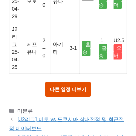
25-
모토
유나
0
승
더
04-
29
J2
리
2
-1
U2.5
그
제프
아키
홈
–
3-1
홈
오
25-
유나
타
승
0
승
버
04-
25
다른 일정 더보기
Categories
미분류
[J2리그] 미토 vs 도쿠시마 상대전적 및 최근전
적 데이터보드