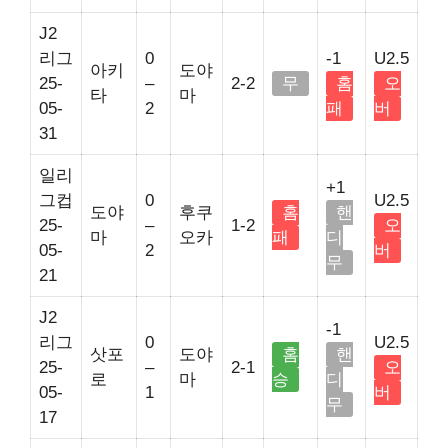
J2
리그
0
-1
U2.5
아키
도야
25-
–
2-2
무
홈
오
타
마
05-
2
패
버
31
일리
+1
그컵
0
U2.5
도야
후쿠
홈
핸
25-
–
1-2
오
마
오카
패
디
05-
2
버
무
21
J2
-1
리그
0
U2.5
삿포
도야
홈
핸
25-
–
2-1
오
로
마
승
디
05-
1
버
무
17