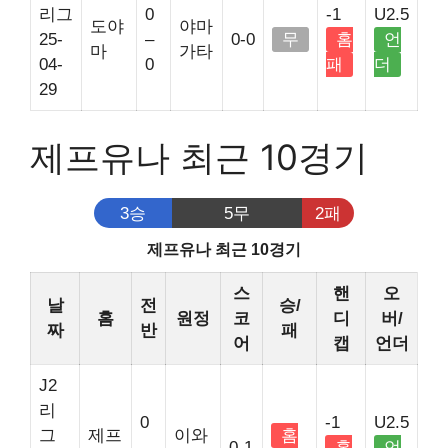
리그
0
-1
U2.5
도야
야마
25-
–
0-0
무
홈
언
마
가타
04-
0
패
더
29
제프유나 최근 10경기
3승
5무
2패
제프유나 최근 10경기
스
핸
오
날
전
승/
홈
원정
코
디
버/
짜
반
패
어
캡
언더
J2
리
0
-1
U2.5
그
제프
이와
홈
–
0-1
홈
언