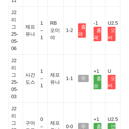
11
J2
리
1
RB
-1
U2.5
그
제프
홈
–
오미
1-2
홈
오
25-
유나
패
1
야
패
버
05-
06
J2
리
1
+1
U
그
사간
제프
–
1-1
무
홈
오
25-
도스
유나
1
승
버
05-
03
J2
리
0
+1
U2.5
그
구마
제프
–
0-0
무
홈
언