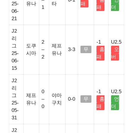
25-
유나
타
패
1
패
더
06-
21
J2
리
2
-1
U2.5
그
도쿠
제프
–
3-3
무
홈
오
25-
시마
유나
2
패
버
06-
15
J2
리
0
-1
U2.5
그
제프
야마
–
0-0
무
홈
언
25-
유나
구치
0
패
더
05-
31
J2