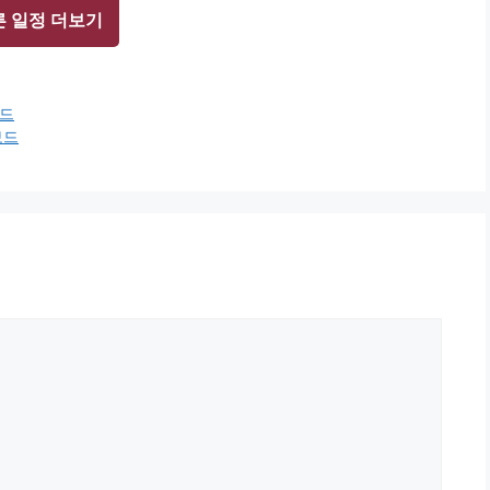
른 일정 더보기
보드
보드