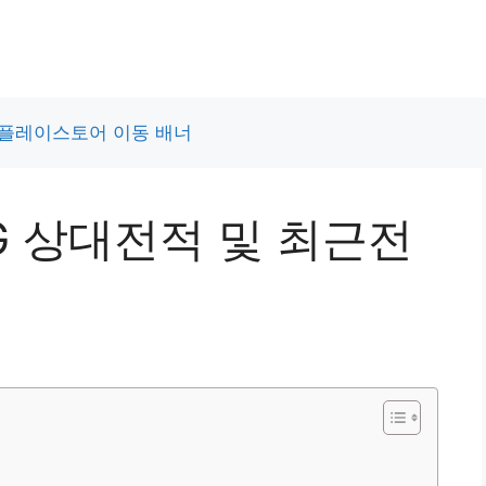
SSG 상대전적 및 최근전