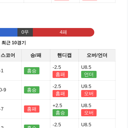
0무
4패
 최근 10경기
스코어
승/패
핸디캡
오버/언더
-2.5
U8.5
-1
홈승
홈패
언더
-2.5
U9.5
0-9
홈승
홈패
오버
+2.5
U8.5
-7
홈패
홈승
오버
-2.5
U8.5