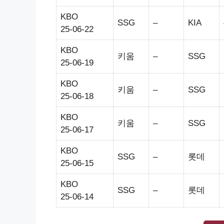
KBO
SSG
–
KIA
25-06-22
KBO
키움
–
SSG
25-06-19
KBO
키움
–
SSG
25-06-18
KBO
키움
–
SSG
25-06-17
KBO
SSG
–
롯데
25-06-15
KBO
SSG
–
롯데
25-06-14