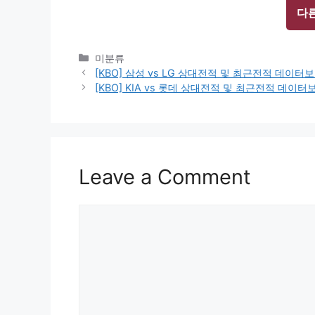
다
Categories
미분류
[KBO] 삼성 vs LG 상대전적 및 최근전적 데이터
[KBO] KIA vs 롯데 상대전적 및 최근전적 데이터
Leave a Comment
Comment