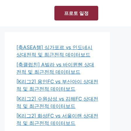
프로토 일정
[축ASEA챔] 싱가포르 vs 인도네시
상대전적 및 최근전적 데이터보드
[축클럽친] A빌라 vs 바이뮌헨 상대
전적 및 최근전적 데이터보드
[K리그2] 용인FC vs 부산아이 상대전
적 및 최근전적 데이터보드
[K리그2] 수원삼성 vs 김해FC 상대전
적 및 최근전적 데이터보드
[K리그2] 화성FC vs 서울이랜 상대전
적 및 최근전적 데이터보드