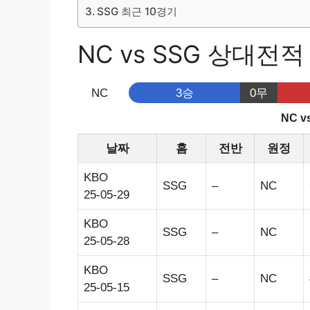
SSG 최근 10경기
NC vs SSG 상대전적 (
NC
3승
0무
NC 
날짜
홈
전반
원정
KBO
SSG
–
NC
25-05-29
KBO
SSG
–
NC
25-05-28
KBO
SSG
–
NC
25-05-15