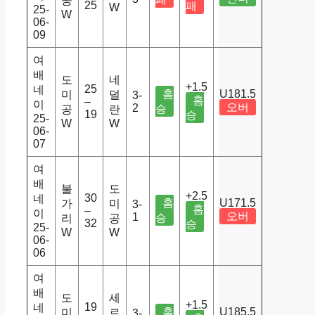
공
25
패
W
25-
W
06-
09
여
배
도
네
+1.5
25
네
홈
U181.5
미
덜
3-
홈
–
이
오버
2
승
공
란
19
승
25-
W
W
06-
07
여
배
불
도
+2.5
30
네
홈
U171.5
가
미
3-
홈
–
이
오버
1
승
리
공
32
승
25-
W
W
06-
06
여
배
도
세
+1.5
19
네
홈
U185.5
미
르
3-