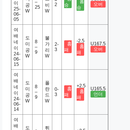
홈
–
이
오버
2
승
공
비
25
승
25-
W
W
06-
05
여
배
도
불
-2.5
8
네
홈
U167.5
미
가
2-
홈
–
이
오버
3
패
공
리
9
패
24-
W
W
06-
15
여
배
도
폴
+2.5
8
네
홈
U165.5
미
란
0-
홈
–
이
언더
3
패
공
드
9
패
24-
W
W
06-
14
여
배
도
튀