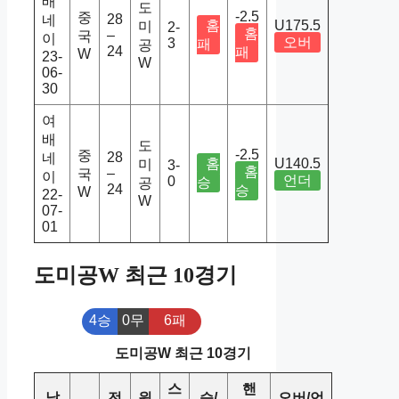
배
도
-2.5
중
28
네
홈
U175.5
미
2-
홈
–
국
이
오버
3
패
공
24
패
W
23-
W
06-
30
여
배
도
-2.5
중
28
네
홈
U140.5
미
3-
홈
–
국
이
언더
0
승
공
24
승
W
22-
W
07-
01
도미공W 최근 10경기
4승
0무
6패
도미공W 최근 10경기
스
핸
날
전
원
승/
오버/언