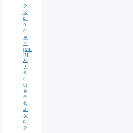
전
적
데
이
터
보
드
[ML
B]
세
인
카
디
vs
필
라
필
리
상
대
전