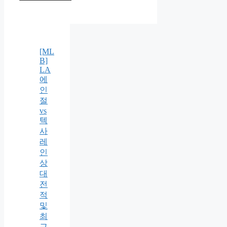
[ML
B]
LA
에
인
절
vs
텍
사
레
인
상
대
전
적
및
최
근