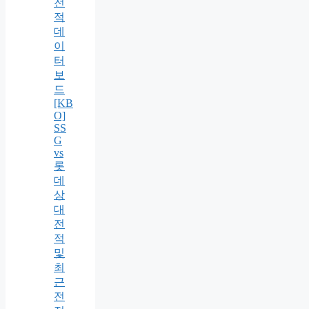
전
적
데
이
터
보
드
[KB
O]
SS
G
vs
롯
데
상
대
전
적
및
최
근
전