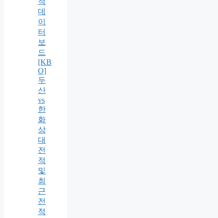
적
데
이
터
보
드
[KB
O]
두
산
vs
한
화
상
대
전
적
및
최
근
전
적