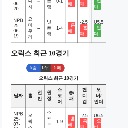
언
니
폰
–
0-1
06-
패
패
더
치
햄
20
요
NPB
닛
-2.5
U5.5
미
홈
25-
홈
언
폰
–
1-4
06-
우
패
패
더
햄
19
리
오릭스 최근 10경기
5승
0무
5패
오릭스 최근 10경기
스
핸
오
전
원
승/
날짜
홈
코
디
버/
반
정
패
어
캡
언더
소
NPB
오
-2.5
U6.5
프
홈
25-
홈
오
릭
–
1-9
07-
트
패
패
버
스