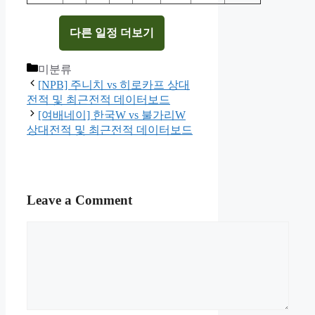
다른 일정 더보기
Categories
미분류
[NPB] 주니치 vs 히로카프 상대
전적 및 최근전적 데이터보드
[여배네이] 한국W vs 불가리W
상대전적 및 최근전적 데이터보드
Leave a Comment
Comment