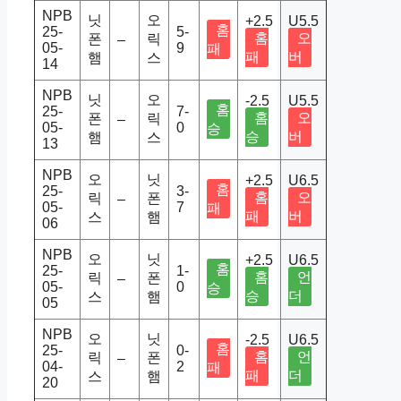
NPB
닛
오
+2.5
U5.5
홈
25-
5-
홈
오
폰
릭
–
05-
9
패
패
버
햄
스
14
NPB
닛
오
-2.5
U5.5
홈
25-
7-
홈
오
폰
릭
–
05-
0
승
승
버
햄
스
13
NPB
오
닛
+2.5
U6.5
홈
25-
3-
홈
오
릭
폰
–
05-
7
패
패
버
스
햄
06
NPB
오
닛
+2.5
U6.5
홈
25-
1-
홈
언
릭
폰
–
05-
0
승
승
더
스
햄
05
NPB
오
닛
-2.5
U6.5
홈
25-
0-
홈
언
릭
폰
–
04-
2
패
패
더
스
햄
20