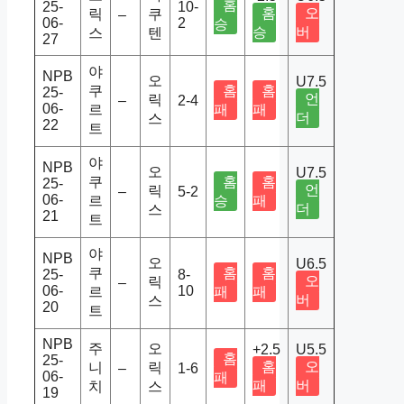
홈
25-
10-
홈
오
릭
쿠
–
06-
2
승
승
버
스
텐
27
야
NPB
오
U7.5
쿠
홈
홈
25-
언
릭
–
2-4
06-
르
패
패
더
스
22
트
야
NPB
오
U7.5
쿠
홈
홈
25-
언
릭
–
5-2
06-
르
승
패
더
스
21
트
야
NPB
오
U6.5
쿠
홈
홈
25-
8-
오
릭
–
06-
10
르
패
패
버
스
20
트
NPB
주
오
+2.5
U5.5
홈
25-
홈
오
니
릭
–
1-6
06-
패
패
버
치
스
19