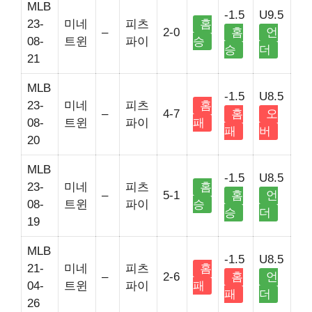
MLB
-1.5
U9.5
23-
미네
피츠
홈
–
2-0
홈
언
08-
트윈
파이
승
승
더
21
MLB
-1.5
U8.5
23-
미네
피츠
홈
–
4-7
홈
오
08-
트윈
파이
패
패
버
20
MLB
-1.5
U8.5
23-
미네
피츠
홈
–
5-1
홈
언
08-
트윈
파이
승
승
더
19
MLB
-1.5
U8.5
21-
미네
피츠
홈
–
2-6
홈
언
04-
트윈
파이
패
패
더
26