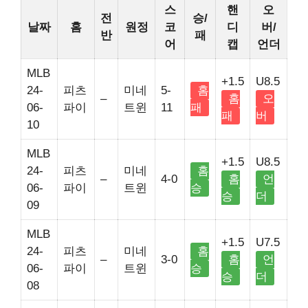
스
핸
오
전
승/
날짜
홈
원정
코
디
버/
반
패
어
캡
언더
MLB
+1.5
U8.5
24-
피츠
미네
5-
홈
–
홈
오
06-
파이
트윈
11
패
패
버
10
MLB
+1.5
U8.5
24-
피츠
미네
홈
–
4-0
홈
언
06-
파이
트윈
승
승
더
09
MLB
+1.5
U7.5
24-
피츠
미네
홈
–
3-0
홈
언
06-
파이
트윈
승
승
더
08