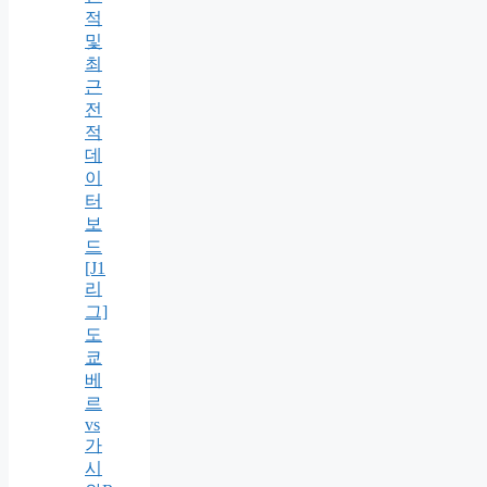
적
및
최
근
전
적
데
이
터
보
드
[J1
리
그]
도
쿄
베
르
vs
가
시