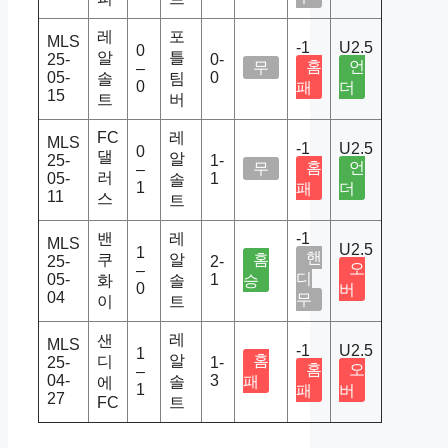
레
포
MLS
-1
U2.5
0
알
틀
25-
0-
홈
언
무
–
05-
0
솔
팀
0
패
더
15
트
버
FC
레
MLS
-1
U2.5
0
댈
알
25-
1-
홈
언
무
–
러
05-
1
솔
1
패
더
11
스
트
밴
레
-1
MLS
U2.5
1
핸
쿠
알
홈
25-
2-
오
–
디
05-
1
화
솔
승
0
버
04
무
이
트
레
샌
MLS
-1
U2.5
1
알
홈
디
25-
1-
홈
오
–
04-
3
솔
패
에
1
패
버
27
FC
트