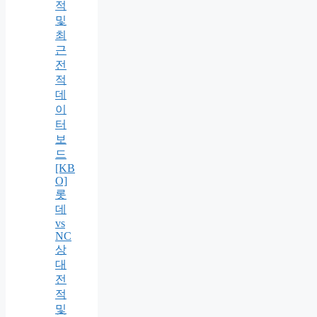
적
및
최
근
전
적
데
이
터
보
드
[KB
O]
롯
데
vs
NC
상
대
전
적
및