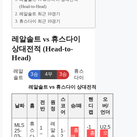
(Head-to-Head)
레알솔트 최근 10경기
휴스다이 최근 10경기
레알솔트 vs 휴스다이
상대전적 (Head-to-
Head)
레알
휴스
3승
4무
3승
솔트
다이
레알솔트 vs 휴스다이 상대전적
스
핸
오
전
원
날짜
홈
코
승/패
디
버/
반
정
어
캡
언더
휴
레
MLS
-1
U2.5
1
스
알
홈
25-
1-
홈
오
–
03-
2
다
솔
패