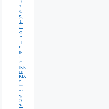
대
전
적
및
최
근
전
적
데
이
터
보
드
[KB
O]
KIA
vs
두
산
상
대
전