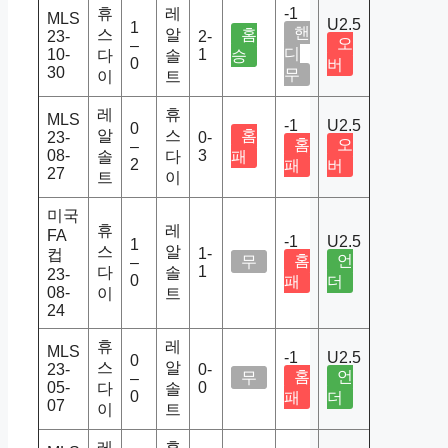
휴
레
-1
MLS
U2.5
1
핸
스
알
홈
23-
2-
오
–
디
10-
1
다
솔
승
0
버
30
무
이
트
레
휴
MLS
-1
U2.5
0
알
스
홈
23-
0-
홈
오
–
08-
3
솔
다
패
2
패
버
27
트
이
미국
휴
레
FA
-1
U2.5
1
스
알
1-
컵
홈
언
무
–
1
다
솔
23-
0
패
더
08-
이
트
24
휴
레
MLS
-1
U2.5
0
스
알
23-
0-
홈
언
무
–
05-
0
다
솔
0
패
더
07
이
트
레
휴