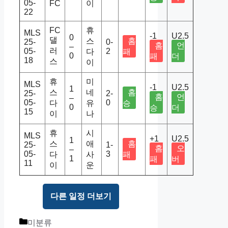
05-
FC
이
22
FC
휴
MLS
-1
U2.5
0
댈
스
홈
25-
0-
홈
언
–
러
05-
2
다
패
0
패
더
18
스
이
휴
미
MLS
-1
U2.5
1
스
네
홈
25-
2-
홈
언
–
05-
0
다
유
승
0
승
더
15
이
나
휴
시
MLS
+1
U2.5
1
스
애
홈
25-
1-
홈
오
–
05-
3
다
사
패
1
패
버
11
이
운
다른 일정 더보기
Categories
미분류