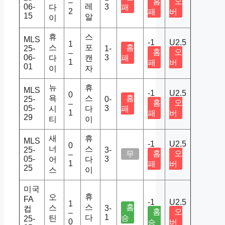
홈
오
–
레
06-
3
다
패
2
패
버
15
알
이
휴
스
MLS
-1
U2.5
1
스
포
홈
25-
1-
홈
오
–
06-
3
다
캔
패
1
패
버
01
이
자
뉴
휴
MLS
-1
U2.5
0
욕
스
홈
25-
0-
홈
오
–
05-
3
시
다
패
1
패
버
29
티
이
새
휴
MLS
-1
U2.5
0
너
스
25-
3-
홈
오
무
–
05-
3
어
다
1
패
버
25
스
이
미국
휴
오
FA
-1
U2.5
1
스
홈
스
3-
컵
홈
오
–
1
다
승
틴
25-
0
승
버