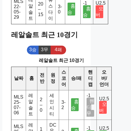
MLS
-1
U2.5
20
알
스
홈
22-
3-
홈
오
–
05-
0
솔
다
승
15
승
버
29
트
이
레알솔트 최근 10경기
3승
3무
4패
레알솔트 최근 10경기
스
핸
오
전
원
날짜
홈
코
승/패
디
버/
반
정
어
캡
언더
레
세
-1
MLS
U2.5
2
핸
알
인
홈
25-
3-
오
–
디
07-
2
솔
시
승
0
버
06
무
트
티
레
DC
MLS
-1
U2.5
1
유