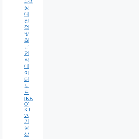
와R
상
대
전
적
및
최
근
전
적
데
이
터
보
드
[KB
O]
KT
vs
키
움
상