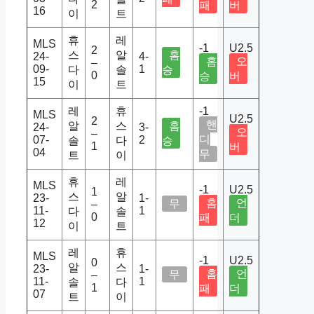
2
패
버
16
이
트
휴
레
MLS
-1
U2.5
2
스
알
홈
24-
4-
홈
오
–
09-
1
다
솔
승
0
승
버
15
이
트
레
휴
-1
MLS
U2.5
2
핸
알
스
홈
24-
3-
오
–
디
07-
2
솔
다
승
1
버
04
무
트
이
휴
레
MLS
-1
U2.5
1
스
알
23-
1-
홈
언
무
–
11-
1
다
솔
0
패
더
12
이
트
레
휴
MLS
-1
U2.5
0
알
스
23-
1-
홈
언
무
–
11-
1
솔
다
1
패
더
07
트
이