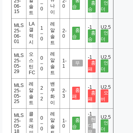
알
홈
25-
2-
홈
언
–
나
06-
0
솔
승
0
승
더
15
이
트
LA
레
MLS
-1
U2.5
1
갤
알
홈
25-
2-
홈
언
–
럭
06-
0
솔
승
0
승
더
01
시
트
레
오
MLS
-1
U2.5
0
알
스
25-
1-
홈
언
무
–
05-
1
솔
틴
0
패
더
29
FC
트
레
밴
MLS
-1
U2.5
2
알
쿠
홈
25-
2-
홈
오
–
05-
3
솔
화
패
2
패
버
25
트
이
콜
레
-1
MLS
U2.5
0
핸
로
알
홈
25-
1-
언
–
디
05-
0
래
솔
승
0
더
18
무
피
트