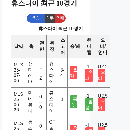
휴스다이 최근 10경기
6승
1무
3패
휴스다이 최근 10경기
스
핸
오
전
원
날짜
홈
코
승/패
디
버/
반
정
어
캡
언더
휴
샌
MLS
-1
U2.5
1
스
홈
디
25-
3-
홈
오
–
07-
4
다
패
에
2
패
버
06
FC
이
미
휴
MLS
-1
U2.5
0
네
스
홈
25-
3-
홈
오
–
06-
1
유
다
승
0
승
버
26
나
이
휴
CF
MLS
-1
U2.5
0
몽
스
홈
25-
1-