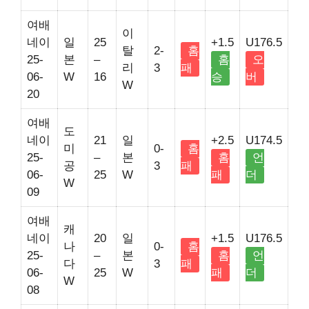
여배
이
네이
일
25
+1.5
U176.5
탈
2-
홈
25-
본
–
홈
오
리
3
패
06-
W
16
승
버
W
20
여배
도
네이
21
일
+2.5
U174.5
미
0-
홈
25-
–
본
홈
언
공
3
패
06-
25
W
패
더
W
09
여배
캐
네이
20
일
+1.5
U176.5
나
0-
홈
25-
–
본
홈
언
다
3
패
06-
25
W
패
더
W
08