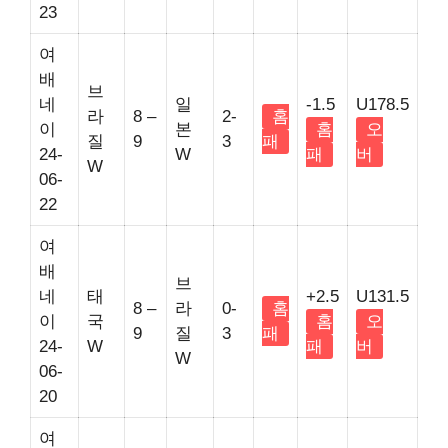
23
여
배
브
네
일
-1.5
U178.5
라
8 –
2-
홈
이
본
홈
오
질
9
3
패
24-
W
패
버
W
06-
22
여
배
브
네
태
+2.5
U131.5
8 –
라
0-
홈
이
국
홈
오
9
질
3
패
24-
W
패
버
W
06-
20
여