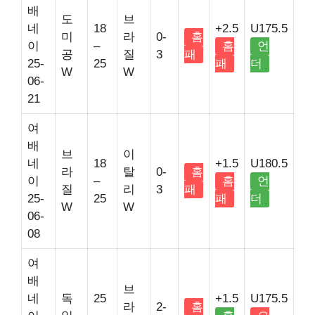
배
도
브
네
18
+2.5
U175.5
미
라
0-
홈
이
–
홈
언
공
질
3
패
25-
25
패
더
W
W
06-
21
여
배
브
이
네
18
+1.5
U180.5
라
탈
0-
홈
이
–
홈
언
질
리
3
패
25-
25
패
더
W
W
06-
08
여
배
브
네
독
25
+1.5
U175.5
라
2-
홈