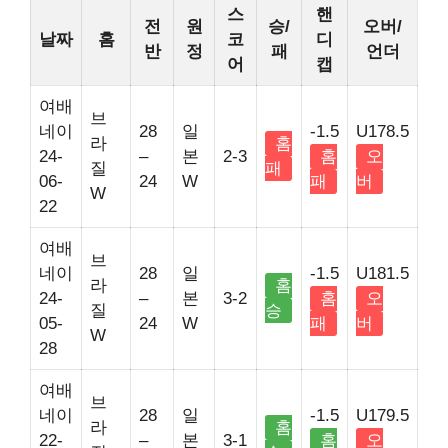
스
핸
전
원
승/
오버/
날짜
홈
코
디
반
정
패
언더
어
캡
여배
브
네이
28
일
-1.5
U178.5
라
홈
24-
–
본
2-3
홈
오
질
패
06-
24
W
패
버
W
22
여배
브
네이
28
일
-1.5
U181.5
라
홈
24-
–
본
3-2
홈
오
질
승
05-
24
W
패
버
W
28
여배
브
네이
28
일
-1.5
U179.5
라
홈
22-
–
본
3-1
홈
오