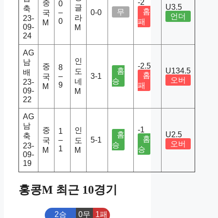
-2
중
0
U3.5
글
축
홈
무
–
0-0
국
언더
라
23-
0
패
M
09-
M
24
AG
인
남
-2.5
중
8
홈
U134.5
도
배
홈
–
3-1
국
오버
승
네
23-
9
패
M
09-
M
22
AG
남
-1
중
인
1
홈
U2.5
축
홈
–
5-1
국
도
오버
승
23-
1
승
M
M
09-
19
홍콩M 최근 10경기
2승
0무
1패