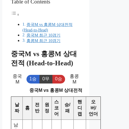
Table of Contents
중국M vs 홍콩M 상대전적
(Head-to-Head)
중국M 최근 10경기
홍콩M 최근 10경기
중국M vs 홍콩M 상대
전적 (Head-to-Head)
중국
홍콩
1승
0무
0승
M
M
중국M vs 홍콩M 상대전적
스
핸
오
날
전
원
승/
홈
코
디
버/
짜
반
정
패
어
캡
언더
남