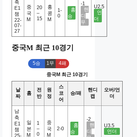
축
-1
U2.5
중
홍
20
E1
핸
홈
1-
언
–
국
콩
챔
0
디
승
15
더
M
M
22-
무
07-
27
중국M 최근 10경기
5승
1무
4패
중국M 최근 10경기
스
날
전
원
핸디
오버/언
홈
코
승/패
짜
반
정
캡
더
어
남
축
-2
일
중
1
E1
핸
홈
U3.5
–
2-0
본
국
챔
디
언더
승
0
M
M
25-