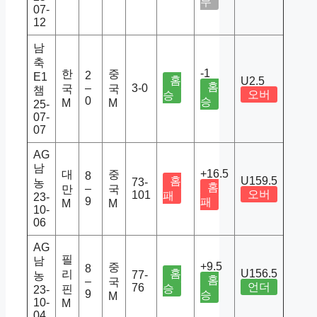
무
07-
12
남
축
-1
한
중
2
E1
홈
U2.5
홈
–
3-0
국
국
챔
오버
승
0
승
M
M
25-
07-
07
AG
남
+16.5
대
중
8
홈
U159.5
73-
농
홈
–
만
국
오버
101
패
23-
9
패
M
M
10-
06
AG
필
남
+9.5
중
8
홈
U156.5
리
77-
농
홈
–
국
언더
76
승
핀
23-
9
승
M
10-
M
04