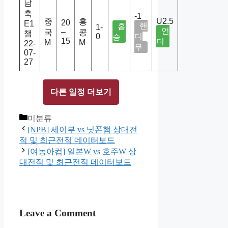
남
축
-1
U2.5
중
홍
20
E1
핸
홈
1-
언
–
국
콩
챔
0
디
승
15
더
M
M
22-
무
07-
27
다른 일정 더보기
Categories
미분류
[NPB] 세이부 vs 닛폰햄 상대전
적 및 최근전적 데이터보드
[여농아컵] 일본W vs 호주W 상
대전적 및 최근전적 데이터보드
Leave a Comment