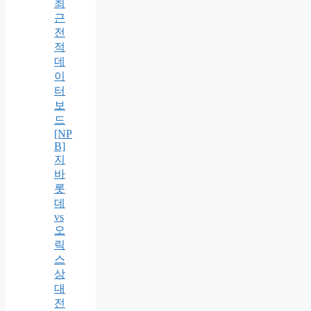
최
근
전
적
데
이
터
보
드
[NP
B]
지
바
롯
데
vs
오
릭
스
상
대
전