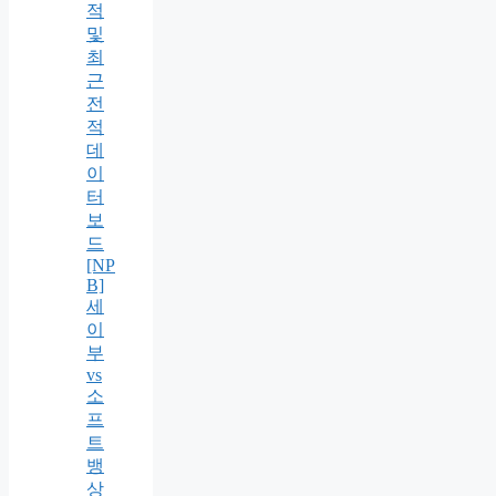
적
및
최
근
전
적
데
이
터
보
드
[NP
B]
세
이
부
vs
소
프
트
뱅
상