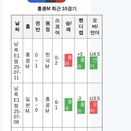
홍콩M 최근 10경기
스
핸
오
날
전
원
승/
홈
코
디
버/
짜
반
정
패
어
캡
언더
남
축
+3
U4.5
홍
한
0
E1
홈
0-
홈
언
–
콩
국
챔
2
패
1
승
더
M
M
25-
07-
11
남
축
-2
U3.5
일
홍
5
E1
홈
6-
홈
오
–
본
콩
챔
1
승
0
승
버
M
M
25-
07-
08