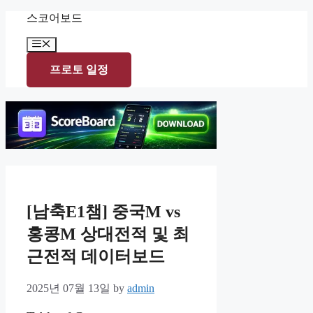
Skip
스코어보드
to
content
Menu
프로토 일정
[남축E1챔] 중국M vs
홍콩M 상대전적 및 최
근전적 데이터보드
2025년 07월 13일
by
admin