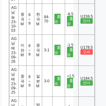
AG
남
-6.5
중
한
8
홈
U159.5
84-
농
홈
–
국
국
언더
70
승
23-
9
승
M
M
10-
03
AG
남
-1.5
이
중
8
홈
U178.5
배
홈
–
3-1
란
국
오버
승
23-
9
승
M
M
09-
26
AG
남
+1.5
중
일
8
홈
U184.5
배
홈
–
3-0
국
본
언더
승
23-
9
승
M
M
09-
25
AG
방
남