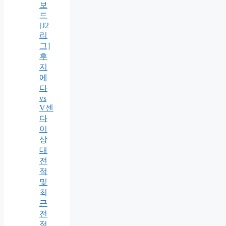
보
드
[J2
리
그]
후
지
에
다
vs
V센
다
이
상
대
전
적
및
최
근
전
적