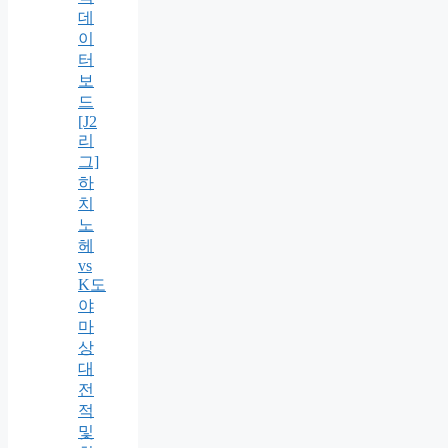
데
이
터
보
드
[J2
리
그]
하
치
노
헤
vs
K도
야
마
상
대
전
적
및