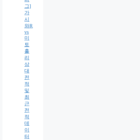
그]
가
시
와R
vs
미
토
홀
리
상
대
전
적
및
최
근
전
적
데
이
터