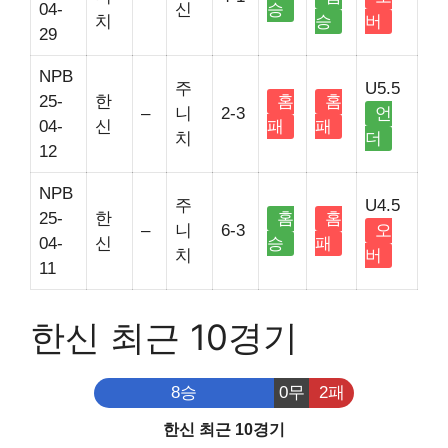
04-
신
승
치
승
버
29
NPB
주
U5.5
25-
한
홈
홈
–
니
2-3
언
04-
신
패
패
치
더
12
NPB
주
U4.5
25-
한
홈
홈
–
니
6-3
오
04-
신
승
패
치
버
11
한신 최근 10경기
8승
0무
2패
한신 최근 10경기