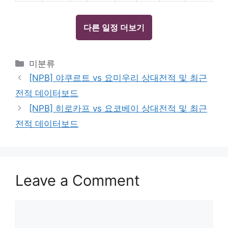
다른 일정 더보기
Categories
미분류
[NPB] 야쿠르트 vs 요미우리 상대전적 및 최근
전적 데이터보드
[NPB] 히로카프 vs 요코베이 상대전적 및 최근
전적 데이터보드
Leave a Comment
Comment