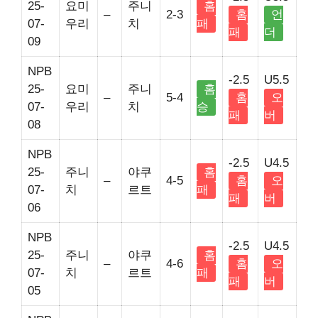
25-
요미
주니
홈
–
2-3
홈
언
07-
우리
치
패
패
더
09
NPB
-2.5
U5.5
25-
요미
주니
홈
–
5-4
홈
오
07-
우리
치
승
패
버
08
NPB
-2.5
U4.5
25-
주니
야쿠
홈
–
4-5
홈
오
07-
치
르트
패
패
버
06
NPB
-2.5
U4.5
25-
주니
야쿠
홈
–
4-6
홈
오
07-
치
르트
패
패
버
05