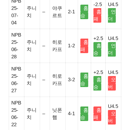
NPB
-2.5
U4.5
25-
주니
야쿠
홈
–
2-1
홈
언
07-
치
르트
승
패
더
04
NPB
+2.5
U4.5
25-
주니
히로
홈
–
1-2
홈
언
06-
치
카프
패
승
더
28
NPB
+2.5
U4.5
25-
주니
히로
홈
–
3-2
홈
오
06-
치
카프
승
승
버
27
NPB
U4.5
25-
주니
닛폰
홈
홈
–
4-1
오
06-
치
햄
승
패
버
22