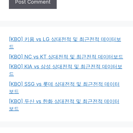
[KBO] 키움 vs LG 상대전적 및 최근전적 데이터보
드
[KBO] NC vs KT 상대전적 및 최근전적 데이터보드
[KBO] KIA vs 삼성 상대전적 및 최근전적 데이터보
드
[KBO] SSG vs 롯데 상대전적 및 최근전적 데이터
보드
[KBO] 두산 vs 한화 상대전적 및 최근전적 데이터
보드