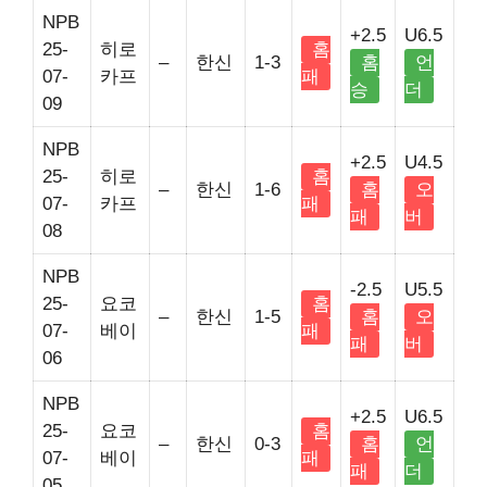
NPB
+2.5
U6.5
25-
히로
홈
–
한신
1-3
홈
언
07-
카프
패
승
더
09
NPB
+2.5
U4.5
25-
히로
홈
–
한신
1-6
홈
오
07-
카프
패
패
버
08
NPB
-2.5
U5.5
25-
요코
홈
–
한신
1-5
홈
오
07-
베이
패
패
버
06
NPB
+2.5
U6.5
25-
요코
홈
–
한신
0-3
홈
언
07-
베이
패
패
더
05