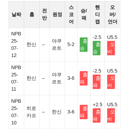
스
핸
오
전
승/
날짜
홈
원정
코
디
버/
반
패
어
캡
언더
NPB
-2.5
U5.5
25-
야쿠
홈
한신
–
5-2
홈
오
07-
르트
승
승
버
12
NPB
-2.5
U5.5
25-
야쿠
홈
한신
–
3-6
홈
오
07-
르트
패
패
버
11
NPB
+2.5
U5.5
25-
히로
홈
–
한신
3-6
홈
오
07-
카프
패
패
버
10