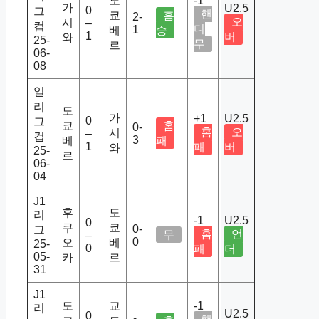
도
-1
가
U2.5
0
그
핸
쿄
홈
2-
오
시
–
컵
디
1
베
승
1
버
와
25-
무
르
06-
08
일
리
도
가
+1
U2.5
0
그
쿄
홈
0-
홈
오
시
–
컵
3
베
패
1
패
버
와
25-
르
06-
04
J1
후
도
리
-1
U2.5
0
쿠
쿄
0-
그
홈
언
무
–
0
오
베
25-
0
패
더
05-
카
르
31
J1
도
교
-1
리
U2.5
0