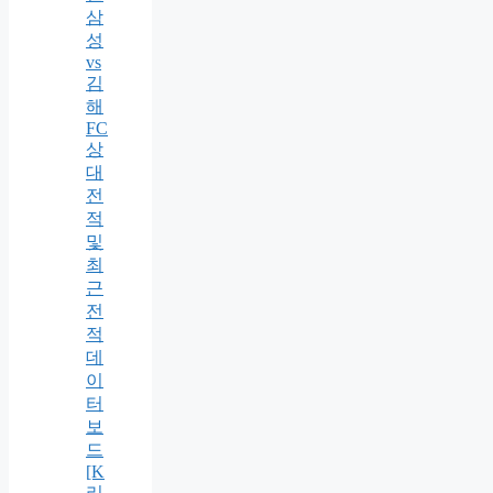
삼
성
vs
김
해
FC
상
대
전
적
및
최
근
전
적
데
이
터
보
드
[K
리