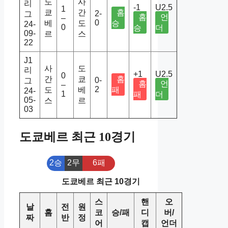
도
사
리
-1
U2.5
1
쿄
간
홈
2-
그
홈
언
–
0
베
도
승
24-
0
승
더
09-
르
스
22
J1
사
도
리
+1
U2.5
0
간
쿄
홈
0-
그
홈
언
–
2
도
베
패
24-
1
패
더
05-
스
르
03
도쿄베르 최근 10경기
2승
2무
6패
도쿄베르 최근 10경기
스
핸
오
날
전
원
홈
코
승/패
디
버/
짜
반
정
어
캡
언더