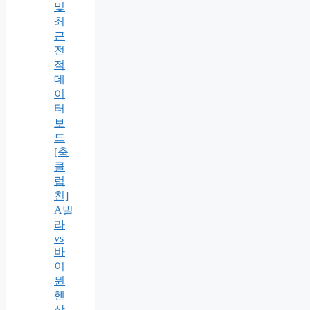
및
최
근
전
적
데
이
터
보
드
[축
클
럽
친]
A빌
라
vs
바
이
뮌
헨
상