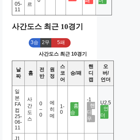
0
패
더
05-
르
11
사간도스 최근 10경기
3승
2무
5패
사간도스 최근 10경기
스
핸
오
날
전
원
홈
코
승/패
디
버/
짜
반
정
어
캡
언더
일
본
사
-1
에
U2.5
0
FA
핸
간
홈
1-
언
–
히
컵
0
디
도
승
0
더
메
25-
무
스
06-
11
J1