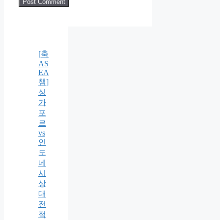
[축
AS
EA
챔]
싱
가
포
르
vs
인
도
네
시
상
대
전
적