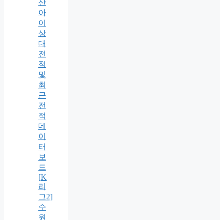
산
아
이
상
대
전
적
및
최
근
전
적
데
이
터
보
드
[K
리
그2]
수
원