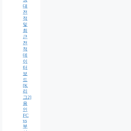
대
전
적
및
최
근
전
적
데
이
터
보
드
[K
리
그2]
용
인
FC
vs
부