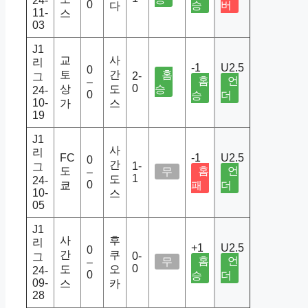
24-
0
승
버
다
11-
스
03
J1
교
사
리
-1
U2.5
0
토
간
홈
2-
그
홈
언
–
0
상
도
승
24-
0
승
더
10-
가
스
19
J1
사
리
FC
-1
U2.5
0
간
1-
그
도
홈
언
무
–
1
도
24-
0
쿄
패
더
10-
스
05
J1
사
후
리
+1
U2.5
0
간
쿠
0-
그
홈
언
무
–
0
도
오
24-
0
승
더
09-
스
카
28