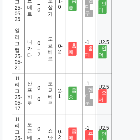
핸
쿄
토
홈
1-
그
언
–
디
0
베
상
승
25-
0
더
무
05-
르
가
25
일
리
도
니
-1
U2.5
0
그
쿄
홈
0-
홈
언
가
–
컵
2
베
패
2
패
더
타
25-
르
05-
21
J1
산
도
-1
리
U2.5
0
핸
프
쿄
홈
2-
그
오
–
디
1
히
베
승
25-
0
버
무
05-
로
르
17
J1
도
리
-1
U2.5
0
쿄
쇼
홈
0-
그
홈
언
–
2
베
난
패
25-