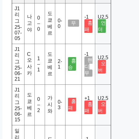
J1
도
리
나
-1
U2.5
0
쿄
0-
그
홈
언
고
무
–
0
베
25-
0
패
더
야
07-
르
05
J1
C
도
-1
리
U2.5
1
오
핸
쿄
홈
2-
그
오
–
사
디
1
베
승
25-
1
버
카
무
06-
르
21
J1
도
리
가
+1
U2.5
0
쿄
홈
0-
그
홈
오
시
–
3
베
패
25-
2
패
버
와
06-
르
15
일
리