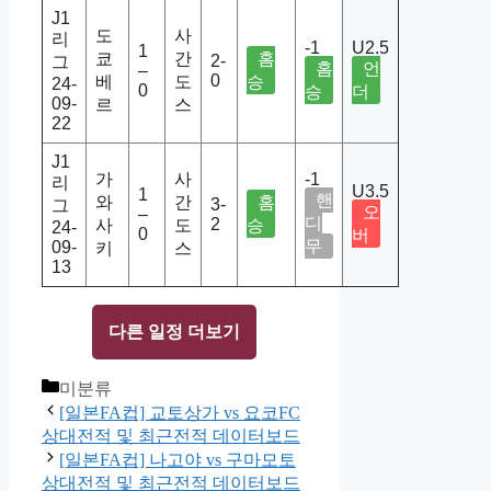
J1
도
사
리
-1
U2.5
1
쿄
간
홈
2-
그
홈
언
–
0
베
도
승
24-
0
승
더
09-
르
스
22
J1
가
사
-1
리
U3.5
1
핸
와
간
홈
3-
그
오
–
디
2
사
도
승
24-
0
버
무
09-
키
스
13
다른 일정 더보기
Categories
미분류
[일본FA컵] 교토상가 vs 요코FC
상대전적 및 최근전적 데이터보드
[일본FA컵] 나고야 vs 구마모토
상대전적 및 최근전적 데이터보드