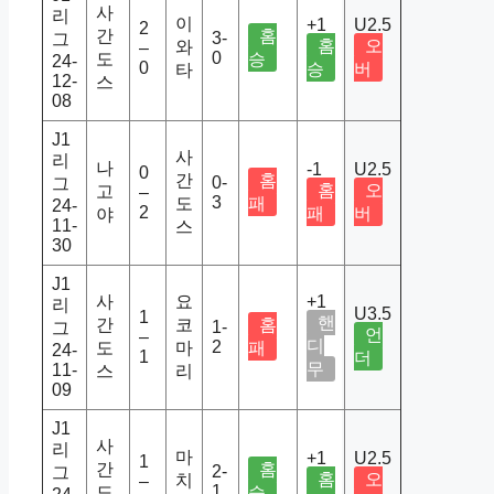
사
리
이
+1
U2.5
2
간
홈
3-
그
홈
오
와
–
0
도
승
24-
0
승
버
타
12-
스
08
J1
사
리
나
-1
U2.5
0
간
홈
0-
그
홈
오
고
–
3
도
패
24-
2
패
버
야
11-
스
30
J1
사
요
+1
리
U3.5
1
핸
간
코
홈
1-
그
언
–
디
2
도
마
패
24-
1
더
무
11-
스
리
09
J1
사
리
마
+1
U2.5
1
간
홈
2-
그
홈
오
치
–
1
도
승