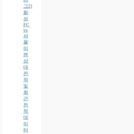
그2]
화
성
FC
vs
서
울
이
랜
상
대
전
적
및
최
근
전
적
데
이
터