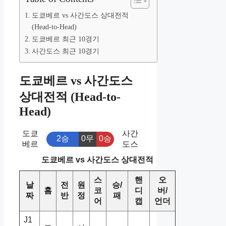
도쿄베르 vs 사간도스 상대전적
(Head-to-Head)
도쿄베르 최근 10경기
사간도스 최근 10경기
도쿄베르 vs 사간도스
상대전적 (Head-to-
Head)
도쿄
사간
2승
0무
0승
베르
도스
도쿄베르 vs 사간도스 상대전적
스
핸
오
날
전
원
승/
홈
코
디
버/
짜
반
정
패
어
캡
언더
J1