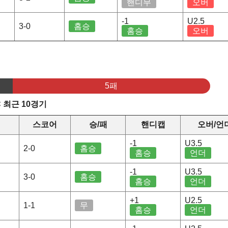
핸디무
오버
-1
U2.5
3-0
홈승
홈승
오버
5패
C 최근 10경기
스코어
승/패
핸디캡
오버/언
-1
U3.5
2-0
홈승
홈승
언더
-1
U3.5
3-0
홈승
홈승
언더
+1
U2.5
1-1
무
홈승
언더