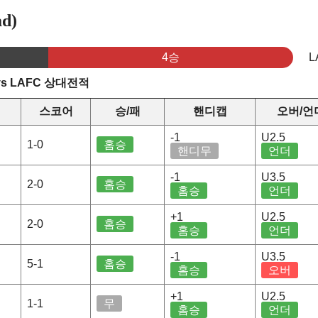
d)
4승
L
s LAFC 상대전적
스코어
승/패
핸디캡
오버/언
-1
U2.5
1-0
홈승
핸디무
언더
-1
U3.5
2-0
홈승
홈승
언더
+1
U2.5
2-0
홈승
홈승
언더
-1
U3.5
5-1
홈승
홈승
오버
+1
U2.5
1-1
무
홈승
언더