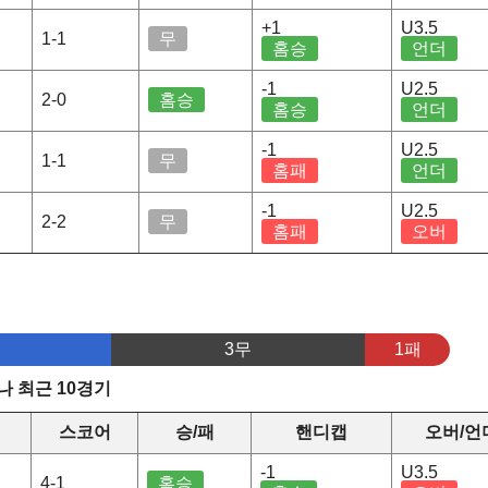
+1
U3.5
1-1
무
홈승
언더
-1
U2.5
2-0
홈승
홈승
언더
-1
U2.5
1-1
무
홈패
언더
-1
U2.5
2-2
무
홈패
오버
3무
1패
 최근 10경기
스코어
승/패
핸디캡
오버/언
-1
U3.5
4-1
홈승