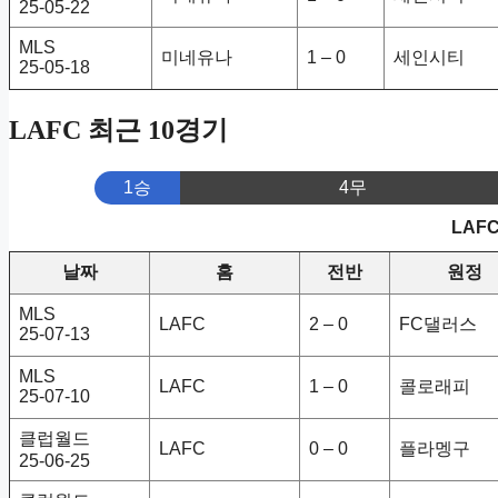
25-05-22
MLS
미네유나
1 – 0
세인시티
25-05-18
LAFC 최근 10경기
1승
4무
LAF
날짜
홈
전반
원정
MLS
LAFC
2 – 0
FC댈러스
25-07-13
MLS
LAFC
1 – 0
콜로래피
25-07-10
클럽월드
LAFC
0 – 0
플라멩구
25-06-25