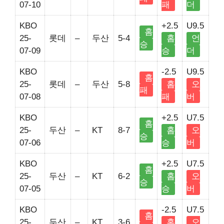
07-10
패
더
KBO
+2.5
U9.5
홈
25-
롯데
–
두산
5-4
홈
언
승
07-09
승
더
KBO
-2.5
U9.5
홈
25-
롯데
–
두산
5-8
홈
오
패
07-08
패
버
KBO
+2.5
U7.5
홈
25-
두산
–
KT
8-7
홈
오
승
07-06
승
버
KBO
+2.5
U7.5
홈
25-
두산
–
KT
6-2
홈
오
승
07-05
승
버
KBO
-2.5
U7.5
홈
25-
두산
–
KT
3-6
홈
오