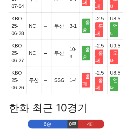
패
07-04
패
버
KBO
-2.5
U8.5
홈
25-
NC
–
두산
3-1
홈
언
승
06-28
패
더
KBO
-2.5
U9.5
10-
홈
25-
NC
–
두산
홈
오
9
승
06-27
패
버
KBO
-2.5
U8.5
홈
25-
두산
–
SSG
1-4
홈
언
패
06-26
패
더
한화 최근 10경기
6승
0무
4패