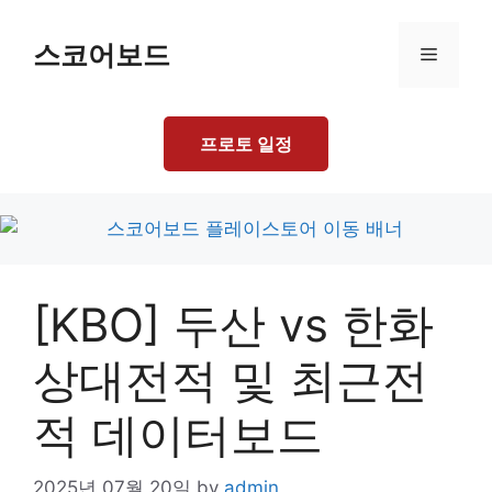
Skip
to
스코어보드
Menu
content
프로토 일정
[KBO] 두산 vs 한화
상대전적 및 최근전
적 데이터보드
2025년 07월 20일
by
admin