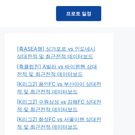
프로토 일정
[축ASEA챔] 싱가포르 vs 인도네시
상대전적 및 최근전적 데이터보드
[축클럽친] A빌라 vs 바이뮌헨 상대
전적 및 최근전적 데이터보드
[K리그2] 용인FC vs 부산아이 상대전
적 및 최근전적 데이터보드
[K리그2] 수원삼성 vs 김해FC 상대전
적 및 최근전적 데이터보드
[K리그2] 화성FC vs 서울이랜 상대전
적 및 최근전적 데이터보드