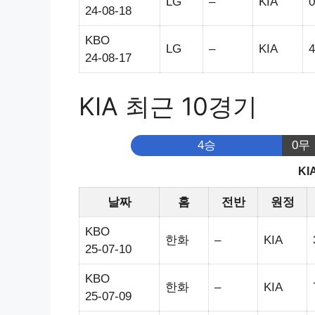
LG
–
KIA
0
24-08-18
KBO
LG
–
KIA
4
24-08-17
KIA 최근 10경기
4승
0무
KI
날짜
홈
전반
원정
KBO
한화
–
KIA
25-07-10
KBO
한화
–
KIA
25-07-09