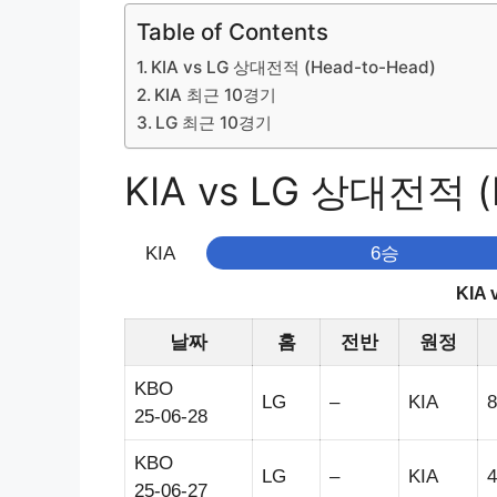
Table of Contents
KIA vs LG 상대전적 (Head-to-Head)
KIA 최근 10경기
LG 최근 10경기
KIA vs LG 상대전적 (
KIA
6승
KIA
날짜
홈
전반
원정
KBO
LG
–
KIA
8
25-06-28
KBO
LG
–
KIA
4
25-06-27