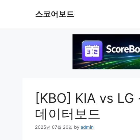
Skip
to
스코어보드
content
[KBO] KIA vs
데이터보드
2025년 07월 20일
by
admin