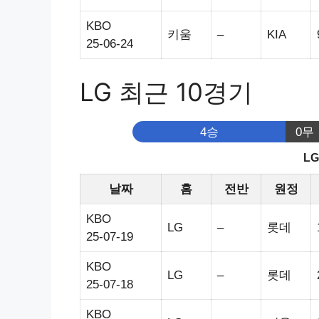
KBO
키움
–
KIA
25-06-24
LG 최근 10경기
4승
0무
L
날짜
홈
전반
원정
KBO
LG
–
롯데
25-07-19
KBO
LG
–
롯데
25-07-18
KBO