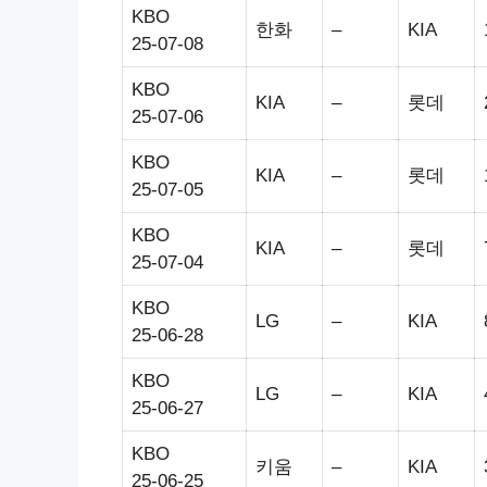
KBO
한화
–
KIA
25-07-08
KBO
KIA
–
롯데
25-07-06
KBO
KIA
–
롯데
25-07-05
KBO
KIA
–
롯데
25-07-04
KBO
LG
–
KIA
25-06-28
KBO
LG
–
KIA
25-06-27
KBO
키움
–
KIA
25-06-25