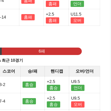
-4
홈패
홈패
언더
+2.5
U11.5
-14
홈패
홈패
오버
6패
A 최근 10경기
스코어
승/패
핸디캡
오버/언더
+2.5
U9.5
3-2
홈승
홈승
언더
+2.5
U9.5
7-4
홈승
홈승
오버