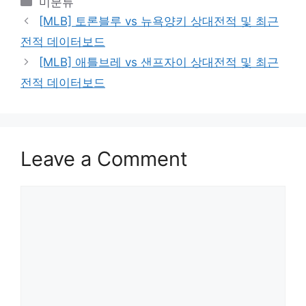
Categories
미분류
[MLB] 토론블루 vs 뉴욕양키 상대전적 및 최근
전적 데이터보드
[MLB] 애틀브레 vs 샌프자이 상대전적 및 최근
전적 데이터보드
Leave a Comment
Comment