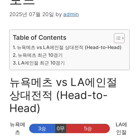
2025년 07월 20일
by
admin
Table of Contents
뉴욕메츠 vs LA에인절 상대전적 (Head-to-Head)
뉴욕메츠 최근 10경기
LA에인절 최근 10경기
뉴욕메츠 vs LA에인절
상대전적 (Head-to-
Head)
뉴욕메
LA에
3승
0무
5승
츠
인절