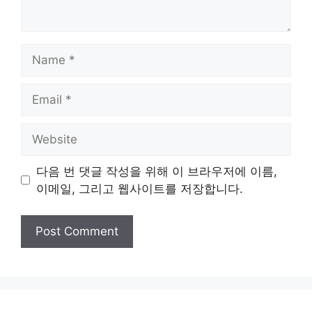
Name
Email
Website
다음 번 댓글 작성을 위해 이 브라우저에 이름,
이메일, 그리고 웹사이트를 저장합니다.