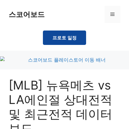
Skip
to
스코어보드
Menu
content
프로토 일정
[MLB] 뉴욕메츠 vs
LA에인절 상대전적
및 최근전적 데이터
보드