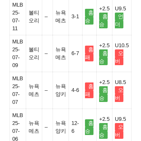
MLB
+2.5
U9.5
25-
볼티
뉴욕
홈
–
3-1
홈
언
07-
오리
메츠
승
승
더
11
MLB
+2.5
U10.5
25-
볼티
뉴욕
홈
–
6-7
홈
오
07-
오리
메츠
패
승
버
09
MLB
+2.5
U8.5
25-
뉴욕
뉴욕
홈
–
4-6
홈
오
07-
메츠
양키
패
승
버
07
MLB
+2.5
U9.5
25-
뉴욕
뉴욕
12-
홈
–
홈
오
07-
메츠
양키
6
승
승
버
06