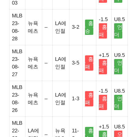
03
MLB
-1.5
U8.5
23-
뉴욕
LA에
홈
–
3-2
홈
언
08-
메츠
인절
승
패
더
28
MLB
+1.5
U9.5
23-
뉴욕
LA에
홈
–
3-5
홈
언
08-
메츠
인절
패
패
더
27
MLB
-1.5
U8.5
23-
뉴욕
LA에
홈
–
1-3
홈
언
08-
메츠
인절
패
패
더
26
MLB
+1.5
U8.5
22-
LA에
뉴욕
11-
홈
–
홈
오