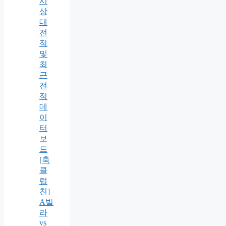
시
상
대
전
적
및
최
근
전
적
데
이
터
보
드
[축
클
럽
친]
A빌
라
vs