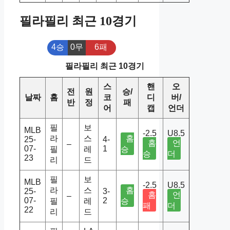
필라필리 최근 10경기
4승
0무
6패
필라필리 최근 10경기
스
핸
오
전
원
승/
날짜
홈
코
디
버/
반
정
패
어
캡
언더
필
보
MLB
-2.5
U8.5
라
스
홈
25-
4-
홈
언
–
07-
1
필
레
승
승
더
23
리
드
필
보
MLB
-2.5
U8.5
라
스
홈
25-
3-
홈
언
–
07-
2
필
레
승
패
더
22
리
드