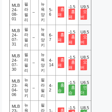
필
뉴
MLB
-1.5
U9.5
라
욕
홈
24-
5-
홈
오
–
08-
6
필
양
패
패
버
01
리
키
필
뉴
MLB
-1.5
U8.5
라
욕
홈
24-
6-
홈
오
–
07-
7
필
양
패
패
버
31
리
키
필
뉴
MLB
-1.5
U8.5
라
욕
홈
24-
4-
홈
오
–
07-
14
필
양
패
패
버
30
리
키
뉴
필
MLB
-1.5
U6.5
욕
라
홈
23-
4-
홈
언
–
04-
2
양
필
승
승
더
06
키
리
뉴
필
MLB
-1.5
U8.5
욕
라
홈
23-
1-