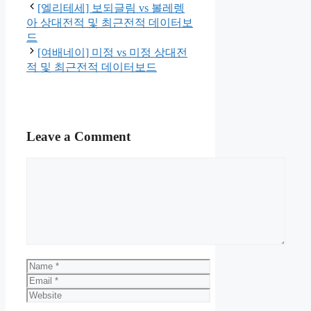
[엘리테세] 보되글림 vs 볼레렝
아 상대전적 및 최근전적 데이터보
드
[여배네이] 미정 vs 미정 상대전
적 및 최근전적 데이터보드
Leave a Comment
Comment
Name
Email
Website