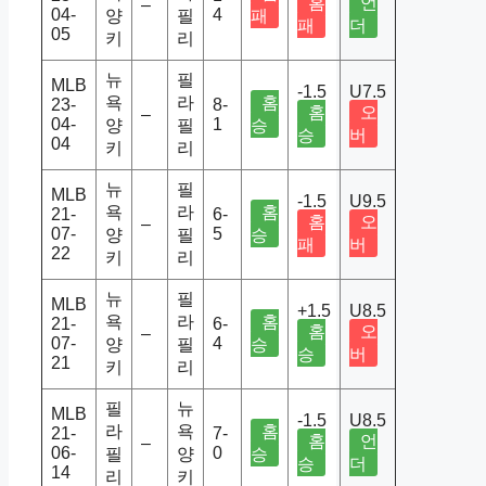
홈
언
–
04-
4
양
필
패
패
더
05
키
리
뉴
필
MLB
-1.5
U7.5
욕
라
홈
23-
8-
홈
오
–
04-
1
양
필
승
승
버
04
키
리
뉴
필
MLB
-1.5
U9.5
욕
라
홈
21-
6-
홈
오
–
07-
5
양
필
승
패
버
22
키
리
뉴
필
MLB
+1.5
U8.5
욕
라
홈
21-
6-
홈
오
–
07-
4
양
필
승
승
버
21
키
리
필
뉴
MLB
-1.5
U8.5
라
욕
홈
21-
7-
홈
언
–
06-
0
필
양
승
승
더
14
리
키