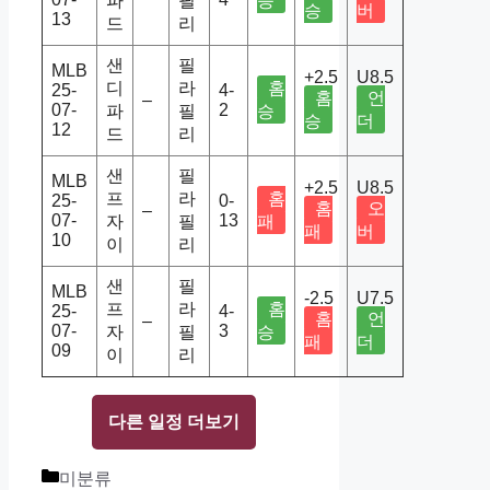
파
필
승
승
버
13
드
리
샌
필
MLB
+2.5
U8.5
디
라
홈
25-
4-
홈
언
–
07-
2
파
필
승
승
더
12
드
리
샌
필
MLB
+2.5
U8.5
프
라
홈
25-
0-
홈
오
–
07-
13
자
필
패
패
버
10
이
리
샌
필
MLB
-2.5
U7.5
프
라
홈
25-
4-
홈
언
–
07-
3
자
필
승
패
더
09
이
리
다른 일정 더보기
Categories
미분류