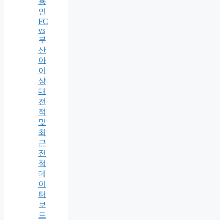
용
인
FC
vs
부
산
아
이
상
대
전
적
및
최
근
전
적
데
이
터
보
드