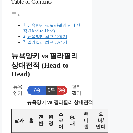
Table of Contents
뉴욕양키 vs 필라필리 상대전
적 (Head-to-Head)
뉴욕양키 최근 10경기
필라필리 최근 10경기
뉴욕양키 vs 필라필리
상대전적 (Head-to-
Head)
뉴욕
필라
7승
0무
3승
양키
필리
뉴욕양키 vs 필라필리 상대전적
스
핸
오
전
원
승/
날짜
홈
코
디
버/
반
정
패
어
캡
언더