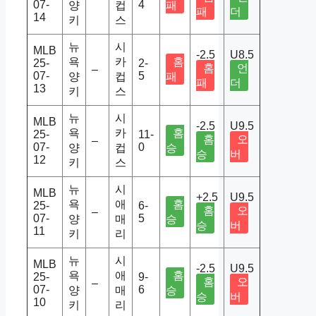
07-
4
양
컵
패
패
더
14
키
스
뉴
시
MLB
-2.5
U8.5
욕
카
홈
25-
2-
홈
언
–
07-
5
양
컵
패
패
더
13
키
스
뉴
시
MLB
-2.5
U9.5
욕
카
홈
25-
11-
홈
오
–
07-
0
양
컵
승
승
버
12
키
스
뉴
시
MLB
+2.5
U9.5
욕
애
홈
25-
6-
홈
오
–
07-
5
양
매
승
승
버
11
키
리
뉴
시
MLB
-2.5
U9.5
욕
애
홈
25-
9-
홈
오
–
07-
6
양
매
승
승
버
10
키
리