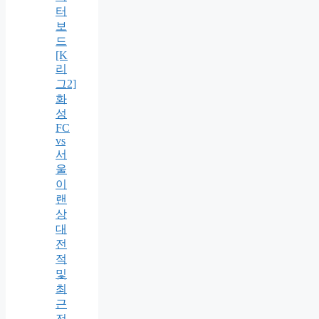
터
보
드
[K
리
그2]
화
성
FC
vs
서
울
이
랜
상
대
전
적
및
최
근
전