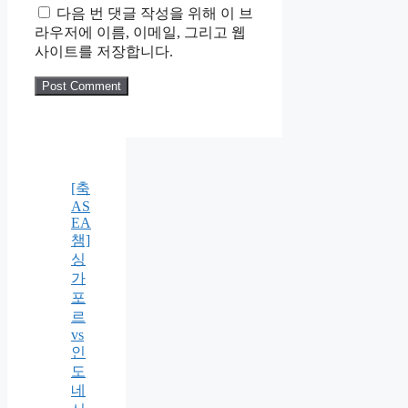
다음 번 댓글 작성을 위해 이 브
라우저에 이름, 이메일, 그리고 웹
사이트를 저장합니다.
[축
AS
EA
챔]
싱
가
포
르
vs
인
도
네