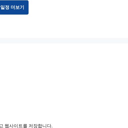
 일정 더보기
리고 웹사이트를 저장합니다.