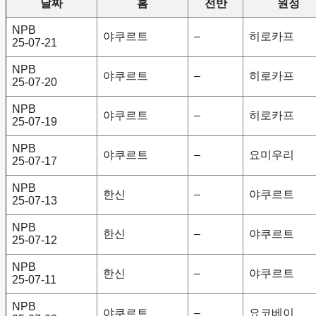
날짜
홈
전반
원정
NPB
야쿠르트
–
히로카프
25-07-21
NPB
야쿠르트
–
히로카프
25-07-20
NPB
야쿠르트
–
히로카프
25-07-19
NPB
야쿠르트
–
요미우리
25-07-17
NPB
한신
–
야쿠르트
25-07-13
NPB
한신
–
야쿠르트
25-07-12
NPB
한신
–
야쿠르트
25-07-11
NPB
야쿠르트
–
요코베이