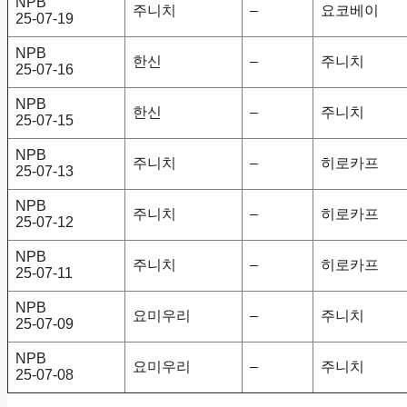
NPB
주니치
–
요코베이
25-07-19
NPB
한신
–
주니치
25-07-16
NPB
한신
–
주니치
25-07-15
NPB
주니치
–
히로카프
25-07-13
NPB
주니치
–
히로카프
25-07-12
NPB
주니치
–
히로카프
25-07-11
NPB
요미우리
–
주니치
25-07-09
NPB
요미우리
–
주니치
25-07-08