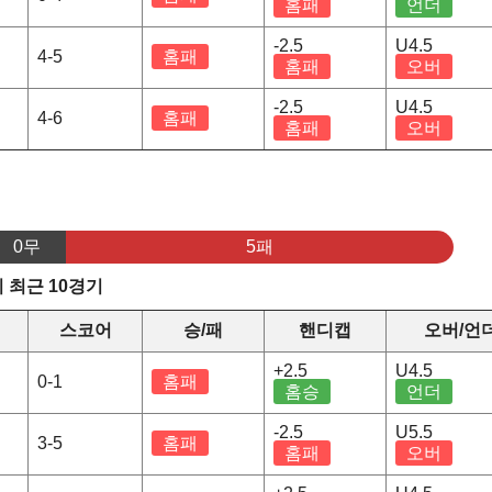
홈패
언더
-2.5
U4.5
4-5
홈패
홈패
오버
-2.5
U4.5
4-6
홈패
홈패
오버
0무
5패
 최근 10경기
스코어
승/패
핸디캡
오버/언
+2.5
U4.5
0-1
홈패
홈승
언더
-2.5
U5.5
3-5
홈패
홈패
오버