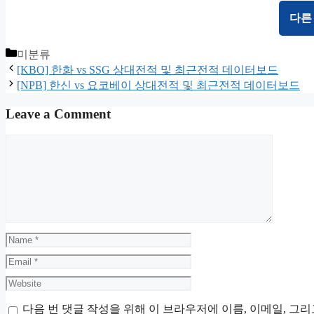
다른
Categories
미분류
[KBO] 한화 vs SSG 상대전적 및 최근전적 데이터보드
[NPB] 한신 vs 요코베이 상대전적 및 최근전적 데이터보드
Leave a Comment
Comment
Name
Email
Website
다음 번 댓글 작성을 위해 이 브라우저에 이름, 이메일, 그