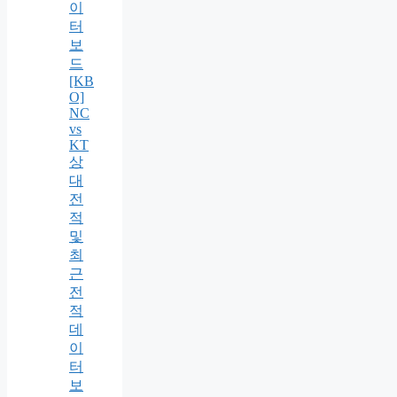
이
터
보
드
[KB
O]
NC
vs
KT
상
대
전
적
및
최
근
전
적
데
이
터
보