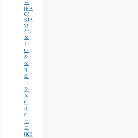
드
[KB
O]
KIA
vs
삼
성
상
대
전
적
및
최
근
전
적
데
이
터
보
드
[KB