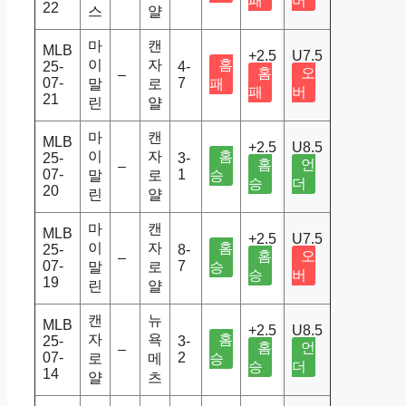
패
버
22
스
얄
마
캔
MLB
+2.5
U7.5
이
자
홈
25-
4-
홈
오
–
07-
7
말
로
패
패
버
21
린
얄
마
캔
MLB
+2.5
U8.5
이
자
홈
25-
3-
홈
언
–
07-
1
말
로
승
승
더
20
린
얄
마
캔
MLB
+2.5
U7.5
이
자
홈
25-
8-
홈
오
–
07-
7
말
로
승
승
버
19
린
얄
캔
뉴
MLB
+2.5
U8.5
자
욕
홈
25-
3-
홈
언
–
07-
2
로
메
승
승
더
14
얄
츠