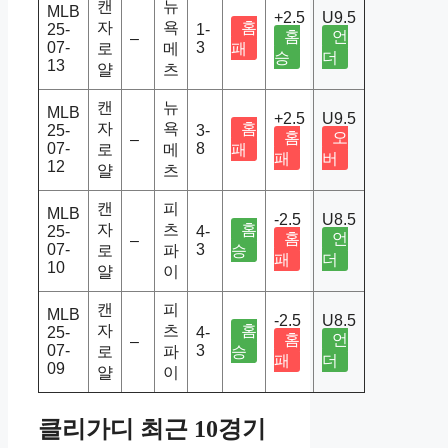
캔
뉴
MLB
+2.5
U9.5
자
욕
홈
25-
1-
홈
언
–
07-
3
로
메
패
승
더
13
얄
츠
캔
뉴
MLB
+2.5
U9.5
자
욕
홈
25-
3-
홈
오
–
07-
8
로
메
패
패
버
12
얄
츠
캔
피
MLB
-2.5
U8.5
자
츠
홈
25-
4-
홈
언
–
07-
3
로
파
승
패
더
10
얄
이
캔
피
MLB
-2.5
U8.5
자
츠
홈
25-
4-
홈
언
–
07-
3
로
파
승
패
더
09
얄
이
클리가디 최근 10경기