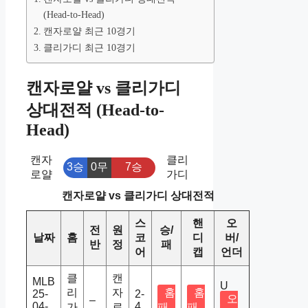
(Head-to-Head)
캔자로얄 최근 10경기
클리가디 최근 10경기
캔자로얄 vs 클리가디
상대전적 (Head-to-
Head)
캔자
클리
3승
0무
7승
로얄
가디
캔자로얄 vs 클리가디 상대전적
스
핸
오
전
원
승/
날짜
홈
코
디
버/
반
정
패
어
캡
언더
클
캔
MLB
U
리
자
홈
홈
25-
2-
오
–
04-
4
가
로
패
패