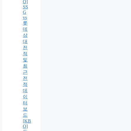
O]
SS
G
vs
롯
데
상
대
전
적
및
최
근
전
적
데
이
터
보
드
[KB
O]