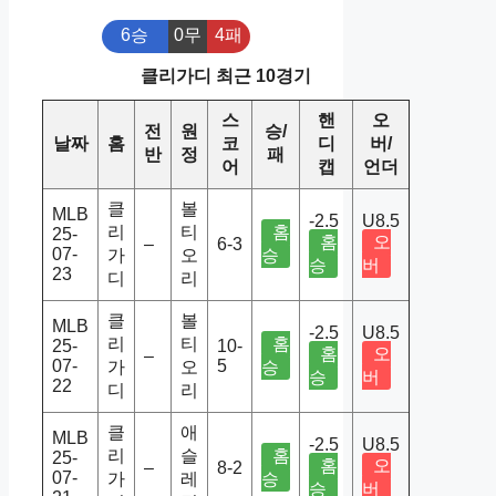
6승
0무
4패
클리가디 최근 10경기
스
핸
오
전
원
승/
날짜
홈
코
디
버/
반
정
패
어
캡
언더
클
볼
MLB
-2.5
U8.5
리
티
홈
25-
홈
오
–
6-3
07-
가
오
승
승
버
23
디
리
클
볼
MLB
-2.5
U8.5
리
티
홈
25-
10-
홈
오
–
07-
5
가
오
승
승
버
22
디
리
클
애
MLB
-2.5
U8.5
리
슬
홈
25-
홈
오
–
8-2
07-
가
레
승
승
버