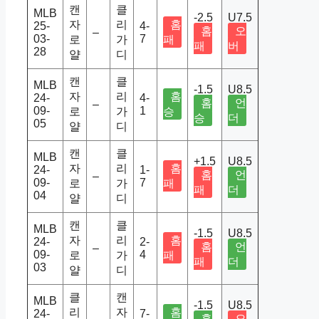
캔
클
MLB
-2.5
U7.5
자
리
홈
25-
4-
홈
오
–
03-
7
로
가
패
패
버
28
얄
디
캔
클
MLB
-1.5
U8.5
자
리
홈
24-
4-
홈
언
–
09-
1
로
가
승
승
더
05
얄
디
캔
클
MLB
+1.5
U8.5
자
리
홈
24-
1-
홈
언
–
09-
7
로
가
패
패
더
04
얄
디
캔
클
MLB
-1.5
U8.5
자
리
홈
24-
2-
홈
언
–
09-
4
로
가
패
패
더
03
얄
디
클
캔
MLB
-1.5
U8.5
리
자
홈
24-
7-
홈
오