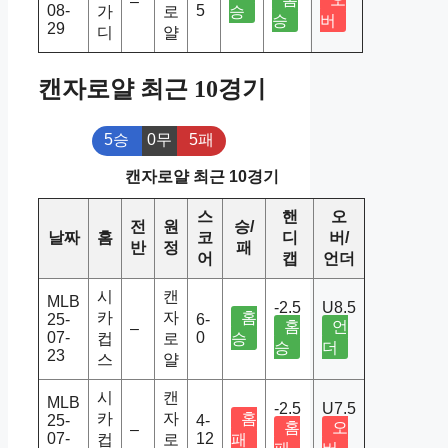
–
08-
5
가
로
승
승
버
29
디
얄
캔자로얄 최근 10경기
5승
0무
5패
캔자로얄 최근 10경기
스
핸
오
전
원
승/
날짜
홈
코
디
버/
반
정
패
어
캡
언더
시
캔
MLB
-2.5
U8.5
카
자
홈
25-
6-
홈
언
–
07-
0
컵
로
승
승
더
23
스
얄
시
캔
MLB
-2.5
U7.5
카
자
홈
25-
4-
홈
오
–
07-
12
컵
로
패