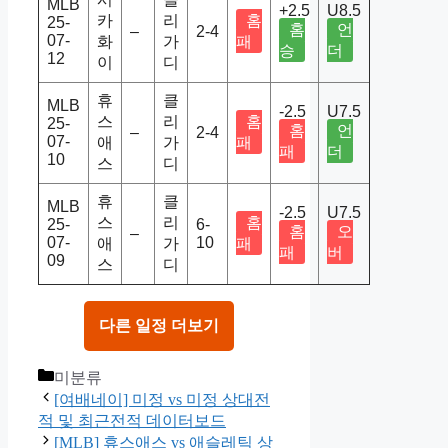
MLB
+2.5
U8.5
카
리
홈
25-
홈
언
–
2-4
07-
화
가
패
승
더
12
이
디
휴
클
MLB
-2.5
U7.5
스
리
홈
25-
홈
언
–
2-4
07-
애
가
패
패
더
10
스
디
휴
클
MLB
-2.5
U7.5
스
리
홈
25-
6-
홈
오
–
07-
10
애
가
패
패
버
09
스
디
다른 일정 더보기
Categories
미분류
[여배네이] 미정 vs 미정 상대전
적 및 최근전적 데이터보드
[MLB] 휴스애스 vs 애슬레틱 상