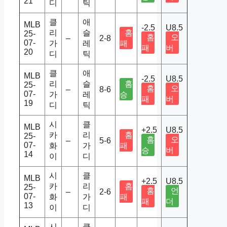
21
디
틱
클
애
MLB
-2.5
U8.5
리
슬
홈
25-
홈
오
–
2-8
07-
가
레
패
패
버
20
디
틱
클
애
MLB
-2.5
U8.5
리
슬
홈
25-
홈
오
–
8-6
07-
가
레
승
패
버
19
디
틱
시
클
MLB
+2.5
U8.5
카
리
홈
25-
홈
오
–
5-6
07-
화
가
패
승
버
14
이
디
시
클
MLB
+2.5
U8.5
카
리
홈
25-
홈
언
–
2-6
07-
화
가
패
패
더
13
이
디
시
클