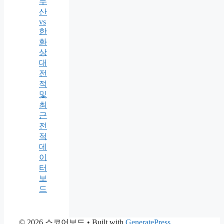
두
산
vs
한
화
상
대
전
적
및
최
근
전
적
데
이
터
보
드
© 2026 스코어보드
• Built with
GeneratePress