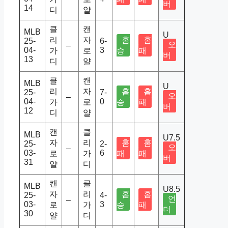
버
14
디
얄
클
캔
MLB
U
리
자
홈
홈
25-
6-
오
–
04-
3
가
로
승
패
버
13
디
얄
클
캔
MLB
U
리
자
홈
홈
25-
7-
오
–
04-
0
가
로
승
패
버
12
디
얄
캔
클
MLB
U7.5
자
리
홈
홈
25-
2-
오
–
03-
6
로
가
패
패
버
31
얄
디
캔
클
MLB
U8.5
자
리
홈
홈
25-
4-
언
–
03-
3
로
가
승
패
더
30
얄
디