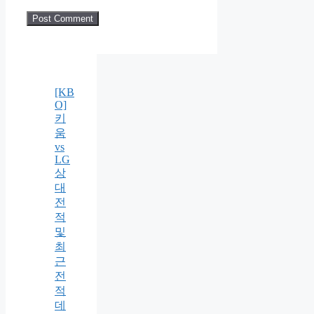
[KB
O]
키
움
vs
LG
상
대
전
적
및
최
근
전
적
데