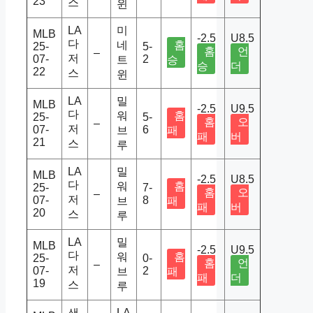
23
스
윈
LA
미
MLB
-2.5
U8.5
다
네
홈
25-
5-
홈
언
–
저
07-
2
트
승
승
더
22
스
윈
LA
밀
MLB
-2.5
U9.5
다
워
홈
25-
5-
홈
오
–
저
07-
6
브
패
패
버
21
스
루
LA
밀
MLB
-2.5
U8.5
다
워
홈
25-
7-
홈
오
–
저
07-
8
브
패
패
버
20
스
루
LA
밀
MLB
-2.5
U9.5
다
워
홈
25-
0-
홈
언
–
저
07-
2
브
패
패
더
19
스
루
샌
LA