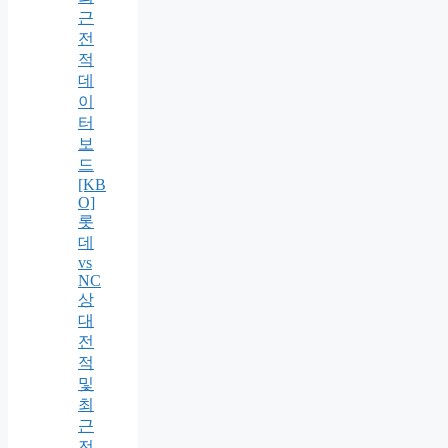
근
전
적
데
이
터
보
드
[KB
O]
롯
데
vs
NC
상
대
전
적
및
최
근
전