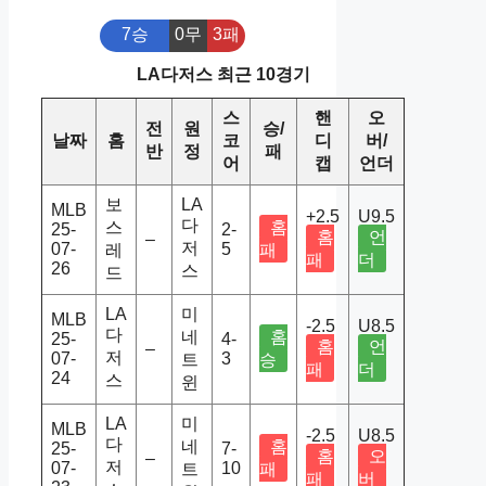
7승
0무
3패
LA다저스 최근 10경기
스
핸
오
전
원
승/
날짜
홈
코
디
버/
반
정
패
어
캡
언더
보
LA
MLB
+2.5
U9.5
다
스
홈
25-
2-
홈
언
–
저
07-
5
레
패
패
더
26
스
드
LA
미
MLB
-2.5
U8.5
다
네
홈
25-
4-
홈
언
–
저
07-
3
트
승
패
더
24
스
윈
LA
미
MLB
-2.5
U8.5
다
네
홈
25-
7-
홈
오
–
저
07-
10
트
패
패
버