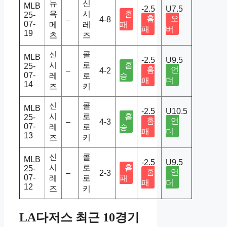
뉴
신
MLB
-2.5
U7.5
욕
시
홈
25-
홈
오
–
4-8
07-
메
레
패
패
버
19
츠
즈
신
콜
MLB
-2.5
U9.5
시
로
홈
25-
홈
언
–
4-2
07-
레
로
승
패
더
14
즈
키
신
콜
MLB
-2.5
U10.5
시
로
홈
25-
홈
언
–
4-3
07-
레
로
승
패
더
13
즈
키
신
콜
MLB
-2.5
U9.5
시
로
홈
25-
홈
언
–
2-3
07-
레
로
패
패
더
12
즈
키
LA다저스 최근 10경기