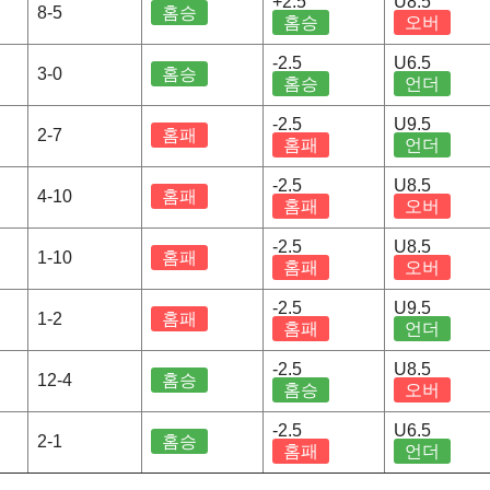
+2.5
U8.5
8-5
홈승
홈승
오버
-2.5
U6.5
3-0
홈승
홈승
언더
-2.5
U9.5
2-7
홈패
홈패
언더
-2.5
U8.5
4-10
홈패
홈패
오버
-2.5
U8.5
1-10
홈패
홈패
오버
-2.5
U9.5
1-2
홈패
홈패
언더
-2.5
U8.5
12-4
홈승
홈승
오버
-2.5
U6.5
2-1
홈승
홈패
언더