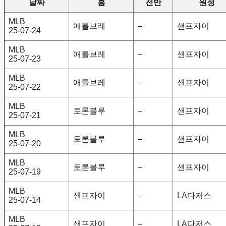
날짜
홈
전반
원정
MLB
애틀브레
–
샌프자이
25-07-24
MLB
애틀브레
–
샌프자이
25-07-23
MLB
애틀브레
–
샌프자이
25-07-22
MLB
토론블루
–
샌프자이
25-07-21
MLB
토론블루
–
샌프자이
25-07-20
MLB
토론블루
–
샌프자이
25-07-19
MLB
샌프자이
–
LA다저스
25-07-14
MLB
샌프자이
–
LA다저스