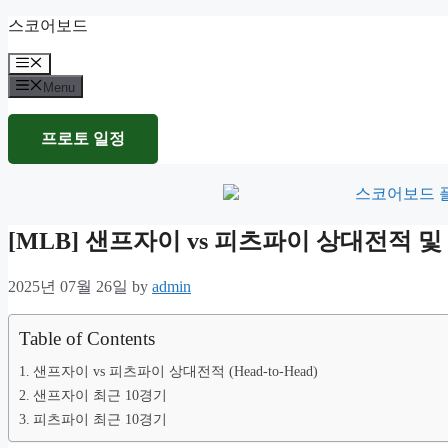
Skip
스코어보드
to
content
Menu
Menu
프로토 일정
[MLB] 샌프자이 vs 피츠파이 상대전적
2025년 07월 26일
by
admin
Table of Contents
샌프자이 vs 피츠파이 상대전적 (Head-to-Head)
샌프자이 최근 10경기
피츠파이 최근 10경기