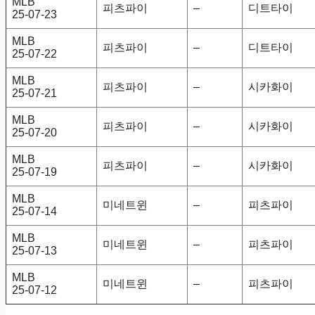
MLB
피츠파이
–
디트타이
25-07-23
MLB
피츠파이
–
디트타이
25-07-22
MLB
피츠파이
–
시카화이
25-07-21
MLB
피츠파이
–
시카화이
25-07-20
MLB
피츠파이
–
시카화이
25-07-19
MLB
미네트윈
–
피츠파이
25-07-14
MLB
미네트윈
–
피츠파이
25-07-13
MLB
미네트윈
–
피츠파이
25-07-12