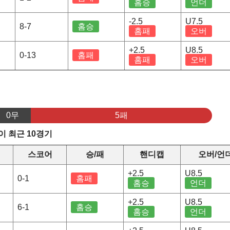
홈승
언더
-2.5
U7.5
8-7
홈승
홈패
오버
+2.5
U8.5
0-13
홈패
홈패
오버
0무
5패
 최근 10경기
스코어
승/패
핸디캡
오버/언
+2.5
U8.5
0-1
홈패
홈승
언더
+2.5
U8.5
6-1
홈승
홈승
언더