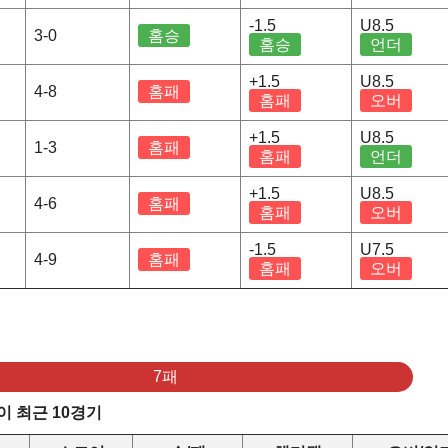
-1.5
U8.5
3-0
홈승
홈승
언더
+1.5
U8.5
4-8
홈패
홈패
오버
+1.5
U8.5
1-3
홈패
홈패
언더
+1.5
U8.5
4-6
홈패
홈패
오버
-1.5
U7.5
4-9
홈패
홈패
오버
7패
 최근 10경기