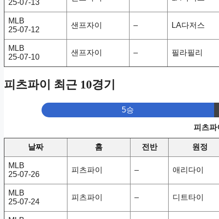
25-07-13
MLB
샌프자이
–
LA다저스
25-07-12
MLB
샌프자이
–
필라필리
25-07-10
피츠파이 최근 10경기
5승
피츠파이
날짜
홈
전반
원정
MLB
피츠파이
–
애리다이
25-07-26
MLB
피츠파이
–
디트타이
25-07-24