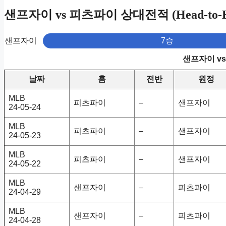
샌프자이 vs 피츠파이 상대전적 (Head-to-H
샌프자이
7승
샌프자이 v
날짜
홈
전반
원정
MLB
피츠파이
–
샌프자이
24-05-24
MLB
피츠파이
–
샌프자이
24-05-23
MLB
피츠파이
–
샌프자이
24-05-22
MLB
샌프자이
–
피츠파이
24-04-29
MLB
샌프자이
–
피츠파이
24-04-28