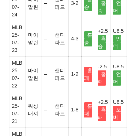
–
3-2
홈
언
07-
말린
파드
승
승
더
24
MLB
+2.5
U8.5
25-
마이
샌디
홈
–
4-3
홈
언
07-
말린
파드
승
승
더
23
MLB
-2.5
U8.5
25-
마이
샌디
홈
–
1-2
홈
언
07-
말린
파드
패
패
더
22
MLB
+2.5
U8.5
25-
워싱
샌디
홈
–
1-8
홈
오
07-
내셔
파드
패
패
버
21
MLB