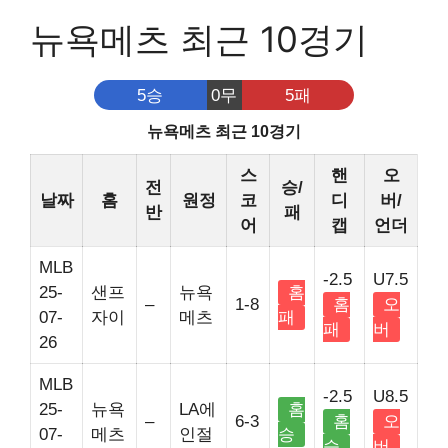
뉴욕메츠 최근 10경기
5승
0무
5패
뉴욕메츠 최근 10경기
스
핸
오
전
승/
날짜
홈
원정
코
디
버/
반
패
어
캡
언더
MLB
-2.5
U7.5
25-
샌프
뉴욕
홈
–
1-8
홈
오
07-
자이
메츠
패
패
버
26
MLB
-2.5
U8.5
25-
뉴욕
LA에
홈
–
6-3
홈
오
07-
메츠
인절
승
승
버