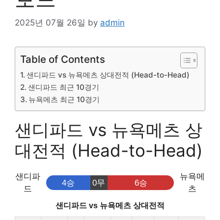
2025년 07월 26일
by
admin
Table of Contents
샌디파드 vs 뉴욕메츠 상대전적 (Head-to-Head)
샌디파드 최근 10경기
뉴욕메츠 최근 10경기
샌디파드 vs 뉴욕메츠 상
대전적 (Head-to-Head)
샌디파
뉴욕메
4승
0무
6승
드
츠
샌디파드 vs 뉴욕메츠 상대전적