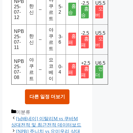
NPB
-2.5
U5.5
한
쿠
홈
25-
5-
홈
오
–
07-
2
신
르
승
승
버
12
트
야
NPB
-2.5
U5.5
한
쿠
홈
25-
3-
홈
오
–
07-
6
신
르
패
패
버
11
트
야
요
NPB
+2.5
U6.5
쿠
코
홈
25-
0-
홈
언
–
07-
4
르
베
패
패
더
08
트
이
다른 일정 더보기
Categories
미분류
[남배네이] 이탈리M vs 쿠바M
상대전적 및 최근전적 데이터보드
[NPB] 주니치 vs 요미우리 상대