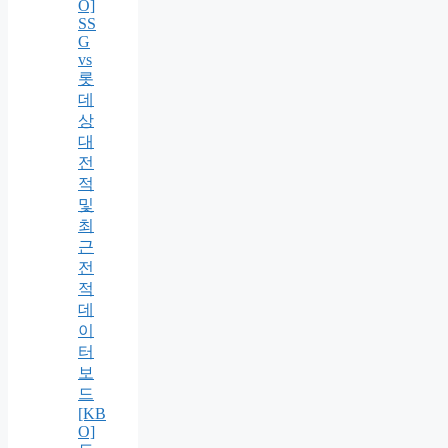
O]
SS
G
vs
롯
데
상
대
전
적
및
최
근
전
적
데
이
터
보
드
[KB
O]