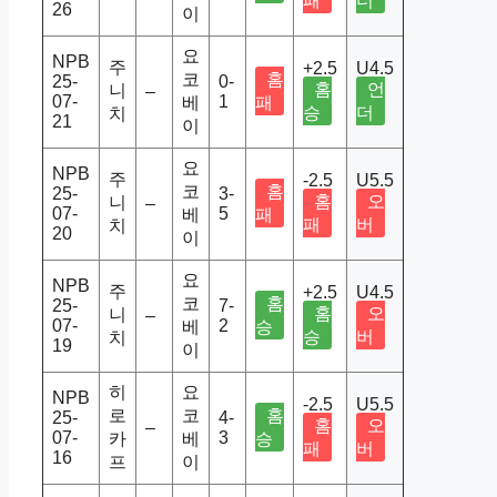
패
더
26
이
요
NPB
주
+2.5
U4.5
코
홈
25-
0-
홈
언
니
–
07-
1
베
패
승
더
치
21
이
요
NPB
주
-2.5
U5.5
코
홈
25-
3-
홈
오
니
–
07-
5
베
패
패
버
치
20
이
요
NPB
주
+2.5
U4.5
코
홈
25-
7-
홈
오
니
–
07-
2
베
승
승
버
치
19
이
히
요
NPB
-2.5
U5.5
로
코
홈
25-
4-
홈
오
–
07-
3
카
베
승
패
버
16
프
이