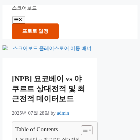
Skip
스코어보드
to
content
Menu
프로토 일정
[NPB] 요코베이 vs 야
쿠르트 상대전적 및 최
근전적 데이터보드
2025년 07월 28일
by
admin
Table of Contents
요코베이 vs 야쿠르트 상대전적