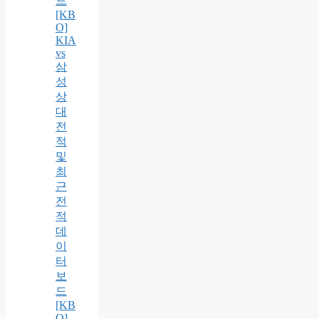
드
[KB
O]
KIA
vs
삼
성
상
대
전
적
및
최
근
전
적
데
이
터
보
드
[KB
O]