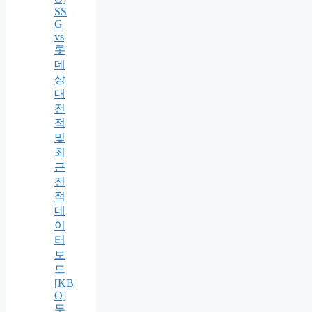
SS
G
vs
롯
데
상
대
전
적
및
최
근
전
적
데
이
터
보
드
[KB
O]
두