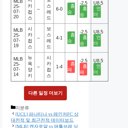
MLB
-2.5
U8.5
카
스
홈
25-
홈
언
–
6-0
07-
컵
레
승
승
더
20
스
드
시
보
MLB
-2.5
U8.5
카
스
홈
25-
홈
언
–
4-1
07-
컵
레
승
승
더
19
스
드
뉴
시
MLB
-2.5
U8.5
욕
카
홈
25-
홈
언
–
1-4
07-
양
컵
패
패
더
14
키
스
다른 일정 더보기
Categories
미분류
[UCL] 파나티나 vs 레인저FC 상
대전적 및 최근전적 데이터보드
[MLB] 캔자로얄 vs 애틀브레 상