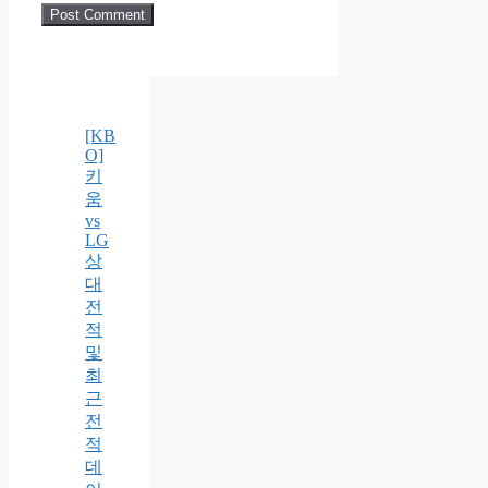
[KB
O]
키
움
vs
LG
상
대
전
적
및
최
근
전
적
데