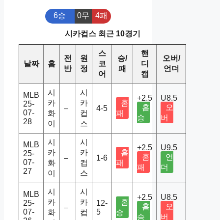
6승
0무
4패
시카컵스 최근 10경기
스
핸
전
원
승/
오버/
날짜
홈
코
디
반
정
패
언더
어
캡
시
시
MLB
+2.5
U8.5
카
카
홈
25-
홈
오
–
4-5
07-
화
컵
패
승
버
28
이
스
시
시
MLB
+2.5
U9.5
카
카
홈
25-
홈
언
–
1-6
07-
화
컵
패
패
더
27
이
스
시
시
MLB
+2.5
U8.5
카
카
홈
25-
12-
홈
오
–
07-
5
화
컵
승
승
버