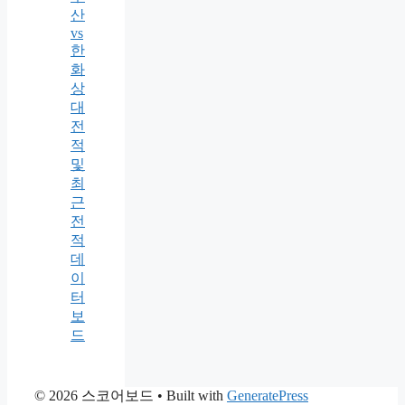
산
vs
한
화
상
대
전
적
및
최
근
전
적
데
이
터
보
드
© 2026 스코어보드
• Built with
GeneratePress