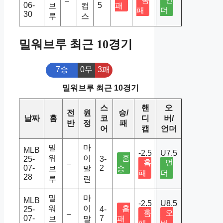
–
06-
5
브
컵
패
패
더
30
루
스
밀워브루 최근 10경기
7승
0무
3패
밀워브루 최근 10경기
스
핸
오
전
원
승/
날짜
홈
코
디
버/
반
정
패
어
캡
언더
밀
마
MLB
-2.5
U7.5
워
이
홈
25-
3-
홈
언
–
07-
2
브
말
승
패
더
28
루
린
밀
마
MLB
-2.5
U8.5
워
이
홈
25-
4-
홈
오
–
07-
7
브
말
패