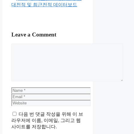
대전적 및 최근전적 데이터보드
Leave a Comment
Comment
Name
Email
Website
다음 번 댓글 작성을 위해 이 브
라우저에 이름, 이메일, 그리고 웹
사이트를 저장합니다.