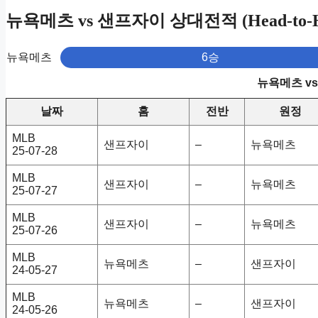
뉴욕메츠 vs 샌프자이 상대전적 (Head-to-H
뉴욕메츠
6승
뉴욕메츠 v
날짜
홈
전반
원정
MLB
샌프자이
–
뉴욕메츠
25-07-28
MLB
샌프자이
–
뉴욕메츠
25-07-27
MLB
샌프자이
–
뉴욕메츠
25-07-26
MLB
뉴욕메츠
–
샌프자이
24-05-27
MLB
뉴욕메츠
–
샌프자이
24-05-26