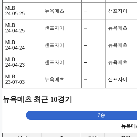
MLB
뉴욕메츠
–
샌프자이
24-05-25
MLB
샌프자이
–
뉴욕메츠
24-04-25
MLB
샌프자이
–
뉴욕메츠
24-04-24
MLB
샌프자이
–
뉴욕메츠
24-04-23
MLB
뉴욕메츠
–
샌프자이
23-07-03
뉴욕메츠 최근 10경기
7승
뉴욕메츠