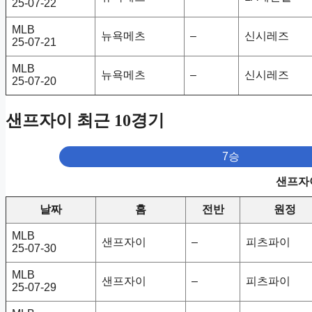
25-07-22
MLB
뉴욕메츠
–
신시레즈
25-07-21
MLB
뉴욕메츠
–
신시레즈
25-07-20
샌프자이 최근 10경기
7승
샌프자이
날짜
홈
전반
원정
MLB
샌프자이
–
피츠파이
25-07-30
MLB
샌프자이
–
피츠파이
25-07-29