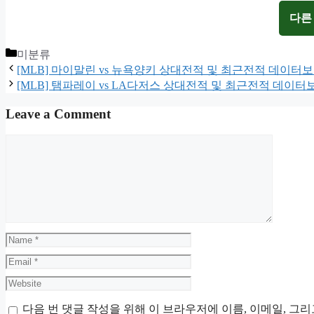
다른
Categories
미분류
[MLB] 마이말린 vs 뉴욕양키 상대전적 및 최근전적 데이터
[MLB] 탬파레이 vs LA다저스 상대전적 및 최근전적 데이터
Leave a Comment
Comment
Name
Email
Website
다음 번 댓글 작성을 위해 이 브라우저에 이름, 이메일, 그