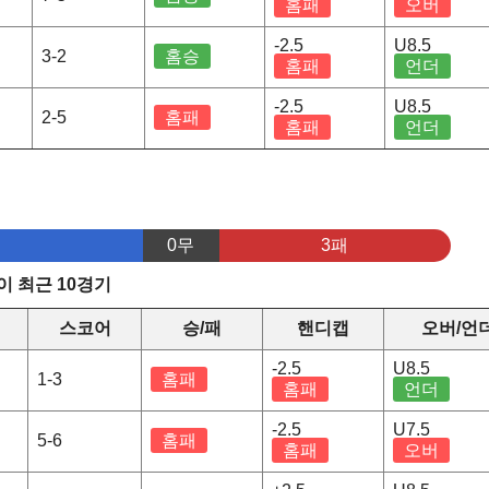
홈패
오버
-2.5
U8.5
3-2
홈승
홈패
언더
-2.5
U8.5
2-5
홈패
홈패
언더
0무
3패
 최근 10경기
스코어
승/패
핸디캡
오버/언
-2.5
U8.5
1-3
홈패
홈패
언더
-2.5
U7.5
5-6
홈패
홈패
오버