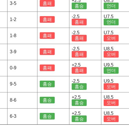
+2.5
U8.5
3-5
홈패
홈승
언더
-2.5
U7.5
1-2
홈패
홈패
언더
-2.5
U7.5
1-8
홈패
홈패
오버
-2.5
U8.5
3-9
홈패
홈패
오버
+2.5
U9.5
0-9
홈패
홈패
언더
-2.5
U9.5
9-5
홈승
홈승
오버
+2.5
U8.5
8-6
홈승
홈승
오버
+2.5
U8.5
6-3
홈승
홈승
오버