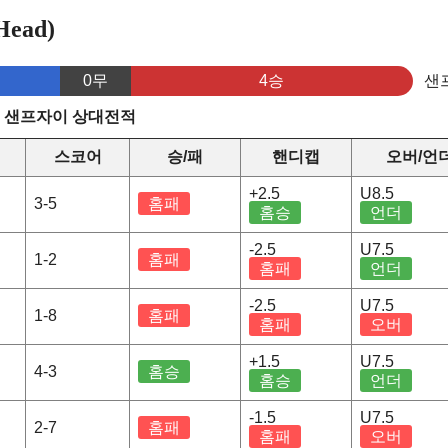
ead)
0무
4승
샌
s 샌프자이 상대전적
스코어
승/패
핸디캡
오버/언
+2.5
U8.5
3-5
홈패
홈승
언더
-2.5
U7.5
1-2
홈패
홈패
언더
-2.5
U7.5
1-8
홈패
홈패
오버
+1.5
U7.5
4-3
홈승
홈승
언더
-1.5
U7.5
2-7
홈패
홈패
오버