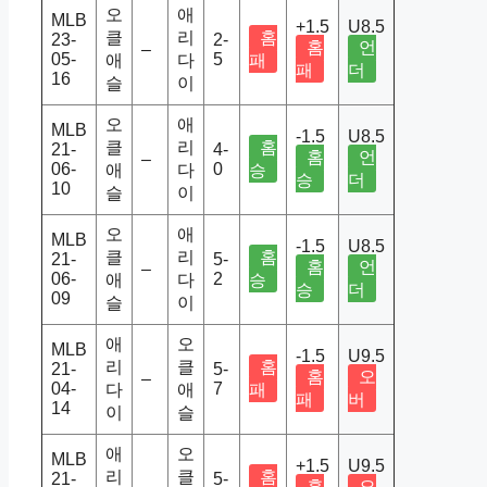
오
애
MLB
+1.5
U8.5
클
리
홈
23-
2-
홈
언
–
05-
5
애
다
패
패
더
16
슬
이
오
애
MLB
-1.5
U8.5
클
리
홈
21-
4-
홈
언
–
06-
0
애
다
승
승
더
10
슬
이
오
애
MLB
-1.5
U8.5
클
리
홈
21-
5-
홈
언
–
06-
2
애
다
승
승
더
09
슬
이
애
오
MLB
-1.5
U9.5
리
클
홈
21-
5-
홈
오
–
04-
7
다
애
패
패
버
14
이
슬
애
오
MLB
+1.5
U9.5
리
클
홈
21-
5-
홈
오