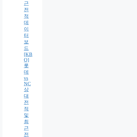
근
전
적
데
이
터
보
드
[KB
O]
롯
데
vs
NC
상
대
전
적
및
최
근
전