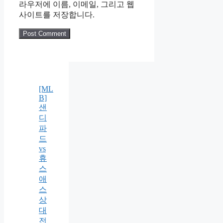
라우저에 이름, 이메일, 그리고 웹
사이트를 저장합니다.
[ML
B]
샌
디
파
드
vs
휴
스
애
스
상
대
전