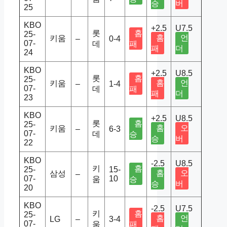
승
버
25
KBO
+2.5
U7.5
롯
홈
25-
홈
언
키움
–
0-4
07-
데
패
패
더
24
KBO
+2.5
U8.5
롯
홈
25-
홈
언
키움
–
1-4
07-
데
패
패
더
23
KBO
+2.5
U8.5
롯
홈
25-
홈
오
키움
–
6-3
07-
데
승
승
버
22
KBO
-2.5
U8.5
키
홈
25-
15-
홈
오
삼성
–
07-
10
움
승
승
버
20
KBO
-2.5
U7.5
키
홈
25-
홈
언
LG
–
3-4
07-
움
패