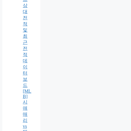
상
대
전
적
및
최
근
전
적
데
이
터
보
드
[ML
B]
시
애
매
리
vs