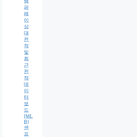
탬
파
레
이
상
대
전
적
및
최
근
전
적
데
이
터
보
드
[ML
B]
샌
프