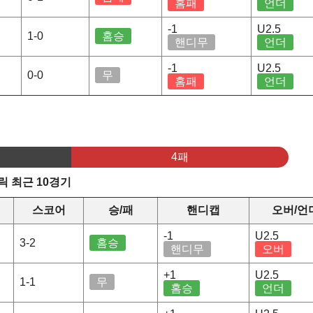
홈패
언더
-1
U2.5
1-0
홈승
핸디무
언더
-1
U2.5
0-0
무
홈패
언더
4패
 최근 10경기
스코어
승/패
핸디캡
오버/언
-1
U2.5
3-2
홈승
핸디무
오버
+1
U2.5
1-1
무
홈승
언더