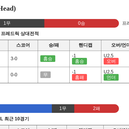
ead)
1무
0승
프
vs 프레드릭 상대전적
스코어
승/패
핸디캡
오버/언
-1
U2.5
3-0
홈승
홈승
오버
-1
U2.5
0-0
무
홈패
언더
1무
2패
L 최근 10경기