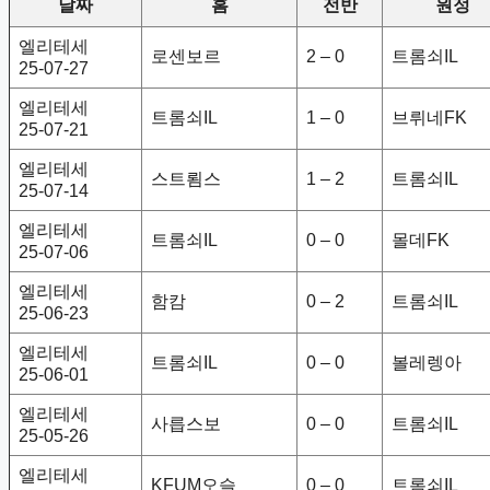
날짜
홈
전반
원정
엘리테세
로센보르
2 – 0
트롬쇠IL
25-07-27
엘리테세
트롬쇠IL
1 – 0
브뤼네FK
25-07-21
엘리테세
스트룀스
1 – 2
트롬쇠IL
25-07-14
엘리테세
트롬쇠IL
0 – 0
몰데FK
25-07-06
엘리테세
함캄
0 – 2
트롬쇠IL
25-06-23
엘리테세
트롬쇠IL
0 – 0
볼레렝아
25-06-01
엘리테세
사릅스보
0 – 0
트롬쇠IL
25-05-26
엘리테세
KFUM오슬
0 – 0
트롬쇠IL