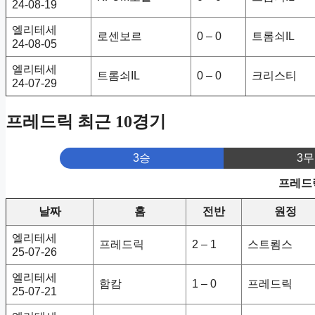
24-08-19
엘리테세
로센보르
0 – 0
트롬쇠IL
24-08-05
엘리테세
트롬쇠IL
0 – 0
크리스티
24-07-29
프레드릭 최근 10경기
3승
3무
프레드릭
날짜
홈
전반
원정
엘리테세
프레드릭
2 – 1
스트룀스
25-07-26
엘리테세
함캄
1 – 0
프레드릭
25-07-21