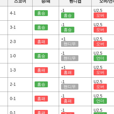
스코어
승/패
핸디캡
오버/언
-1
U2.5
4-1
홈승
홈승
오버
-1
U2.5
3-1
홈승
홈승
오버
+1
U2.5
2-3
홈패
핸디무
오버
-1
U2.5
1-0
홈승
핸디무
언더
+1
U2.5
1-3
홈패
홈패
오버
-1
U2.5
2-1
홈승
핸디무
오버
-1
U2.5
0-1
홈패
홈패
언더
-1
U2.5
0-1
홈패