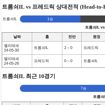
트롬쇠IL vs 프레드릭 상대전적 (Head-to-H
트롬쇠IL
1승
트롬쇠IL 
날짜
홈
전반
원정
엘리테세
트롬쇠IL
2 – 0
프레드릭
24-05-30
엘리테세
프레드릭
0 – 0
트롬쇠IL
24-05-26
트롬쇠IL 최근 10경기
7승
트롬쇠I